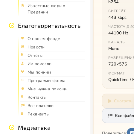
h264
Известные люди о
БИТРЕЙТ
Предании
443 kbps
Благотворительность
ЧАСТОТА ДИ
44100 Hz
О нашем фонде
КАНАЛЫ
Новости
Моно
Отчёты
РАЗРЕШЕНИ
Им помогли
720×576
Мы помним
ФОРМАТ
QuickTime /
Программы фонда
Мне нужна помощь
Контакты
Смотреть
Все платежи
Реквизиты
Все файл
Медиатека
Поделиться: