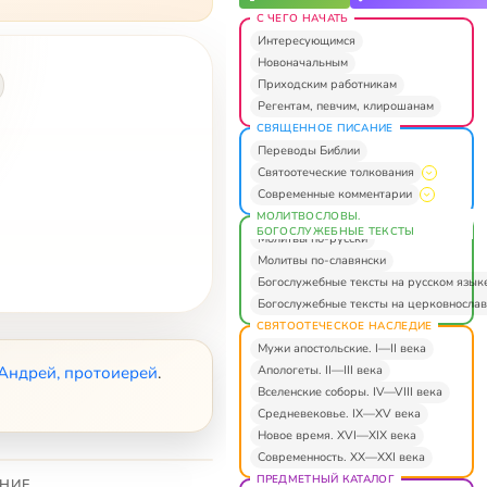
С ЧЕГО НАЧАТЬ
Интересующимся
Новоначальным
Приходским работникам
Регентам, певчим, клирошанам
СВЯЩЕННОЕ ПИСАНИЕ
Переводы Библии
Святоотеческие толкования
Современные комментарии
МОЛИТВОСЛОВЫ.
БОГОСЛУЖЕБНЫЕ ТЕКСТЫ
Молитвы по-русски
Молитвы по-славянски
Богослужебные тексты на русском язык
Богослужебные тексты на церковнослав
СВЯТООТЕЧЕСКОЕ НАСЛЕДИЕ
Мужи апостольские. I—II века
Апологеты. II—III века
 Андрей, протоиерей
.
Вселенские соборы. IV—VIII века
Средневековье. IX—XV века
Новое время. XVI—XIX века
Современность. XX—XXI века
ПРЕДМЕТНЫЙ КАТАЛОГ
НИЕ