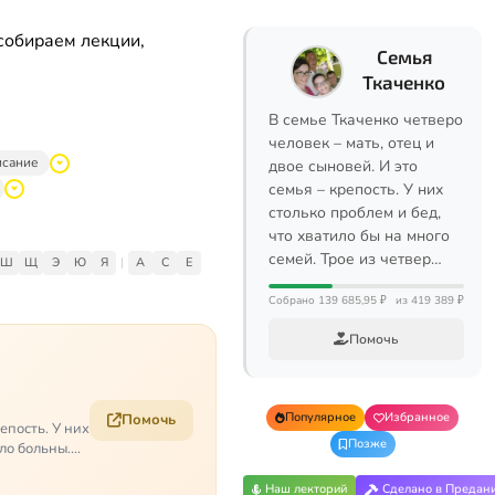
собираем лекции,
Семья
Ткаченко
В семье Ткаченко четверо
человек – мать, отец и
исание
двое сыновей. И это
семья – крепость. У них
столько проблем и бед,
что хватило бы на много
семей. Трое из четвер…
Ш
Щ
Э
Ю
Я
|
A
C
E
Собрано 139 685,95 ₽
из 419 389 ₽
Помочь
Популярное
Избранное
Помочь
епость. У них
Позже
ело больны.…
Наш лекторий
Сделано в Предан