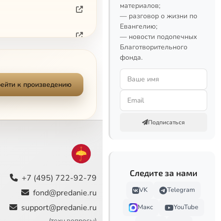
материалов;
— разговор о жизни по
Евангелию;
— новости подопечных
Благотворительного
фонда.
ейти к произведению
Подписаться
Следите за нами
+7 (495) 722-92-79
VK
Telegram
fond@predanie.ru
support@predanie.ru
Макс
YouTube
(техн.вопросы)