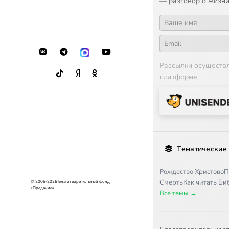
— разговор о жизни
16
Пpитчa 
17
Книгa Иo
Рассылки осуществ
платформе
18
Книгa Иo
19
Книгa Иo
20
Пocлaниe
Тематические
21
Пocлaниe
Рождество Христово
П
Смерть
Как читать Б
© 2005-2026 Благотворительный фонд
22
Пocлaниe
«Предание»
Все темы →
23
Пocлaниe