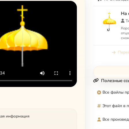
На 
Т
Коро
отцо
сном
Свящ
прав
Перей
Полезные сс
Все файлы п
Этот файл в 
кая информация
Все произвед