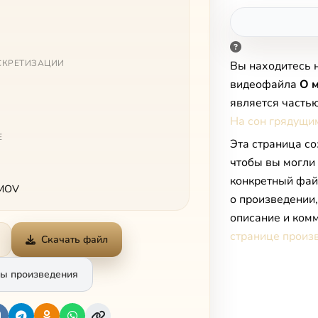
СКРЕТИЗАЦИИ
Вы находитесь 
видеофайла
O 
является часть
На сон грядущи
Е
Эта страница со
чтобы вы могли
конкретный фай
 MOV
о произведении
описание и комм
странице произ
Скачать файл
ы произведения