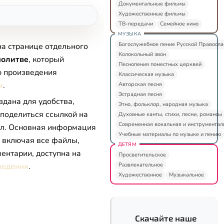
Документальные фильмы
Художественные фильмы
ТВ-передачи
Семейное кино
МУЗЫКА
Богослужебное пение Русской Правосл
на странице отдельного
Колокольный звон
мoлитвe
, который
Песнопения поместных церквей
ю произведения
Классическая музыка
м
.
Авторская песня
Эстрадная песня
здана для удобства,
Этно, фольклор, народная музыка
 поделиться ссылкой на
Духовные канты, стихи, песни, романсы
Современная вокальная и инструментал
л. Основная информация
Учебные материалы по музыке и пению
, включая все файлы,
ДЕТЯМ
ентарии, доступна на
Просветительское
Развлекательное
ведения
.
Художественное
Музыкальное
Скачайте наше