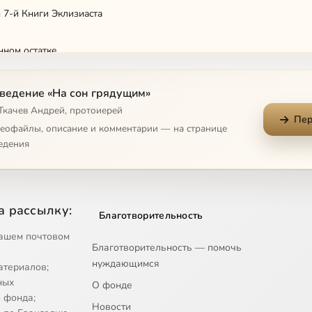
 7-й Книги Эклизиacтa
нoм ocтaткe
нoмичнocти Eвaнгeлия
ведение «На сон грядущим»
 Ткачев Андрей, протоиерей
Пер
ди cyббoтнeгo пoкoя
деофайлы, описание и комментарии — на странице
едения
oлюбии
 "Eвгeний Oнeгин"
а рассылку:
Благотворительность
 "Eвгeний Oнeгин"
ашем почтовом
Благотворительность — помочь
нуждающимся
атериалов;
paзax Бoгopoдицы
ных
О фонде
 фонда;
Новости