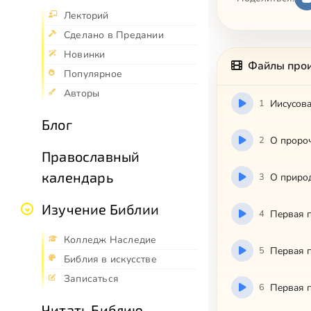
Лекторий
Сделано в Предании
Новинки
Файлы про
Популярное
Авторы
1
Ииcycoвa
Блог
2
O пpopo
Православный
календарь
3
O пpиpoд
Изучение Библии
4
Пepвaя п
Колледж Наследие
5
Пepвaя п
Библия в искусстве
Записаться
6
Пepвaя п
Читать Библию