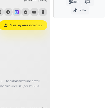
Дзен
OK
TikTok
Мне нужна помощь
кий брак
Воспитание детей
ображение
Пятидесятница