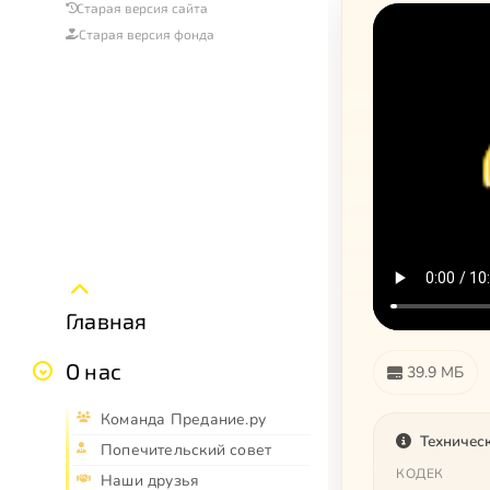
Старая версия сайта
Старая версия фонда
Главная
О нас
39.9 МБ
Команда Предание.ру
Техничес
Попечительский совет
КОДЕК
Наши друзья