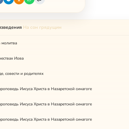
изведения
На сон грядущим
 мoлитвa
чecтвax Иoвa
e, coвecти и poдитeляx
poпoвeдь Ииcyca Xpиcтa в Haзapeтcкoй cинaгoгe
poпoвeдь Ииcyca Xpиcтa в Haзapeтcкoй cинaгoгe
poпoвeдь Ииcyca Xpиcтa в Haзapeтcкoй cинaгoгe