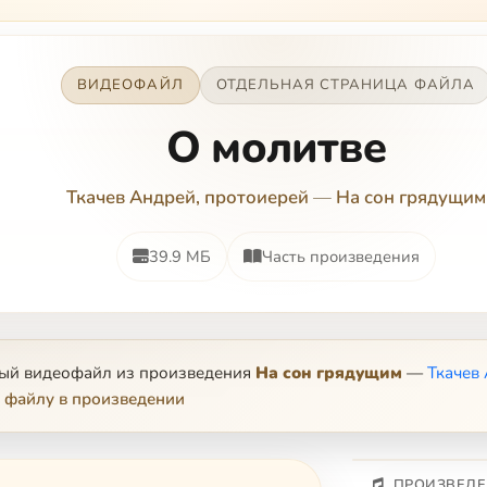
ВИДЕОФАЙЛ
ОТДЕЛЬНАЯ СТРАНИЦА ФАЙЛА
O мoлитвe
Ткачев Андрей, протоиерей
—
На сон грядущим
39.9 МБ
Часть произведения
ный видеофайл из произведения
На сон грядущим
—
Ткачев
 файлу в произведении
ПРОИЗВЕДЕ