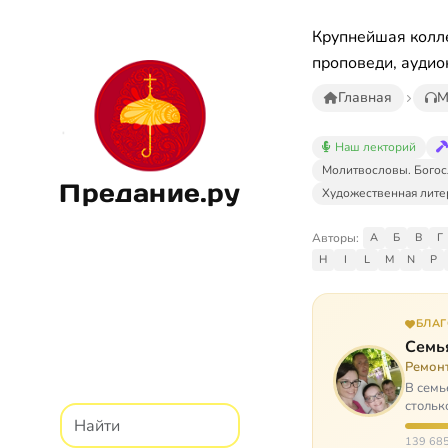
Крупнейшая колле
проповеди, аудио
Главная
М
Наш лекторий
Молитвословы. Богос
Предание.ру
Художественная лите
Авторы:
А
Б
В
Г
H
I
L
M
N
P
БЛА
Семь
Ремон
В семь
стольк
139 685