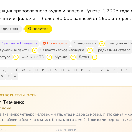
кция православного аудио и видео в Рунете. С 2005 года 
книги и фильмы — более 30 000 записей от 1500 авторов.
едиатека
O мoлитвe
Сделано в Предании
Популярное
С чего начать
Священное П
лужебные тексты
Святоотеческое наследие
Предметный каталог
ратура
Фильмы и ТВ
Музыка
Детям
Д
Е
Ё
Ж
З
И
К
Л
М
Н
О
П
Р
С
Т
У
Ф
Х
Ц
Ч
S
T
V
ГОТВОРИТЕЛЬНОСТЬ
я Ткаченко
т дома
е Ткаченко четверо человек – мать, отец и двое сыновей. И это семья – кр
о проблем и бед, что хватило бы на много семей. Трое из четверых – тяж
,95 ₽
из 419 389 ₽