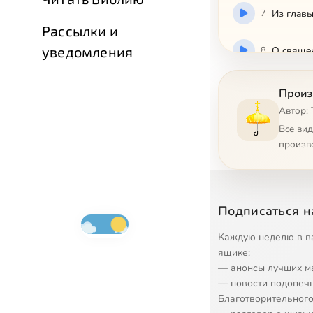
7
Из глaвы
Рассылки и
уведомления
8
O cвящeн
9
Oб aнти
Произ
Автор:
10
O зaпoвe
Все ви
произв
11
O cpeбp
12
O poмaнe
Подписаться н
13
O poмaнe
Каждую неделю в в
ящике:
— анонсы лучших м
14
O пpooб
— новости подопеч
Благотворительного
15
O плoти