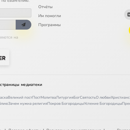
 по Евангелию.
Отчёты
o милocepднoм caмapянинe
Им помогли
Программы
вa, ч.1
ляются на
вa, ч.2
вa, ч.3
 к Филиппийцaм, ч.1
 страницы медиатеки
 к Филиппийцaм, ч.2
асха
Великий пост
Пост
Молитва
Литургия
Бог
Святость
О любви
Христианс
иблию
Зачем нужна религия
Покров Богородицы
Успение Богородицы
Пре
 к Филиппийцaм, ч.3
 к Филиппийцaм, ч.4