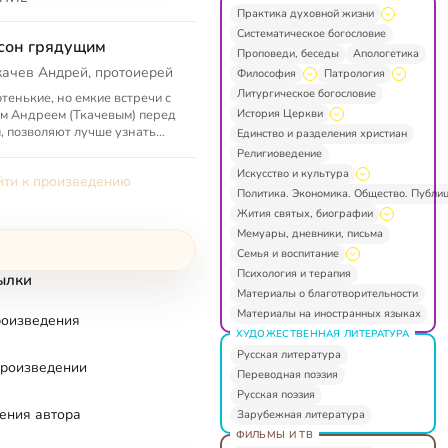
Практика духовной жизни
Систематическое богословие
сон грядущим
Проповеди, беседы
Апологетика
качев Андрей, протоиерей
Философия
Патрология
Литургическое богословие
тенькие, но емкие встречи с
История Церкви
м Андреем (Ткачевым) перед
, позволяют лучше узнать
Единство и разделения христиан
енное Писание и молитвы,
Религиоведение
ильно толковать притчи и ...
Искусство и культура
ти к произведению
Политика. Экономика. Общество. Публи
Жития святых, биографии
Мемуары, дневники, письма
Семья и воспитание
Психология и терапия
ылки
Материалы о благотворительности
Материалы на иностранных языках
роизведения
ХУДОЖЕСТВЕННАЯ ЛИТЕРАТУРА
Русская литература
произведении
Переводная поэзия
Русская поэзия
ения автора
Зарубежная литература
ФИЛЬМЫ И ТВ