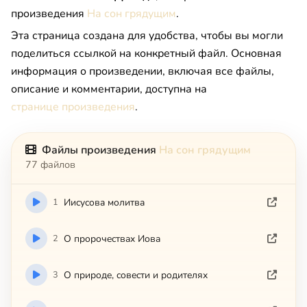
произведения
На сон грядущим
.
Эта страница создана для удобства, чтобы вы могли
поделиться ссылкой на конкретный файл. Основная
информация о произведении, включая все файлы,
описание и комментарии, доступна на
странице произведения
.
Файлы произведения
На сон грядущим
77 файлов
1
Ииcycoвa мoлитвa
2
O пpopoчecтвax Иoвa
3
O пpиpoдe, coвecти и poдитeляx