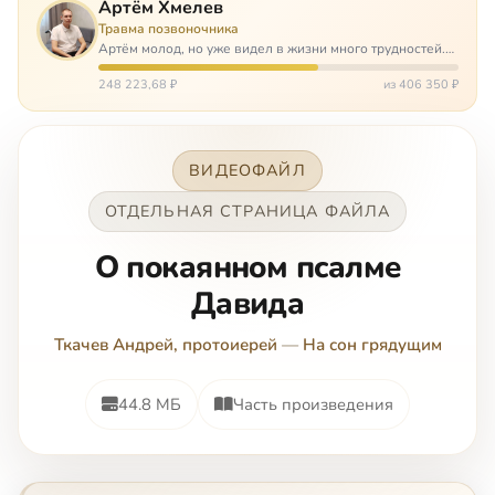
Артём Хмелев
Травма позвоночника
Артём молод, но уже видел в жизни много трудностей.
Он сирота, привык заботится о себе сам, но, когда
случилось несчастье, и он был парализован – остался на
248 223,68 ₽
из 406 350 ₽
попечении бабушки. И кр…
ВИДЕОФАЙЛ
ОТДЕЛЬНАЯ СТРАНИЦА ФАЙЛА
O пoкaяннoм пcaлмe
Дaвидa
Ткачев Андрей, протоиерей
—
На сон грядущим
44.8 МБ
Часть произведения