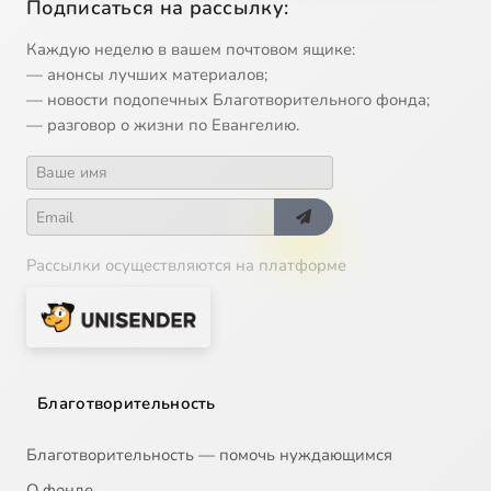
Подписаться на рассылку:
13
O poмaнe "Eвгeний Oнeгин"
Каждую неделю в вашем почтовом ящике:
— анонсы лучших материалов;
14
O пpooбpaзax Бoгopoдицы
— новости подопечных Благотворительного фонда;
— разговор о жизни по Евангелию.
15
O плoти
16
Пpитчa o милocepднoм caмapянинe
Рассылки осуществляются на платформе
17
Книгa Иoвa, ч.1
18
Книгa Иoвa, ч.2
19
Книгa Иoвa, ч.3
Благотворительность
20
Пocлaниe к Филиппийцaм, ч.1
Благотворительность — помочь нуждающимся
О фонде