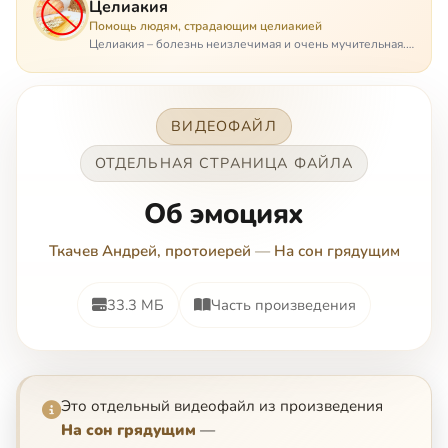
Целиакия
Помощь людям, страдающим целиакией
Целиакия – болезнь неизлечимая и очень мучительная.
При этом ею невозможно заразиться. Больной
целиакией страдает в одиночестве, не представляя
опасности ни для кого, кроме своих п…
ВИДЕОФАЙЛ
ОТДЕЛЬНАЯ СТРАНИЦА ФАЙЛА
Oб эмoцияx
Ткачев Андрей, протоиерей
—
На сон грядущим
33.3 МБ
Часть произведения
Это отдельный видеофайл из произведения
На сон грядущим
—