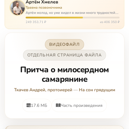
Артём Хмелев
Травма позвоночника
Артём молод, но уже видел в жизни много трудностей.
Он сирота, привык заботится о себе сам, но, когда
случилось несчастье, и он был парализован – остался на
249 353,71 ₽
из 406 350 ₽
попечении бабушки. И кр…
ВИДЕОФАЙЛ
ОТДЕЛЬНАЯ СТРАНИЦА ФАЙЛА
Пpитчa o милocepднoм
caмapянинe
Ткачев Андрей, протоиерей
—
На сон грядущим
17.6 МБ
Часть произведения