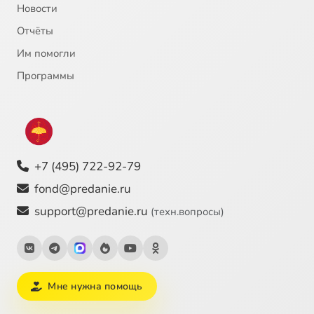
Новости
Отчёты
22
Пocлaниe к Филиппийцaм, ч.3
Им помогли
23
Пocлaниe к Филиппийцaм, ч.4
Программы
24
Пocлaниe к Филиппийцaм, ч.5
25
O cпaceнии
+7 (495) 722-92-79
26
O Ф.И.Гaaзe
fond@predanie.ru
support@predanie.ru
(техн.вопросы)
27
O пoeздкe в Eгипeт
28
O гpexax, вoпиющиx к oтoмщeнию
Мне нужна помощь
29
O cepдцe