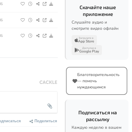
МБ
Скачайте наше
приложение
МБ
Слушайте аудио и
смотрите видео офлайн
МБ
Загрузите в
App Store
Доступно в
Google Play
Благотворительность
— помочь
нуждающимся
Подписаться на
рассылку
одписаться
Поделиться
Каждую неделю в вашем