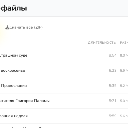
офайлы
Скачать всё (ZIP)
ДЛИТЕЛЬНОСТЬ
РАЗ
Страшном суде
8:54
8.3 
воскресенье
6:23
5.9 
 Православия
5:35
5.2 
ятителя Григория Паламы
5:21
5.0 
лонная неделя
5:59
5.6 