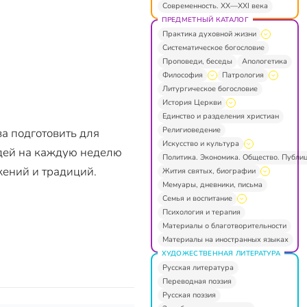
Современность. XX—XXI века
ПРЕДМЕТНЫЙ КАТАЛОГ
Практика духовной жизни
Систематическое богословие
Проповеди, беседы
Апологетика
Философия
Патрология
Литургическое богословие
История Церкви
Единство и разделения христиан
Религиоведение
а подготовить для
Искусство и культура
дей на каждую неделю
Политика. Экономика. Общество. Публи
жений и традиций.
Жития святых, биографии
Мемуары, дневники, письма
Семья и воспитание
Психология и терапия
Материалы о благотворительности
Материалы на иностранных языках
ХУДОЖЕСТВЕННАЯ ЛИТЕРАТУРА
Русская литература
Переводная поэзия
Русская поэзия