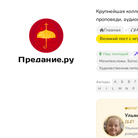
Крупнейшая колле
проповеди, аудио
Главная
М
Великий пост с и
Наш лекторий
Предание.ру
Молитвословы. Богос
Художественная лите
Авторы:
А
Б
В
Г
H
I
L
M
N
P
БЛА
Улья
ДЦП
Ульяне
рожден