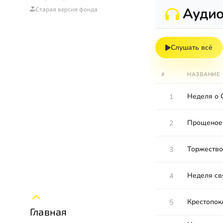
Ауди
Старая версия фонда
Слушать всё
#
НАЗВАНИЕ
Неделя о 
1
Прощеное 
2
Торжество
3
Неделя св
4
Крестопок
5
Главная