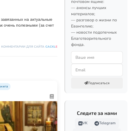
почтовом ящике:
— анонсы лучших
материалов;
завязанных на актуальные 
— разговор о жизни по
 очень полезными (за счет 
Евангелию;
— новости подопечных
Благотворительного
фонда.
КОММЕНТАРИИ ДЛЯ САЙТА
CACKL
E
Подписаться
Книга
Следите за нами
VK
Telegram