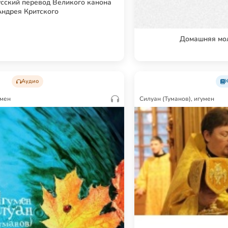
сский перевод Великого канона
Андрея Критского
Домашняя мол
Аудио
умен
Силуан (Туманов), игумен