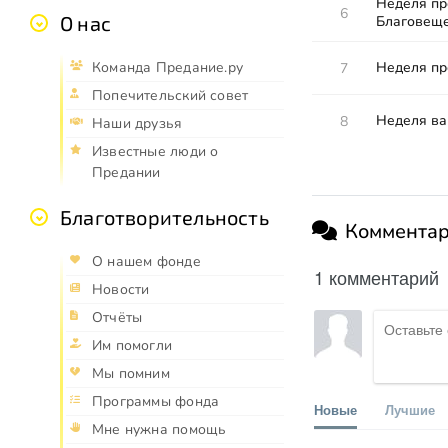
Неделя пр
6
О нас
Благовеще
Неделя пр
Команда Предание.ру
7
Попечительский совет
Неделя ва
8
Наши друзья
Известные люди о
Предании
Благотворительность
Коммента
О нашем фонде
1 комментарий
Новости
Отчёты
Им помогли
Мы помним
Программы фонда
Новые
Лучшие
Мне нужна помощь