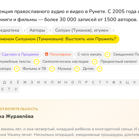
кция православного аудио и видео в Рунете. С 2005 года 
книги и фильмы — более 30 000 записей от 1500 авторов.
едиатека
Авторы
Силуан (Туманов), игумен
гуменом Силуаном (Тумановым): Выстоять или Прожить?
Сделано в Предании
Популярное
С чего начать
Священное П
лужебные тексты
Святоотеческое наследие
Предметный каталог
ратура
Фильмы и ТВ
Музыка
Детям
Д
Е
Ё
Ж
З
И
К
Л
М
Н
О
П
Р
С
Т
У
Ф
Х
Ц
Ч
S
T
V
ГОТВОРИТЕЛЬНОСТЬ
на Журавлёва
 восемь лет, и она четвертый, младший ребёнок в многодетной семье. И 
ия Ульяну лечат. Несколько операций, ежедневные процедуры, длител