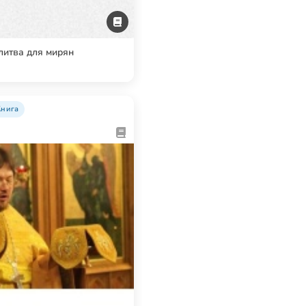
итва для мирян
Книга