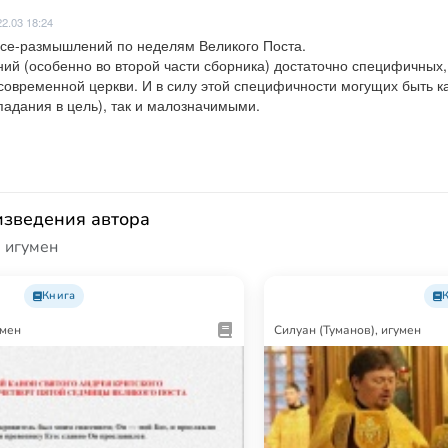
22.03 18:24
се-размышлений по неделям Великого Поста. 

й (особенно во второй части сборника) достаточно специфичных, 
овременной церкви. И в силу этой специфичности могущих быть как
падания в цель), так и малозначимыми.
изведения автора
, игумен
Книга
умен
Силуан (Туманов), игумен