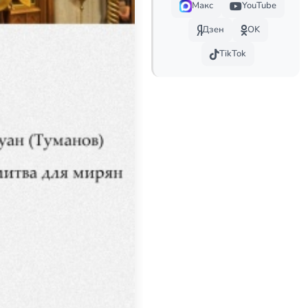
Макс
YouTube
Дзен
OK
TikTok