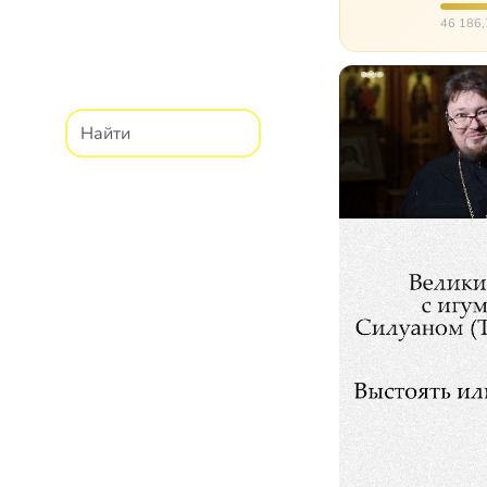
реабил
46 186,