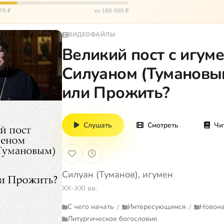
итации и беско…
79 ₽
из 180 000 ₽
ВИДЕОФАЙЛЫ
Великий пост с игум
Силуаном (Тумановым
или Прожить?
Слушать
Смотреть
Чи
Силуан (Туманов), игумен
XX–XXI вв.
С чего начать
Интересующимся
Новон
/
/
Литургическое богословие