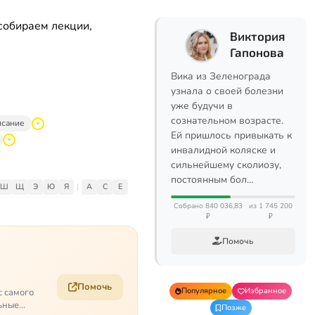
собираем лекции,
Виктория
Гапонова
Вика из Зеленограда
узнала о своей болезни
уже будучи в
сознательном возрасте.
исание
Ей пришлось привыкать к
инвалидной коляске и
сильнейшему сколиозу,
постоянным бол…
Ш
Щ
Э
Ю
Я
|
A
C
E
Собрано 840 036,83
из 1 745 200
₽
₽
Помочь
Помочь
Популярное
Избранное
с самого
ьные
Позже