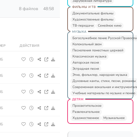
Зарубежная литература
ФИЛЬМЫ И ТВ
8 файлов
48:58
Документальные фильмы
Художественные фильмы
ТВ-передачи
Семейное кино
МУЗЫКА
Богослужебное пение Русской Правосл
Колокольный звон
МЕР
ДЕЙСТВИЯ
Песнопения поместных церквей
Классическая музыка
МБ
Авторская песня
Эстрадная песня
Этно, фольклор, народная музыка
МБ
Духовные канты, стихи, песни, романсы
Современная вокальная и инструментал
МБ
Учебные материалы по музыке и пению
ДЕТЯМ
Просветительское
МБ
Развлекательное
Художественное
Музыкальное
МБ