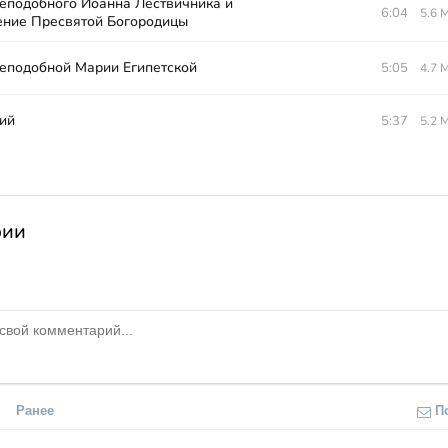
еподобного Иоанна Лествичника и
6:04
5.6 
ние Пресвятой Богородицы
еподобной Марии Египетской
5:05
4.7 
ий
5:37
5.2 
рии
Ранее
П