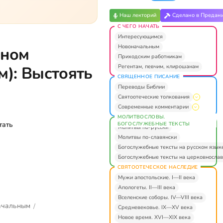
Наш лекторий
Сделано в Предан
С ЧЕГО НАЧАТЬ
Интересующимся
Новоначальным
еном
Приходским работникам
Регентам, певчим, клирошанам
): Выстоять
СВЯЩЕННОЕ ПИСАНИЕ
Переводы Библии
Святоотеческие толкования
Современные комментарии
МОЛИТВОСЛОВЫ.
тать
БОГОСЛУЖЕБНЫЕ ТЕКСТЫ
Молитвы по-русски
Молитвы по-славянски
Богослужебные тексты на русском язык
Богослужебные тексты на церковнослав
СВЯТООТЕЧЕСКОЕ НАСЛЕДИЕ
Мужи апостольские. I—II века
Апологеты. II—III века
Вселенские соборы. IV—VIII века
ачальным
/
Средневековье. IX—XV века
Новое время. XVI—XIX века