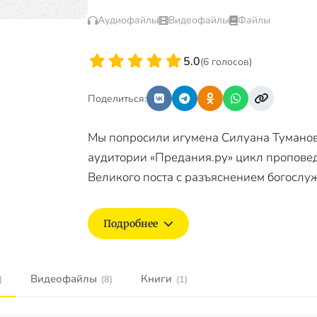
Аудиофайлы
Видеофайлы
Файлы
5.0
(6 голосов)
Поделиться:
Мы попросили игумена Силуана Туманов
аудитории «Предания.ру» цикл пропове
Великого поста с разъяснением богослу
Подробнее
Видеофайлы
Книги
)
(8)
(1)