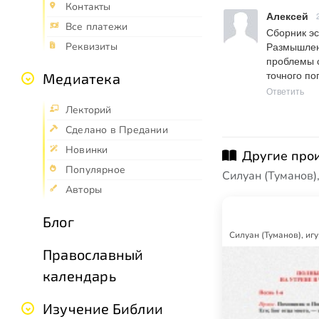
Контакты
Алексей
Все платежи
Сборник эс
Реквизиты
Размышлени
проблемы с
точного по
Медиатека
Ответить
Лекторий
Сделано в Предании
Новинки
Другие про
Популярное
Силуан (Туманов)
Авторы
Блог
Силуан (Туманов), иг
Православный
календарь
Изучение Библии