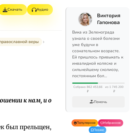
Скачать
Аудио
Виктория
Гапонова
Вика из Зеленограда
узнала о своей болезни
 православной веры
уже будучи в
сознательном возрасте.
Ей пришлось привыкать к
инвалидной коляске и
сильнейшему сколиозу,
постоянным бол…
Собрано 862 453,66
из 1 745 200
₽
₽
шении к нам, и о
Помочь
Популярное
Избранное
ек был прельщен,
Позже