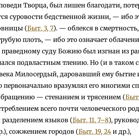
поведи Творца, был лишен благодати, поте
гся суровости бедственной жизни, — ибо 
овницы (
Быт. 3, 7
). — облекся в смертность,
рубую плоть, — ибо это означает облачени
по праведному суду Божию был изгнан из ра
лался подвластным тлению. Но (и в таком 
овека Милосердый, даровавший ему бытие 
но первоначально вразумлял его многими с
обращению — стенанием и трясением (
Быт.
треблением всего почти человеческого род
 разделением языков (
Быт. 11, 7–8
), руково
р.), сожжением городов (
Быт. 19, 24
и др.),