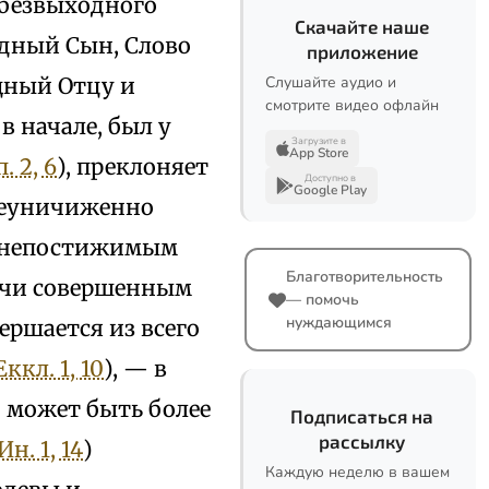
 безвыходного
Скачайте наше
одный Сын, Слово
приложение
щный Отцу и
Слушайте аудио и
смотрите видео офлайн
в начале, был у
Загрузите в
App Store
. 2, 6
), преклоняет
Доступно в
Google Play
 неуничиженно
и непостижимым
Благотворительность
чи совершенным
— помочь
нуждающимся
ершается из всего
Еккл. 1, 10
), — в
 может быть более
Подписаться на
рассылку
Ин. 1, 14
)
Каждую неделю в вашем