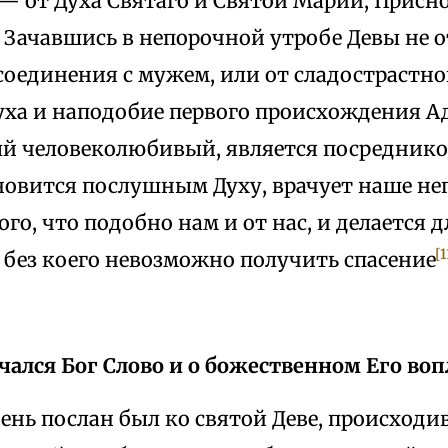
— от Духа Святаго и Святой Марии, Присн
 Зачавшись в непорочной утробе Девы не 
соединения с мужем, или от сладострастно
Духа и наподобие первого происхождения 
ый человеколюбивый, является посредник
новится послушным Духу, врачует наше н
го, что подобно нам и от нас, и делается 
[1
 без коего невозможно получить спасение
ачался Бог Слово и о божественном Его во
ень послан был ко святой Деве, происход