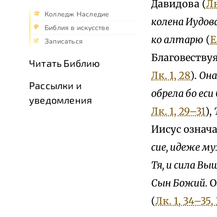
Давидова (
Лк
Колледж Наследие
колена Иудова
Библия в искусстве
ко алтарю
(
Е
Записаться
Благовествуя
Читать Библию
Лк. 1, 28
).
Она
Рассылки и
обрела бо ecu
уведомления
Лк. 1, 29–31
),
Иисус означ
cue, идеже му
Тя, и сила В
Сын Божий.
О
(
Лк. 1, 34–35,