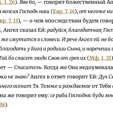
. 1, 26
).
Яве бо, —
говорит божественный А
 возсия Господь наш
(
Евр. 7, 14
),
от негоже н
вр. 7, 13
), — о чем впоследствии будем гово
, Ангел сказал Ей:
радуйся, благодатная; Гос
 же смутится о словеси. И рече Ангел ей: не б
 благодать у Бога и родиши Сына, и наречеши
Той бо спасет люди Своя от грех их
(
Мф. 1, 21
ает —
Спаситель.
Когда же Она недоумевала
жа не знаю?
Ангел в ответ говорит Ей:
Дух С
ышнего осенит Тя. Темже и раждаемое
от Тебя
на же говорит ему:
се раба Господня: буди м
 38
).