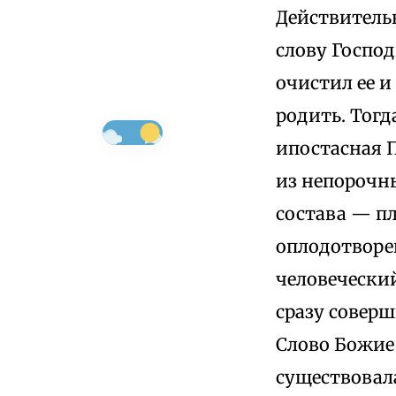
Действительн
слову Господ
очистил ее и
родить. Тогд
ипостасная 
из непорочны
состава — п
оплодотворен
человеческий
сразу соверш
Слово Божие
существовала