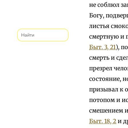
не соблюл за
Богу, подвер
листья смок
смертную и г
Быт. 3, 21
), 
смерть и сде
презрел чел
состояние, 
призывал к 
потопом и ис
смешением и
Быт. 18, 2
и д