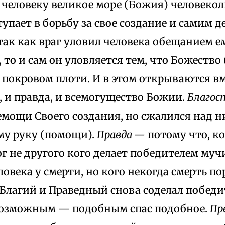
 человеку великое море (Божия) человеко
тупает в борьбу за свое создание и самим 
так как враг уловил человека обещанием 
 то и сам он уловляется тем, что Божество
 покровом плоти. И в этом открываются вме
 и правда, и всемогущество Божии.
Благос
немощи Своего создания, но сжалился над
ему руку (помощи).
Правда —
потому что, ко
г не другого кого делает победителем муч
овека у смерти, но кого некогда смерть по
 Благий и Праведный снова соделал побед
возможным — подобным спас подобное.
Пр