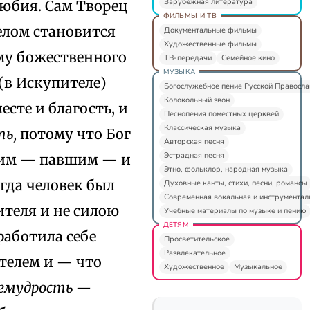
Зарубежная литература
любия. Сам Творец
ФИЛЬМЫ И ТВ
делом становится
Документальные фильмы
Художественные фильмы
ему божественного
ТВ-передачи
Семейное кино
МУЗЫКА
 (в Искупителе)
Богослужебное пение Русской Правосл
Колокольный звон
сте и благость, и
Песнопения поместных церквей
Классическая музыка
ть,
потому что Бог
Авторская песня
Эстрадная песня
 ним — павшим — и
Этно, фольклор, народная музыка
гда человек был
Духовные канты, стихи, песни, романсы
Современная вокальная и инструментал
ителя и не силою
Учебные материалы по музыке и пению
ДЕТЯМ
работила себе
Просветительское
Развлекательное
ителем и — что
Художественное
Музыкальное
емудрость —