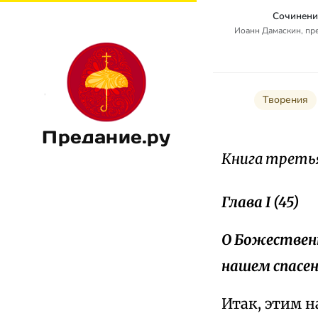
Сочинени
Иоанн Дамаскин, п
Творения
Предание.ру
Книга третья 
Глава I (45)
О Божественн
нашем спасен
Итак, этим 