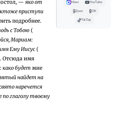
постол, —
яко от
Макс
YouTube
иктоже приступи
Дзен
OK
рить подробнее.
TikTok
подь с Тобою
(
ойся, Мариам:
 имя Ему Иисус
(
). Отсюда имя
:
како будет
мне
вятый найдет на
свято наречется
не по глаголу твоему