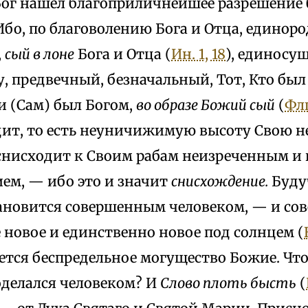
Бог нашел благоприличнейшее разрешение
бо, по благоволению Бога и Отца, единор
,
сый в лоне
Бога и Отца (
Ин. 1, 18
), единосу
, предвечный, безначальный, Тот, Кто был 
 и (Сам) был Богом,
во образе Божий сый
(
Флп
одит, то есть неуничижимую высоту Свою
снисходит к Своим рабам неизреченным 
ем, — ибо это и значит
снисхождение.
Буду
ановится совершенным человеком, — и сов
 новое и единственно новое под солнцем (
ется беспредельное могущество Божие. Что
оделался человеком? И
Слово плоть бысть
(