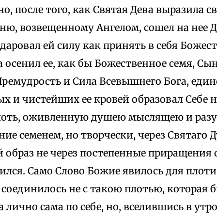
о, после того, как Святая Дева выразила св
ню, возвещенному Ангелом, сошел на нее 
 даровал ей силу как принять в себя Божест
а осенил ее, как бы Божественное семя, Сы
Премудрость и Сила Всевышнего Бога, еди
х и чистейших ее кровей образовал Себе 
лоть, оживленную душею мыслящею и разу
ие семенем, но творчески, через Святаго Д
 образ не через постепенные приращения с
ился. Само Слово Божие явилось для плоти
 соединилось не с такою плотью, которая 
 лично сама по себе, но, вселившись в утр