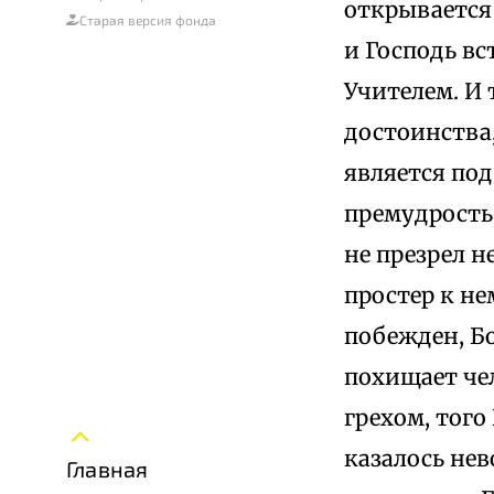
открывается
Старая версия фонда
и Господь вс
Учителем. И 
достоинства,
является под
премудрость,
не презрел 
простер к н
побежден, Бо
похищает чел
грехом, того
казалось не
Главная