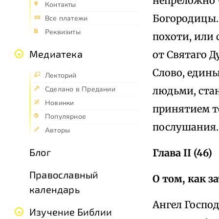
непреложно 
Контакты
Богородицы.
Все платежи
Реквизиты
похоти, или 
Медиатека
от Святаго 
Слово, един
Лекторий
людьми, ста
Сделано в Предании
Новинки
принятием то
Популярное
послушания.
Авторы
Блог
Глава II (46)
Православный
О том, как з
календарь
Ангел Господ
Изучение Библии