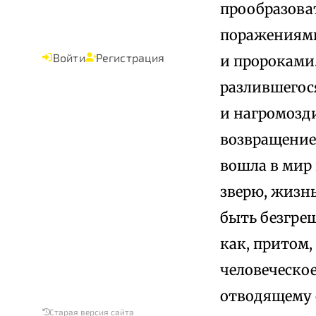
прообразова
поражениями
Войти
Регистрация
и пророками.
разлившегос
и нагромозд
возвращение 
вошла в мир
зверю, жизн
быть безгре
как, притом,
человеческое
отводящему о
Старая версия сайта