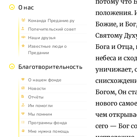
потому что 
О нас
положения. И
Команда Предание.ру
Божие, и Бог
Попечительский совет
Святому Духу
Наши друзья
Бога и Отца,
Известные люди о
Предании
небеса и сх
Благотворительность
уничижает, 
снисхождени
О нашем фонде
Новости
Богом, Он ст
Отчёты
нового самое
Им помогли
чем открыва
Мы помним
Программы фонда
сего — Бог с
Мне нужна помощь