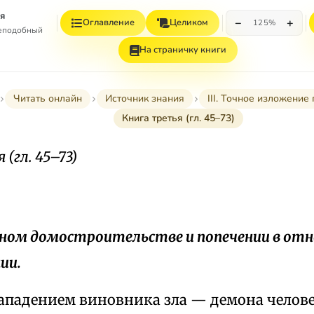
я
−
+
Оглавление
Целиком
125%
реподобный
На страничку книги
Читать онлайн
Источник знания
III. Точное изложение
Книга третья (гл. 45–73)
(гл. 45–73)
ом домостроительстве и попечении в отно
ии.
нападением виновника зла — демона челов