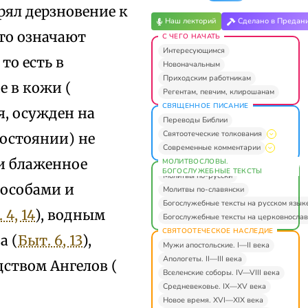
рял дерзновение к
Наш лекторий
Сделано в Предан
это означают
С ЧЕГО НАЧАТЬ
Интересующимся
 то есть в
Новоначальным
Приходским работникам
е в кожи (
Регентам, певчим, клирошанам
СВЯЩЕННОЕ ПИСАНИЕ
я, осужден на
Переводы Библии
Святоотеческие толкования
состоянии) не
Современные комментарии
и блаженное
МОЛИТВОСЛОВЫ.
БОГОСЛУЖЕБНЫЕ ТЕКСТЫ
Молитвы по-русски
пособами и
Молитвы по-славянски
Богослужебные тексты на русском язык
 4, 14
), водным
Богослужебные тексты на церковнослав
СВЯТООТЕЧЕСКОЕ НАСЛЕДИЕ
а (
Быт. 6, 13
),
Мужи апостольские. I—II века
Апологеты. II—III века
дством Ангелов (
Вселенские соборы. IV—VIII века
Средневековье. IX—XV века
Новое время. XVI—XIX века