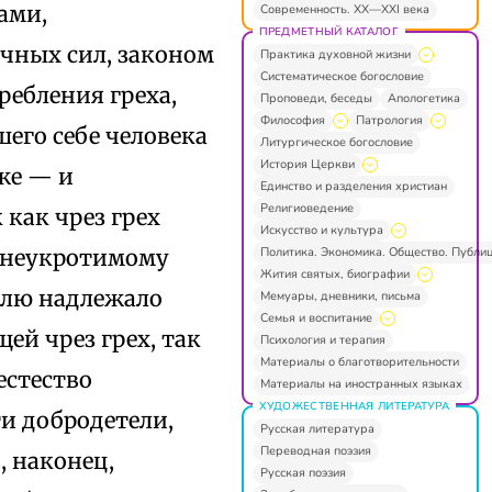
ами,
Современность. XX—XXI века
ПРЕДМЕТНЫЙ КАТАЛОГ
чных сил, законом
Практика духовной жизни
Систематическое богословие
ребления греха,
Проповеди, беседы
Апологетика
Философия
Патрология
его себе человека
Литургическое богословие
История Церкви
же — и
Единство и разделения христиан
Религиоведение
как чрез грех
Искусство и культура
Политика. Экономика. Общество. Публи
и неукротимому
Жития святых, биографии
елю надлежало
Мемуары, дневники, письма
Семья и воспитание
й чрез грех, так
Психология и терапия
Материалы о благотворительности
естество
Материалы на иностранных языках
ХУДОЖЕСТВЕННАЯ ЛИТЕРАТУРА
ти добродетели,
Русская литература
Переводная поэзия
, наконец,
Русская поэзия