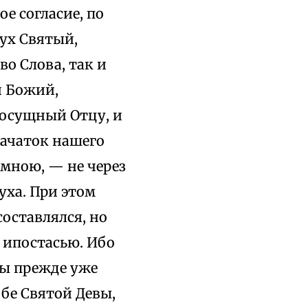
ое согласие, по
Дух Святый,
во Слова, так и
н Божий,
носущный Отцу, и
начаток нашего
мною, — не через
уха. При этом
оставлялся, но
 ипостасью. Ибо
бы прежде уже
обе Святой Девы,