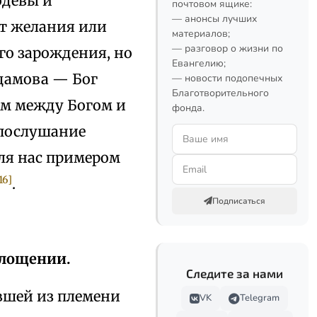
одевы и
почтовом ящике:
— анонсы лучших
от желания или
материалов;
— разговор о жизни по
го зарождения, но
Евангелию;
Адамова — Бог
— новости подопечных
Благотворительного
ом между Богом и
фонда.
епослушание
для нас примером
16]
.
Подписаться
площении.
Следите за нами
ившей из племени
VK
Telegram