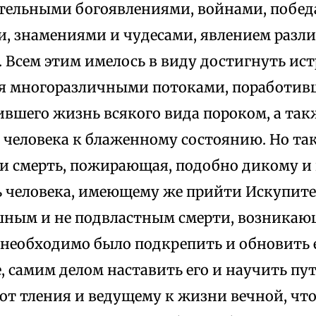
тельными богоявлениями, войнами, побед
, знамениями и чудесами, явлением разли
 Всем этим имелось в виду достигнуть ист
я многоразличными потоками, поработивш
ившего жизнь всякого вида пороком, а так
человека к блаженному состоянию. Но так 
 и смерть, пожирающая, подобно дикому 
ь человека, имеющему же прийти Искупит
шным и не подвластным смерти, возникающе
 необходимо было подкрепить и обновить 
, самим делом наставить его и научить пу
т тления и ведущему к жизни вечной, что