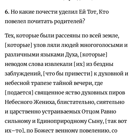
6.
Но какие почести уделил Ей Тот, Кто
повелел почитать родителей?
Тех, которые были рассеяны по всей земле,
[которые] улов ляли людей многоголосыми и
различными языками Духа, [которые]
неводом слова извлекали [их] из бездны
заблуждений, [что бы привести] к духовной и
небесной трапезе тайной вечери, где
[подается] священное яство духовных пиров
Небесного Жениха, блистательно, сиятельно
и царственно устраиваемых Отцом Равно
сильному и Единоприродному Сыну, [так вот
их–то], по Божест венному повелению, со