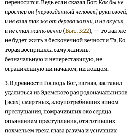
переносится. Ведь если сказал Бог:
Как бы не
простер он [первозданный человек] руки своей,
и не взял так же от дерева жизни, и не вкусил,
и не стал жить вечно
(
Быт. 3:22
), — то как же
не будет жить в бесконечной вечности Та, Ко
торая восприняла саму жнизнь,
безначальную и неперестающую, не
ограниченную ни началом, ни концом.
3. В древности Господь Бог, изгнав, заставил
удалиться из Эдемского рая родоначальников
[всех] смертных, злоупотребивших вином
преслушания, помрачивших око сердца
опьянением преступления, отяготивших
похмельем греха глаза разума и уснувших