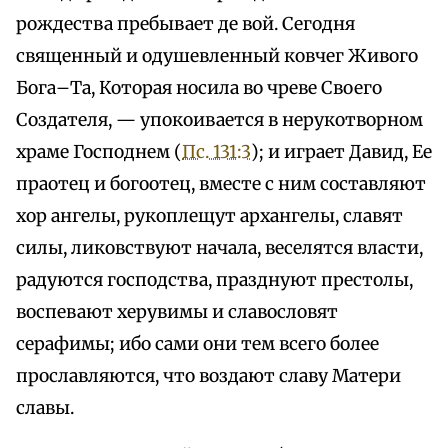
рождества пребывает де вой. Сегодня
священный и одушевленный ковчег Живого
Бога–Та, Которая носила во чреве Своего
Создателя, — упокоивается в нерукотворном
храме Господнем (
Пс. 131:3
); и играет Давид, Ее
праотец и богоотец, вместе с ним составляют
хор ангелы, рукоплещут архангелы, славят
силы, ликовствуют начала, веселятся власти,
радуются господства, празднуют престолы,
воспевают херувимы и славословят
серафимы; ибо сами они тем всего более
прославляются, что воздают славу Матери
славы.