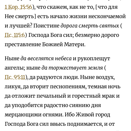
1 Кор. 15:56
), что скажем, как не то, [что для
Нее смерть] есть начало жизни нескончаемой
и лучшей? Поистине
дорога смерть святых
(
Пс. 115:6
) Господа Бога сил; безмерно дорого
преставление Божией Матери.
Ныне
да веселятся небеса
и рукоплещут
ангелы; ныне
да торжествует земля
(
Пс. 95:11
), да радуются люди. Ныне воздух,
ликуя, да вторит песнопениям, темная ночь
да отложит печальный и горестный мрак и
да уподобится радостно сиянию дня
мерцающими огнями. Ибо Живой город
Господа Бога сил ввысь поднимается, и от