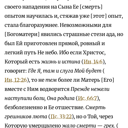
своего нападения на Сына Ее [смерть]
опытом научилась и, стяжав уже [этот] опыт,
стала благоразумнее. Невозможными для
[Богоматери] явились страшные стези ада, но
был Ей приготовлен прямой, ровный и
легкий путь Не небо. Ибо если Христос,
Который есть
жизнь и истина
(
Ин. 14:6
),
говорит:
Где Я, там и слуга Мой будет
(
Ин. 12:26
), то не
тем
более ли Матерь [Его]
вместе с Ним водворится
Прежде нежели
наступили боли, Она родила
(
Ис. 66:7
),
безболезненно и Ее отшествие.
Смерть
грешников люта
(
Пс. 33:22
), но о Той, через
Которую умерщвлено
жало смерти — грех.
(