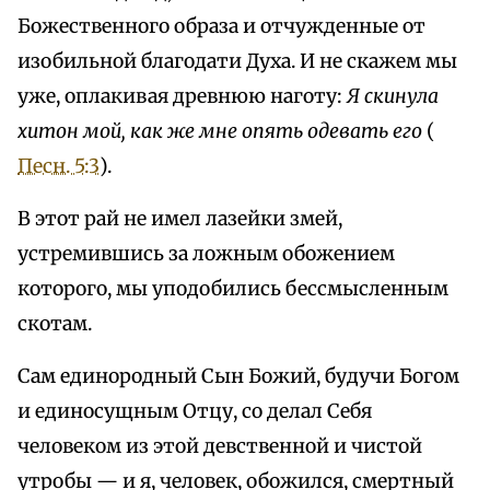
Божественного образа и отчужденные от
изобильной благодати Духа. И не скажем мы
уже, оплакивая древнюю наготу:
Я скинула
хитон мой, как же мне опять одевать его
(
Песн. 5:3
).
В этот рай не имел лазейки змей,
устремившись за ложным обожением
которого, мы уподобились бессмысленным
скотам.
Сам единородный Сын Божий, будучи Богом
и единосущным Отцу, со делал Себя
человеком из этой девственной и чистой
утробы — и я, человек, обожился, смертный