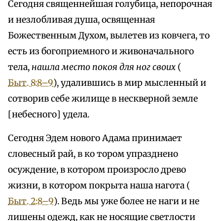
Сегодня священнейшая голубица, непорочная
и незлобливая душа, освященная
Божественным Духом, вылетев из ковчега, то
есть из богоприемного и живоначального
тела,
нашла место покоя для ног своих
(
Быт. 8:8–9
), удалившись в мир мысленный и
сотворив себе жилище в нескверной земле
[небесного] удела.
Сегодня Эдем нового Адама принимает
словесный рай, в ко тором упразднено
осуждение, в котором произросло древо
жизни, в котором покрыта наша нагота (
Быт. 2:8–9
). Ведь мы уже более не наги и не
лишены одежд, как не носящие светлости