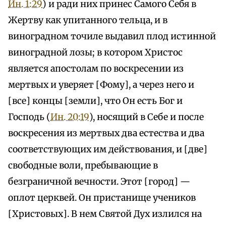
Ин. 1:29
) и ради них принес Самого Себя в
Жертву как упитанного тельца, и в
виноградном точиле выдавил плод истинной
виноградной лозы; в котором Христос
является апостолам по воскресении из
мертвых и уверяет [Фому], а через него и
[все] концы [земли], что Он есть Бог и
Господь (
Ин. 20:19
), носящий в Себе и после
воскресения из мертвых два естества и два
соответствующих им действования, и [две]
свободные воли, пребывающие в
безграничной вечности. Этот [город] —
оплот церквей. Он пристанище учеников
[Христовых]. В нем Святой Дух излился на