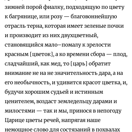
зимней порой фиалку, подходящую по цвету
к багрянице, или розу — благовоннейшую
отрасль терна, которая имеет зеленые почки
и производит из них двухцветный,
становящийся мало–помалу к зрелости
красным [цветок], а ко времени сбора — плод,
сладчайший, как мед, то [царь] обратит
внимание не на не значительность дара, а на
его необычность, и удивится красот цветка, и,
будучи хорошим судьей и истинным
ценителем, воздаст земледельцу дарами и
милостями — так и мы, принося в непогоду
Царице цветы речей, напрягая наше
немощное слово для состязаний в похвалах