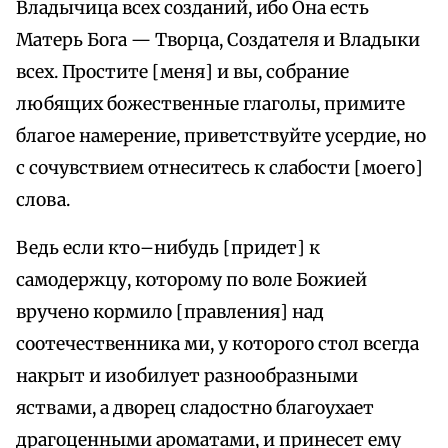
Владычица всех созданий, ибо Она есть
Матерь Бога — Творца, Создателя и Владыки
всех. Простите [меня] и вы, собрание
любящих божественные глаголы, примите
благое намерение, приветствуйте усердие, но
с сочувствием отнеситесь к слабости [моего]
слова.
Ведь если кто–нибудь [придет] к
самодержцу, которому по воле Божией
вручено кормило [правления] над
соотечественника ми, у которого стол всегда
накрыт и изобилует разнообразными
яствами, а дворец сладостно благоухает
драгоценными ароматами, и принесет ему