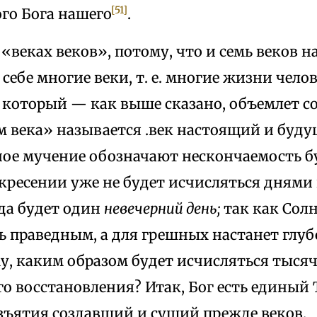
[51]
го Бога нашего
.
 «веках веков», потому, что и семь веков 
себе многие веки, т. е. многие жизни челов
 который — как выше сказано, объемлет со
 века» называется .век настоящий и буду
ное мучение обозначают нескончаемость б
кресении уже не будет исчисляться днями
да будет один
невечерний день;
так как Сол
ь праведным, а для грешных настанет глу
у, каким образом будет исчисляться тыся
о восстановления? Итак, Бог есть единый Т
изъятия создавший и сущий прежде веков.