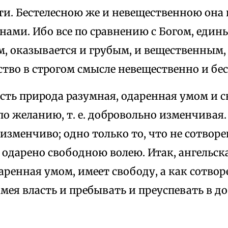
ти. Бестелесною же и невещественною она 
нами. Ибо все по сравнению с Богом, един
, оказывается и грубым, и вещественным,
тво в строгом смысле невещественно и бес
есть природа разумная, одаренная умом и 
о желанию, т. е. добровольно изменчивая. 
 изменчиво; одно только то, что не сотворе
 одарено свободною волею. Итак, ангельск
аренная умом, имеет свободу, а как сотво
мея власть и пребывать и преуспевать в до