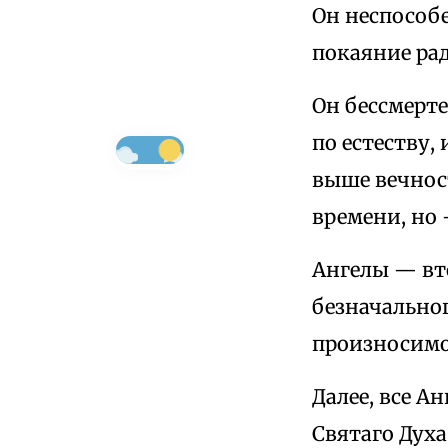
Он неспособе
покаяние ра
Он бессмерте
по естеству,
выше вечност
времени, но
Ангелы — вто
безначальног
произносимо
Далее, все А
Святаго Духа