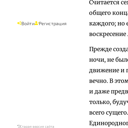
Считается сем
общего конц
каждого; но 
Войти
Регистрация
воскресение
Прежде созда
ночи, не был
движение и п
вечно. В это
и даже предв
только, буду
всего сущего.
Единородного
Старая версия сайта