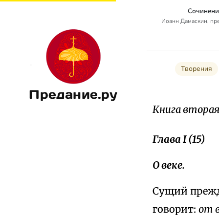
Сочинени
Иоанн Дамаскин, п
Творения
Предание.ру
Книга вторая 
Глава I (15)
О веке.
Сущий прежд
говорит:
от в