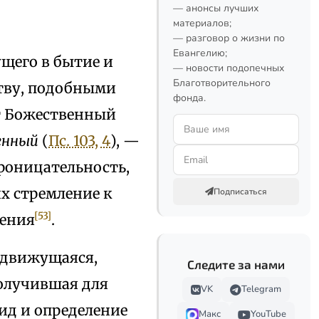
— анонсы лучших
материалов;
— разговор о жизни по
Евангелию;
ущего в бытие и
— новости подопечных
Благотворительного
ству, подобными
фонда.
т Божественный
ненный
(
Пс. 103, 4
), —
проницательность,
их стремление к
Подписаться
[53]
ления
.
о движущаяся,
Следите за нами
получившая для
VK
Telegram
вид и определение
Макс
YouTube