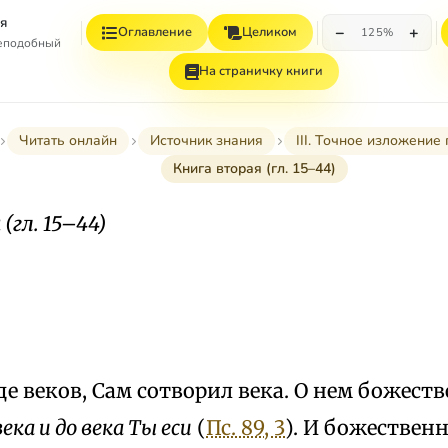
я
−
+
Оглавление
Целиком
125%
реподобный
На страничку книги
Читать онлайн
Источник знания
III. Точное изложение
Книга вторая (гл. 15–44)
(гл. 15–44)
е веков, Сам сотворил века. О нем божест
ека и до века Ты ecu
(
Пс. 89, 3
). И божествен