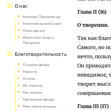
О нас
Глава II (16)
Команда Предание.ру
Попечительский совет
О творении.
Наши друзья
Так как благ
Известные люди о
Предании
Самого, но п
Благотворительность
нечто, польз
Он приводит 
О нашем фонде
Новости
невидимое, т
Отчёты
творит мысл
Им помогли
совершаемая
Мы помним
Программы фонда
Глава III (17)
Мне нужна помощь