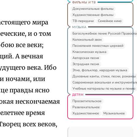
ФИЛЬМЫ И ТВ
Документальные фильмы
Художественные фильмы
настоящего мира
ТВ-передачи
Семейное кино
МУЗЫКА
еческие, и о том
Богослужебное пение Русской Правосл
Колокольный звон
бою все веки;
Песнопения поместных церквей
Классическая музыка
щий. А вечная
Авторская песня
Эстрадная песня
удущего века. Ибо
Этно, фольклор, народная музыка
Духовные канты, стихи, песни, романсы
 и ночами, или
Современная вокальная и инструментал
Учебные материалы по музыке и пению
нце правды ясно
ДЕТЯМ
бокая нескончаемая
Просветительское
Развлекательное
челетнее время
Художественное
Музыкальное
ворец всех веков,