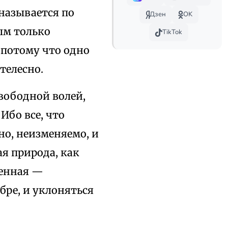
называется по
Дзен
OK
ым только
TikTok
 потому что одно
телесно.
свободной волей,
Ибо все, что
но, неизменяемо, и
ая природа, как
ренная —
бре, и уклоняться