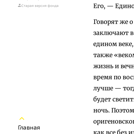
Его, — Едино
Старая версия фонда
Говорят же о
заключают в 
едином веке,
также «веком
жизнь и веч
время по вос
лучше — тог
будет светит
ночь. Поэтом
оригеновског
Главная
как все без 