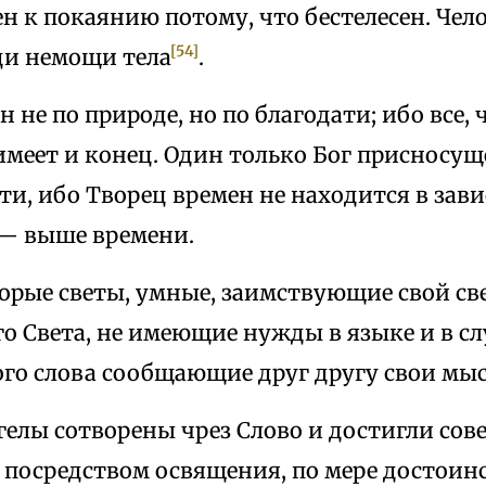
н к покаянию потому, что бестелесен. Чел
[54]
ди немощи тела
.
н не по природе, но по благодати; ибо все,
 имеет и конец. Один только Бог присносуще
и, ибо Творец времен не находится в зав
 — выше времени.
рые светы, умные, заимствующие свой све
о Света, не имеющие нужды в языке и в слу
го слова сообщающие друг другу свои мыс
нгелы сотворены чрез Слово и достигли сов
 посредством освящения, по мере достоин