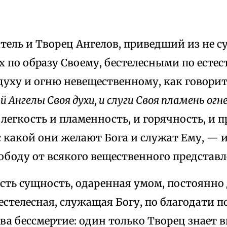
тель и Творец Ангелов, приведший из не с
 по образу Своему, бестелесными по есте
духу и огню невещественному, как говори
й Ангелы Своя духи, и слуги Своя пламень ог
легкость и пламенность, и горячность, и 
с какой они желают Бога и служат Ему, — 
ободу от всякого вещественного представ
есть сущность, одаренная умом, постоянн
естелесная, служащая Богу, по благодати 
тва бессмертие: один только Творец знает 