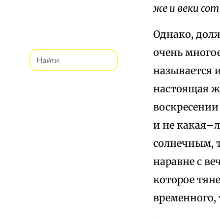
же и веки со
Однако, долж
очень многое
называется и
настоящая ж
воскресении 
и не какая–
солнечным, т
наравне с в
которое тяне
временного, 