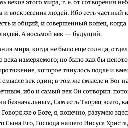
ь веков этого мира, т. е. от сотворения не
а и воскресения людей. Ибо есть частный 
есть и общий, и совершенный конец, когда
 людей. А восьмой век — будущий.
ния мира, когда не было еще солнца, отде
о века измеряемого; но было как бы некот
ротяжение, которое тянулось подле и вмес
м смысле век один; в том же смысле и Бог 
ечным, ибо и самый век Он сотворил: пото
чи безначальным, Сам есть Творец всего, ка
 Говоря же о Боге, я, конечно, разумею здес
 Сына Его, Господа нашего Иисуса Христа,