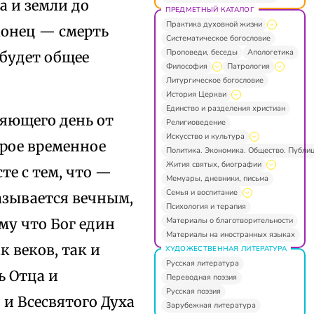
ба и земли до
ПРЕДМЕТНЫЙ КАТАЛОГ
Практика духовной жизни
конец — смерть
Систематическое богословие
Проповеди, беседы
Апологетика
 будет общее
Философия
Патрология
Литургическое богословие
История Церкви
Единство и разделения христиан
ляющего день от
Религиоведение
Искусство и культура
орое временное
Политика. Экономика. Общество. Публи
Жития святых, биографии
те с тем, что —
Мемуары, дневники, письма
Семья и воспитание
называется вечным,
Психология и терапия
Материалы о благотворительности
му что Бог един
Материалы на иностранных языках
к веков, так и
ХУДОЖЕСТВЕННАЯ ЛИТЕРАТУРА
Русская литература
ь Отца и
Переводная поэзия
Русская поэзия
 и Всесвятого Духа
Зарубежная литература