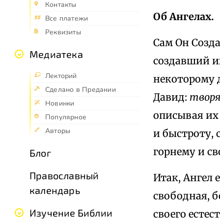
Контакты
Об Ангелах.
Все платежи
Реквизиты
Сам Он Созда
Медиатека
создавший их
Лекторий
некоторому 
Сделано в Предании
Давид:
творя
Новинки
описывая их 
Популярное
Авторы
и быстроту, 
горнему и св
Блог
Православный
Итак, Ангел 
календарь
свободная, б
Изучение Библии
своего естес