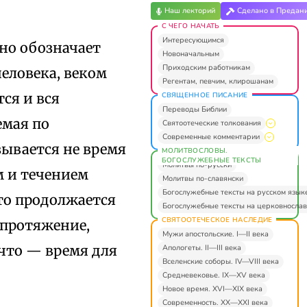
Наш лекторий
Сделано в Предан
С ЧЕГО НАЧАТЬ
Интересующимся
но обозначает
Новоначальным
Приходским работникам
еловека, веком
Регентам, певчим, клирошанам
ся и вся
СВЯЩЕННОЕ ПИСАНИЕ
Переводы Библии
емая по
Святоотеческие толкования
Современные комментарии
зывается не время
МОЛИТВОСЛОВЫ.
БОГОСЛУЖЕБНЫЕ ТЕКСТЫ
Молитвы по-русски
м и течением
Молитвы по-славянски
Богослужебные тексты на русском язык
что продолжается
Богослужебные тексты на церковнослав
СВЯТООТЕЧЕСКОЕ НАСЛЕДИЕ
 протяжение,
Мужи апостольские. I—II века
 что — время для
Апологеты. II—III века
Вселенские соборы. IV—VIII века
Средневековье. IX—XV века
Новое время. XVI—XIX века
Современность. XX—XXI века