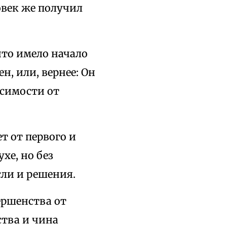
овек же получил
 что имело начало
н, или, вернее: Он
исимости от
т от первого и
хе, но без
ли и решения.
ершенства от
ства и чина