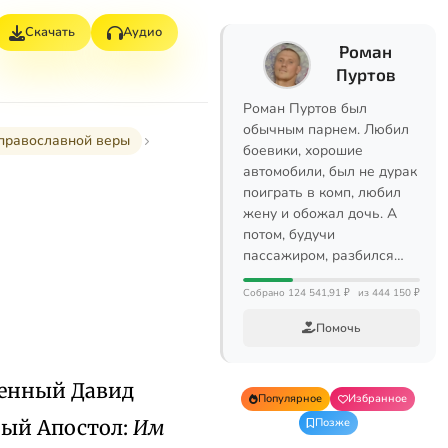
Скачать
Аудио
Роман
Пуртов
Роман Пуртов был
обычным парнем. Любил
 православной веры
боевики, хорошие
автомобили, был не дурак
поиграть в комп, любил
жену и обожал дочь. А
потом, будучи
пассажиром, разбился…
Собрано 124 541,91 ₽
из 444 150 ₽
Помочь
венный Давид
Популярное
Избранное
ный Апостол:
Им
Позже