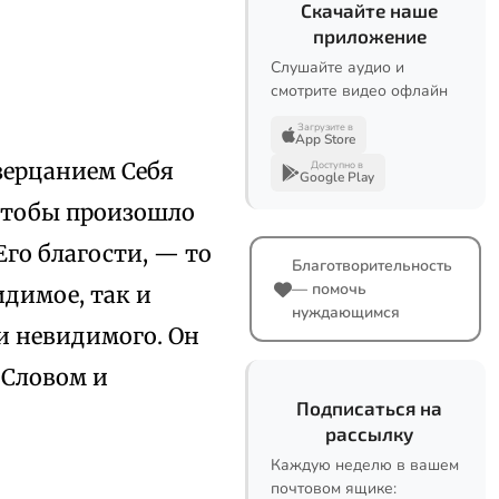
Скачайте наше
приложение
Слушайте аудио и
смотрите видео офлайн
Загрузите в
App Store
озерцанием Себя
Доступно в
Google Play
 чтобы произошло
го благости, — то
Благотворительность
— помочь
идимое, так и
нуждающимся
и невидимого. Он
 Словом и
Подписаться на
рассылку
Каждую неделю в вашем
почтовом ящике: