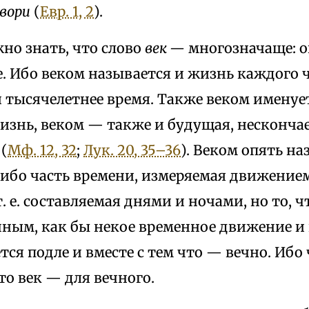
твори
(
Евр. 1, 2
).
но знать, что слово
век —
многозначаще: о
. Ибо веком называется и жизнь каждого ч
 тысячелетнее время. Также веком именует
изнь, веком — также и будущая, несконча
(
Мф. 12, 32
;
Лук. 20, 35–36
). Веком опять на
либо часть времени, измеряемая движение
. е. составляемая днями и ночами, но то, 
ечным, как бы некое временное движение и
тся подле и вместе с тем что — вечно. Ибо
то век — для вечного.