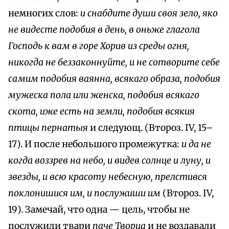
немногих слов:
и снабдите души своя зело, яко
не видесте подобия в день, в оньже глагола
Господь к вам в горе Хорив из среды огня,
никогда не беззаконнуйте, и не сотворите себе
самим подобия ваянна, всякаго образа, подобия
мужеска пола или женска, подобия всякаго
скота, иже есть на земли, подобия всякия
птицы пернатыя
и следующ. (Второз. IV, 15–
17). И после небольшого промежутка:
и да не
когда воззрев на небо, и видев солнце и луну, и
звезды, и всю красоту небесную, прелстився
поклонишися им, и послужиши им
(Второз. IV,
19). Замечай, что одна — цель, чтобы не
послужили твари
паче Творца
и не воздавали