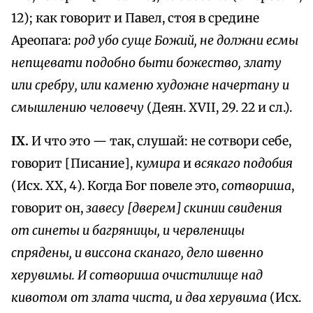
12); как говорит и Павел, стоя в средине
Ареопага:
род убо суще Божий, не должни есмы
непщевати подобно быти божество, злату
или сребру, или каменю художне начертану и
смышлению человечу
(Деян. XVII, 29. 22 и сл.).
IX.
И что это — так, слушай: не сотвори себе,
говорит [Писание],
кумира
и
всякаго подобия
(Исх. XX, 4). Когда Бог повеле это,
сотвориша
,
говорит он,
завесу [дверем] скинии свидения
от синеты и багряницы, и червленицы
спрядены, и виссона сканаго, дело швенно
херувимы. И сотвориша очистилище над
кивотом от злата чиста, и два херувима
(Исх.