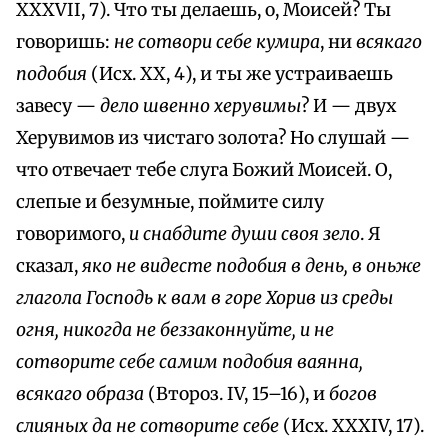
XXXVII, 7). Что ты делаешь, о, Моисей? Ты
говоришь:
не сотвори себе кумира
, ни
всякаго
подобия
(Исх. XX, 4), и ты же устраиваешь
завесу —
дело швенно херувимы
? И — двух
Херувимов из чистаго золота? Но слушай —
что отвечает тебе слуга Божий Моисей. О,
слепые и безумные, поймите силу
говоримого,
и снабдите души своя зело
. Я
сказал,
яко не видесте подобия в день, в оньже
глагола Господь к вам в горе Хорив из среды
огня, никогда не беззаконнуйте, и не
сотворите себе самим подобия ваянна,
всякаго образа
(Второз. IV, 15–16), и
богов
слияных да не сотворите себе
(Исх. XXXIV, 17).