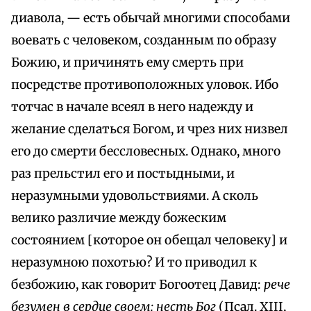
диавола, — есть обычай многими способами
воевать с человеком, созданным по образу
Божию, и причинять ему смерть при
посредстве противоположных уловок. Ибо
тотчас в начале всеял в него надежду и
желание сделаться Богом, и чрез них низвел
его до смерти бессловесных. Однако, много
раз прельстил его и постыдными, и
неразумными удовольствиями. А сколь
велико различие между божеским
состоянием [которое он обещал человеку] и
неразумною похотью? И то приводил к
безбожию, как говорит Богоотец Давид:
рече
безумен в сердце своем: несть Бог
(Псал. XIII,