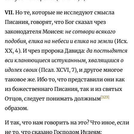
VII.
Но те, которые не исследуют смысла
Писания, говорят, что Бог сказал чрез
законодателя Моисея:
не сотвори всякаго
подобия, елика на небеси и елика на земли
(Исх.
XX, 4). И чрез пророка Давида:
да постыдятся
вси кланяющиеся истуканным, хвалящиися о
идолех своих
(Псал. XCVI, 7), и другое многое
таковое же. Ибо то, что представили они как
из божественнаго Писания, так и из святых
[323]
Отцов, следует понимать должным
образом.
И так, что нам говорить на это? Что иное, если
не то, что сказано Господом Иудеям: