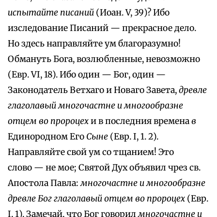
испытайте писаний
(Иоан. V, 39)? Ибо
изследование Писаний — прекрасное дело.
Но здесь направляйте ум благоразумно!
Обмануть Бога, возлюбленные, невозможно
(Евр. VI, 18). Ибо один — Бог, один —
Законодатель Ветхаго и Новаго Завета,
древле
глаголавый многочастне и многообразне
отцем во пророцех
и в последния времена
в
Единородном Его
Сыне
(Евр. I, 1. 2).
Направляйте свой ум со тщанием! Это
слово — не мое; Святой Дух объявил чрез св.
Апостола Павла:
многочастне и многообразне
древле Бог глаголавый отцем во пророцех
(Евр.
I, 1). Замечай, что Бог говорил
многочастне и