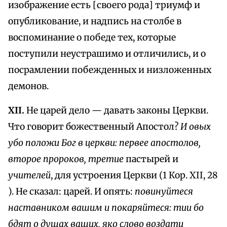
изображение есть [своего рода] триумф и
опубликование, и надпись на столбе в
воспоминание о победе тех, которые
поступили неустрашимо и отличились, и о
посрамлении побежденных и низложенных
демонов.
XII.
Не царей дело — давать законы Церкви.
Что говорит божественный Апостол?
И овых
убо положи Бог в церкви: первее апостолов,
второе пророков, третие
пастырей и
учителей
, для устроения Церкви (1 Кор. XII, 28
). Не сказал: царей. И опять:
повинуйтеся
наставником вашим и покаряйтеся: тии бо
бдят о душах ваших, яко слово воздати