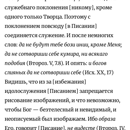
служебнаго поклонения [никому], кроме
одного только Творца. Поэтому с
поклонением повсюду [в Писании]
соединяется служение. И после немногих
слов:
да не будут тебе бози инии, кроме Меня;
да не сотвориши себе кумира, ни всякаго
подобия
(Второз. V, 7.8). И опять:
и богов
слияных да не сотвориши себе
(Исх. XX, 17)
Видишь, что из за [избежания]
идолослужения [Писанием] запрещается
рисование изображений, и что невозможно,
чтобы Бог — безтелесный и невидимый, и
неописуемый был изображаем. Ибо
образа
Его, говорит [Писание],
не видесте
(Второз. IV,