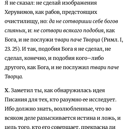
Я не сказал: не сделай изображения
Херувимов, как рабов, предстоящих
очистилищу, но:
да не сотвориши себе богов
слияных
, и:
не сотвори всякаго подобия
, как
Бога, и не послужи т
вари паче Творца
(Римл. I,
23. 25). И так, подобия Бога я не сделал, не
сделал, конечно, и подобия кого–либо
другого, как Бога, и не послужил
твари паче
Творца.
X.
Заметил ты, как обнаружилась идея
Писания для тех, кто разумно ее исследует.
Ибо должно знать, возлюбленные, что во
всяком деле разыскивается истина и ложь, и
цель того, кто его совершает, прекрасна ли