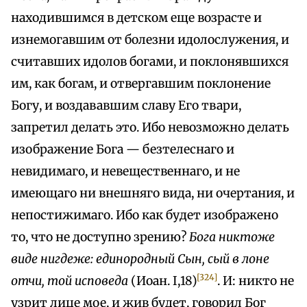
находившимся в детском еще возрасте и
изнемогавшим от болезни идолослужения, и
считавших идолов богами, и поклонявшихся
им, как богам, и отвергавшим поклонение
Богу, и воздававшим славу Его твари,
запретил делать это. Ибо невозможно делать
изображение Бога — безтелеснаго и
невидимаго, и невещественнаго, и не
имеющаго ни внешняго вида, ни очертания, и
непостижимаго. Ибо как будет изображено
то, что не доступно зрению?
Бога никтоже
виде нигдеже: единородный Сын, сый в лоне
[324]
отчи, той исповеда
(Иоан. I,18)
. И: никто не
узрит лице мое, и жив будет, говорил Бог