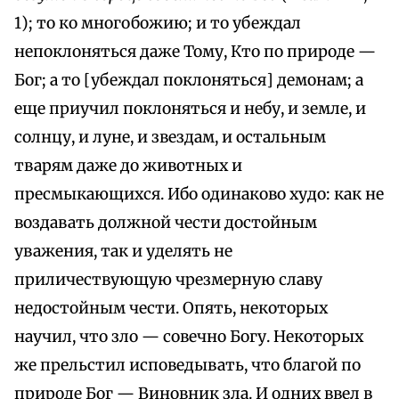
1); то ко многобожию; и то убеждал
непоклоняться даже Тому, Кто по природе —
Бог; а то [убеждал поклоняться] демонам; а
еще приучил поклоняться и небу, и земле, и
солнцу, и луне, и звездам, и остальным
тварям даже до животных и
пресмыкающихся. Ибо одинаково худо: как не
воздавать должной чести достойным
уважения, так и уделять не
приличествующую чрезмерную славу
недостойным чести. Опять, некоторых
научил, что зло — совечно Богу. Некоторых
же прельстил исповедывать, что благой по
природе Бог — Виновник зла. И одних ввел в