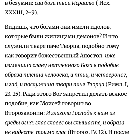
в безумии:
сии бози твои Исраилю
( Исх.
XXXIII, 2–9).
Видишь, что богами они имели идолов,
которые были жилищами демонов? И что
служили тваре паче Творца, подобно тому
как говорит божественный Апостол:
иже
измениша славу нетленнаго Бога в подобие
образа тленна человека, и птиц, и четвероног,
и гад, и послужиша твари паче Творца
(Римл. I,
23. 25). Ради этого Бог запретил делать всякое
подобие, как Моисей говорит во
Второзаконии:
И глагола Господь к вам из
среды огня: глас словес вы слышасте, и образа
не видесте, токмо глас (
Второз. IV, 12). И после