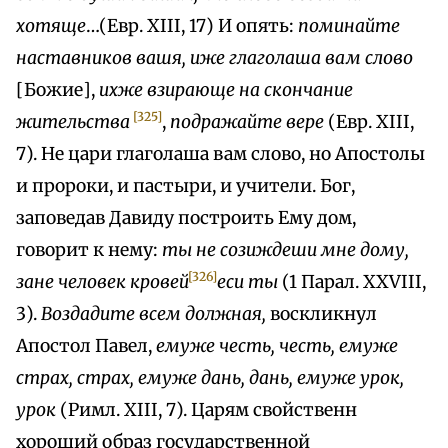
хотяще
…(Евр. XIII, 17) И опять:
поминайте
наставников вашя, иже глаголаша вам слово
[Божие],
ихже взирающе на скончание
[325]
жительства
,
подражайте вере
(Евр. XIII,
7). Не цари глаголаша вам слово, но Апостолы
и пророки, и пастыри, и учители. Бог,
заповедав Давиду построить Ему дом,
говорит к нему:
ты не созиждеши мне дому,
[326]
зане человек кровей
еси ты
(1 Парал. XXVIII,
3).
Воздадите всем должная,
воскликнул
Апостол Павел,
емуже честь, честь, емуже
страх, страх, емуже дань, дань, емуже урок,
урок
(Римл. XIII, 7). Царям свойственн
хороший образ государственной