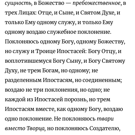
сущность,
в Божество —
пребожественное
, в
трех Лицах: Отце, и Сыне, и Святом Духе, и
только Ему одному служу, и только Ему
одному воздаю служебное поклонение.
Поклоняюсь одному Богу, одному Божеству,
но служу и Троице Ипостасей: Богу Отцу, и
воплотившемуся Богу Сыну, и Богу Святому
Духу, не трем Богам, но одному; не
разделенным Ипостасям, но соединенным;
воздаю не три поклонения, но одно; не
каждой из Ипостасей порознь, но трем
Ипостасям вместе, как одному Богу, воздаю
одно поклонение. Не поклоняюсь
твари
вместо Творца,
но поклоняюсь Создателю,