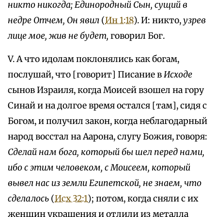
никто никогда; Единородный Сын, сущий в
недре Отчем, Он явил
(
Ин 1:18
). И: никто,
узрев
лице мое, жив не будет,
говорил Бог.
V. А что идолам поклонялись как богам,
послушай, что [говорит] Писание в
Исходе
сынов Израиля, когда Моисей взошел на гору
Синай и на долгое время остался [там], сидя с
Богом, и получил закон, когда неблагодарный
народ восстал на Аарона, слугу Божия, говоря:
Сделай нам бога, который бы шел перед нами,
ибо с этим человеком, с Моисеем, который
вывел нас из земли Египетской, не знаем, что
сделалось
(
Исх 32:1
); потом, когда сняли с их
женщин украшения и отлили из металла