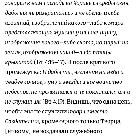
говорил к вам Господь на Хориве из среды огня,
дабы вы не развратились и не сделали себе
изваяний, изображений какого–либо кумира,
представляющих мужчину или женщину,
изображения какого–либо скота, который на
земле, изображения какой–либо птицы
крылатой
(Вт 4:15–17). И после краткого
промежутка:
И дабы ты, взглянув на небо и
увидев солнце, луну и звезды и все воинство
небесное, не прельстился и не поклонился им и
не служил им
(Вт 4:19). Видишь, что одна цель,
чтобы мы не служили
твари вместо
Создателя
и, кроме одного только Творца,
[никому] не воздавали служебного