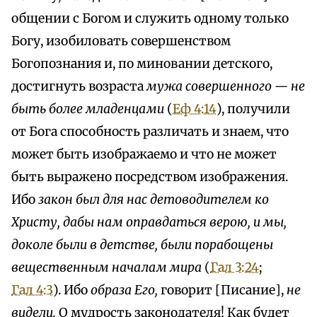
общении с Богом и служить одному только
Богу, изобиловать совершенством
Богопознания и, по миновании детского,
достигнуть возраста
мужа совершенного — не
быть более младенцами
(
Еф 4:14
), получили
от Бога способность различать и знаем, что
может быть изображаемо и что не может
быть выражено посредством изображения.
Ибо
закон был для нас детоводителем ко
Христу, дабы нам оправдаться верою, и мы,
доколе были в детстве, были порабощены
вещественным началам мира
(
Гал 3:24
;
Гал 4:3
). Ибо
образа Его,
говорит [Писание],
не
видели.
О мудрость законодателя! Как будет