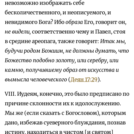
невозможно изображать себе
бесколичественного, и неописуемого, и
невидимого Бога? Ибо
образа
Его, говорит он,
не видели,
соответственно чему и Павел, стоя
в средине ареопага, также говорит:
Итак мы,
будучи родом Божиим, не должны думать, что
Божество подобно золоту, или серебру, или
камню, получившему образ от искусства и
вымысла человеческого
(
Деян 17:29
).
VIII. Иудеям, конечно, это было предписано по
причине склонности их к идолослужению.
Мы же (если сказать с Богословом), которым
дано, избежав суеверного блуждания, познав
истину, находиться в чистом [и святом]