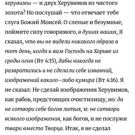
херувимы —
и двух Херувимов из чистого
золота? Но послушай — что отвечает тебе
слуга Божий Моисей. О слепые и безумные,
поймите силу говоримого,
в душах ваших,
Я
сказал,
что вы не видели никакого образа в
тот день, когда к вам Господь на Хориве из
среды огня
(Вт 4:15),
дабы никогда не
развратились и не сделали себе изваяний,
изображений какого–либо кумира
(Вт 4:16). Я
не сказал: Не сделай изображения Херувимов,
как рабов, предстоящих очистилищу, но:
да
не сотвори себе
богов литых,
и:
не сотвори
всякого изображения,
как богов, и не послужи
твари вместо Творца.
Итак, я не сделал