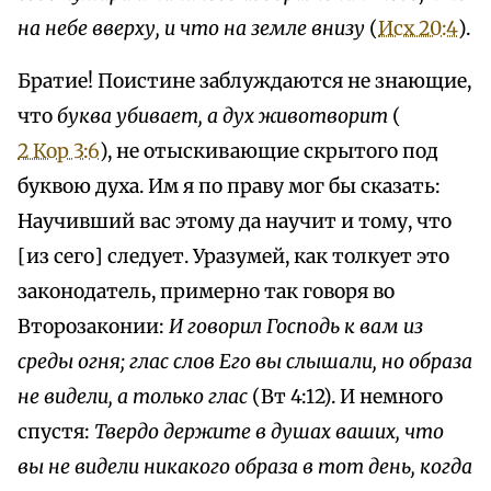
на небе вверху, и что на земле внизу
(
Исх 20:4
).
Братие! Поистине заблуждаются не знающие,
что
буква убивает, а дух животворит
(
2 Кор 3:6
), не отыскивающие скрытого под
буквою духа. Им я по праву мог бы сказать:
Научивший вас этому да научит и тому, что
[из сего] следует. Уразумей, как толкует это
законодатель, примерно так говоря во
Второзаконии:
И говорил Господь к вам из
среды огня; глас слов Его вы слышали, но образа
не видели, а только глас
(Вт 4:12). И немного
спустя:
Твердо держите в душах ваших, что
вы не видели никакого образа в тот день, когда