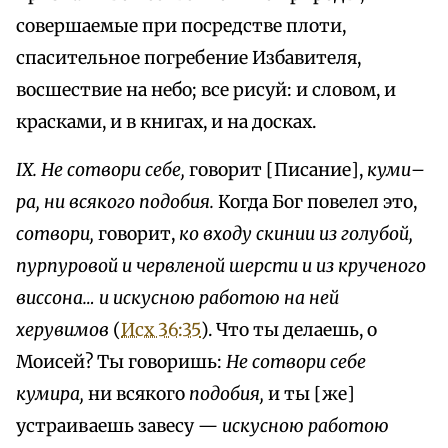
совершаемые при посредстве плоти,
спасительное погребение Избавителя,
восшествие на небо; все рисуй: и словом, и
красками, и в книгах, и на досках.
IX. Не сотвори себе,
говорит [Писание],
куми–
ра, ни всякого подобия.
Когда Бог повелел это,
сотвори,
говорит,
ко входу скинии из голубой,
пурпуровой и червленой шерсти и из крученого
виссона… и искусною работою на ней
херувимов
(
Исх 36:35
). Что ты делаешь, о
Моисей? Ты говоришь:
Не сотвори себе
кумира,
ни всякого
подобия,
и ты [же]
устраиваешь завесу —
искусною работою