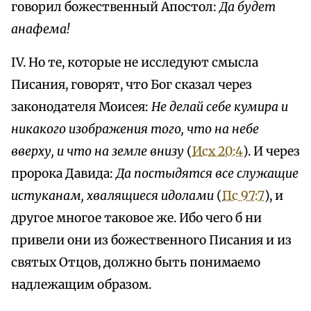
говорил божественный Апостол:
Да будет
анафема!
IV. Но те, которые не исследуют смысла
Писания, говорят, что Бог сказал через
законодателя Моисея:
Не делай себе кумира и
никакого изображения того, что на небе
вверху, и что на земле внизу
(
Исх 20:4
). И через
пророка Давида:
Да постыдятся все служащие
истуканам, хвалящиеся идолами
(
Пс 97:7
), и
другое многое таковое же. Ибо чего б ни
привели они из божественного Писания и из
святых Отцов, должно быть понимаемо
надлежащим образом.