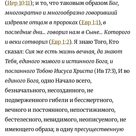
(
Иер 10:11
); и то, что таковым образом
Бог,
многократно и многообразно говоривший
издревле отцам в пророках
(
Евр 1:1
),
в
последние дни… говорил нам в Сыне… Которого
и веки сотворил
(
Евр 1:2
). Я знаю Того, Кто
сказал:
Сия же есть жизнь вечная, да знают
Тебя, единого живого и истинного Бога, и
посланного Тобою Иисуса Христа
(Ив 17:3), И во
единого Бога,
одно Начало всего,
безначального, несозданного, не
подверженного гибели и бессмертного,
вечного и постоянного, непостижимого,
бестелесного, невидимого, неописуемого, не
имеющего образа; в одну
пресущественную