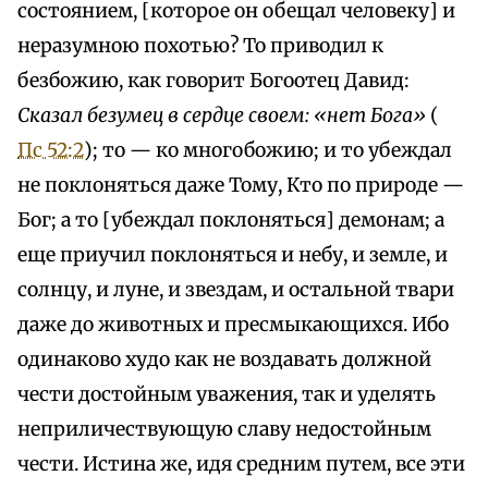
состоянием, [которое он обещал человеку] и
неразумною похотью? То приводил к
безбожию, как говорит Богоотец Давид:
Сказал безумец в сердце своем: «нет Бога»
(
Пс 52:2
); то — ко многобожию; и то убеждал
не поклоняться даже Тому, Кто по природе —
Бог; а то [убеждал поклоняться] демонам; а
еще приучил поклоняться и небу, и земле, и
солнцу, и луне, и звездам, и остальной твари
даже до животных и пресмыкающихся. Ибо
одинаково худо как не воздавать должной
чести достойным уважения, так и уделять
неприличествующую славу недостойным
чести. Истина же, идя средним путем, все эти