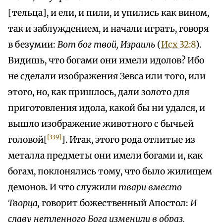
[тельца], и ели, и пили, и упились как вином,
так и заблуждением, и начали играть, говоря
в безумии:
Вот бог твой, Израиль
(
Исх 32:8
).
Видишь, что богами они имели идолов? Ибо
не сделали изображения Зевса или того, или
этого, но, как пришлось, дали золото для
приготовления идола, какой бы ни удался, и
вышло изображение животного с бычьей
[339]
головой[
]. Итак, этого рода отлитые из
металла предметы они имели богами и, как
богам, поклонялись тому, что было жилищем
демонов. И что служили
твари вместо
Творца,
говорит божественный Апостол:
И
славу нетленного Бога изменили в образ,