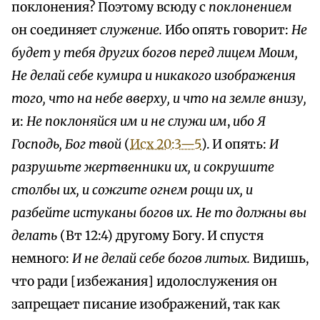
поклонения? Поэтому всюду с
поклонением
он соединяет
служение.
Ибо опять говорит:
Не
будет у тебя других богов перед лицем Моим,
Не делай себе кумира и никакого изображения
того, что на небе вверху, и что на земле внизу,
и:
Не поклоняйся им и не служи им
,
ибо Я
Господь, Бог твой
(
Исх 20:3—5
). И опять:
И
разрушьте жертвенники их, и сокрушите
столбы их, и сожгите огнем рощи их, и
разбейте истуканы богов их. Не то должны вы
делать
(Вт 12:4) другому Богу. И спустя
немного:
И не делай себе богов литых.
Видишь,
что ради [избежания] идолослужения он
запрещает писание изображений, так как