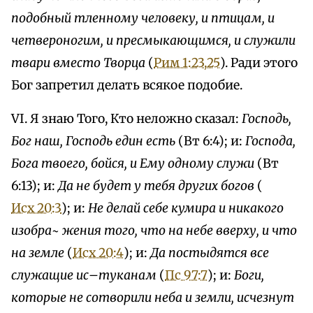
подобный тленному человеку, и птицам, и
четвероногим, и пресмыкающимся, и служили
твари вместо Творца
(
Рим 1:23,25
). Ради этого
Бог запретил делать всякое подобие.
VI. Я знаю Того, Кто неложно сказал:
Господь,
Бог наш, Господь един есть
(Вт 6:4); и:
Господа,
Бога твоего, бойся, и Ему одному служи
(Вт
6:13); и:
Да не будет у тебя других богов
(
Исх 20:3
); и:
Не делай себе кумира и никакого
изобра~ жения того, что на небе вверху, и что
на земле
(
Исх 20:4
); и:
Да постыдятся все
служащие ис–туканам
(
Пс 97:7
); и:
Боги,
которые не сотворили неба и земли, исчезнут