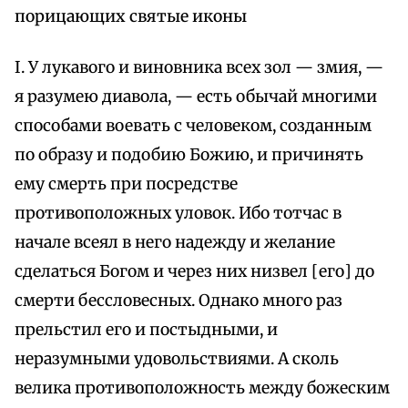
порицающих святые иконы
I. У лукавого и виновника всех зол — змия, —
я разумею диавола, — есть обычай многими
способами воевать с человеком, созданным
по образу и подобию Божию, и причинять
ему смерть при посредстве
противоположных уловок. Ибо тотчас в
начале всеял в него надежду и желание
сделаться Богом и через них низвел [его] до
смерти бессловесных. Однако много раз
прельстил его и постыдными, и
неразумными удовольствиями. А сколь
велика противоположность между божеским