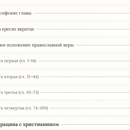
ософские главы
та ересях вкратце
очное изложение православной веры
а первая (гл. 1–14)
а вторая (гл. 15–44)
а третья (гл. 45–73)
а четвертая (гл. 74–100)
арацина с христианином