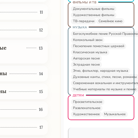
ФИЛЬМЫ И ТВ
Документальные фильмы
11
Художественные фильмы
ТВ-передачи
Семейное кино
МУЗЫКА
12
Богослужебное пение Русской Правосл
Колокольный звон
Песнопения поместных церквей
тые
13
Классическая музыка
Авторская песня
Эстрадная песня
Этно, фольклор, народная музыка
оны
14
Духовные канты, стихи, песни, романсы
Современная вокальная и инструментал
Учебные материалы по музыке и пению
оны
15
ДЕТЯМ
Просветительское
Развлекательное
16
Художественное
Музыкальное
17