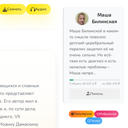
Скачать
Аудио
Маша
Билинская
Маше Билинской в каком-
то смысле повезло:
детский церебральный
паралич зацепил её не
очень сильно. Но всё-
таки есть диагноз и есть
немалые проблемы –
Маша непра…
Собрано 48 027,4 ₽
из 584 470 ₽
ающихся и славных
что представляет
Помочь
. Его автор жил в
и, по сути дела,
Популярное
Избранное
него, VII
Позже
Иоанну Дамаскину