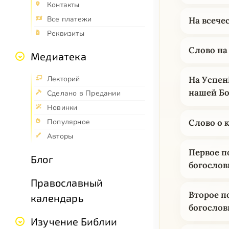
Контакты
Все платежи
На всече
Реквизиты
Слово на
Медиатека
Лекторий
На Успен
нашей Б
Сделано в Предании
Новинки
Слово о к
Популярное
Авторы
Первое п
Блог
богослов
Православный
Второе п
календарь
богослов
Изучение Библии