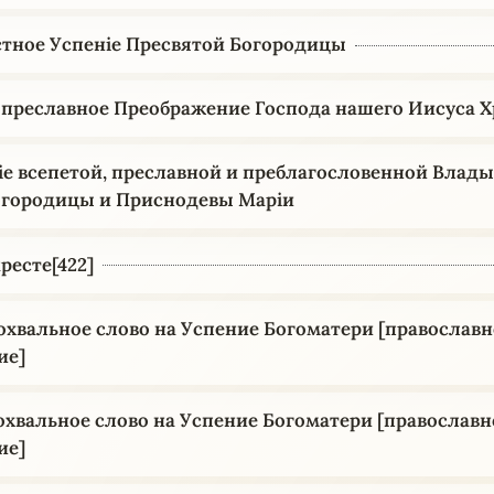
стное Успеніе Пресвятой Богородицы
 преславное Преображение Господа нашего Иисуса Х
іе всепетой, преславной и преблагословенной Влад
огородицы и Приснодевы Маріи
ресте[422]
охвальное слово на Успение Богоматери [православн
ие]
охвальное слово на Успение Богоматери [православн
ие]