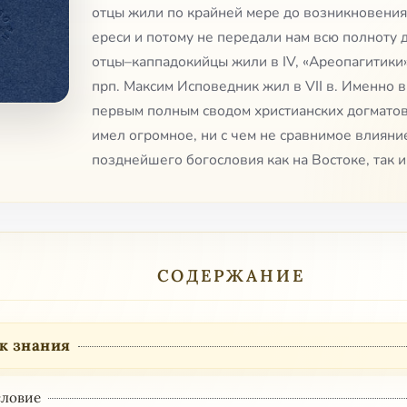
отцы жили по крайней мере до возникновени
ереси и потому не передали нам всю полноту до
отцы–каппадокийцы жили в IV, «Ареопагитики» о
прп. Максим Исповедник жил в VII в. Именно в 
первым полным сводом христианских догматов
имел огромное, ни с чем не сравнимое влияни
позднейшего богословия как на Востоке, так и
СОДЕРЖАНИЕ
к знания
ловие