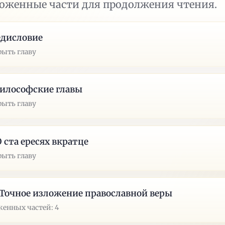
ложенные части для продолжения чтения.
едисловие
рыть главу
Философские главы
рыть главу
 О ста ересях вкратце
рыть главу
. Точное изложение православной веры
енных частей: 4