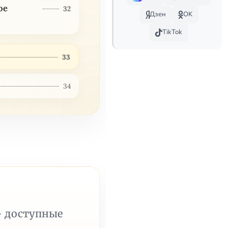
ое
32
Дзен
OK
TikTok
33
34
— доступные