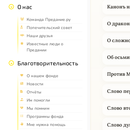
О нас
Канонъ н
Команда Предание.ру
О дракон
Попечительский совет
Наши друзья
О сложно
Известные люди о
Предании
Об осьми
Благотворительность
Против 
О нашем фонде
Новости
Слово пе
Отчёты
Им помогли
Слово вт
Мы помним
Программы фонда
Слово ду
Мне нужна помощь