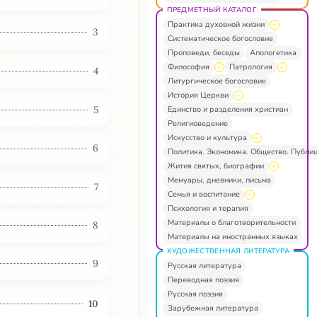
ПРЕДМЕТНЫЙ КАТАЛОГ
Практика духовной жизни
3
Систематическое богословие
Проповеди, беседы
Апологетика
Философия
Патрология
4
Литургическое богословие
История Церкви
5
Единство и разделения христиан
Религиоведение
Искусство и культура
6
Политика. Экономика. Общество. Публи
Жития святых, биографии
Мемуары, дневники, письма
7
Семья и воспитание
Психология и терапия
Материалы о благотворительности
8
Материалы на иностранных языках
ХУДОЖЕСТВЕННАЯ ЛИТЕРАТУРА
9
Русская литература
Переводная поэзия
Русская поэзия
10
Зарубежная литература