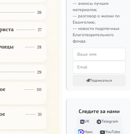
— анонсы лучших
материалов;
26
— разговор о жизни по
Евангелию;
— новости подопечных
риста
27
Благотворительного
фонда.
ычицы
28
29
Подписаться
ое
30
Следите за нами
ое
31
VK
Telegram
Макс
YouTube