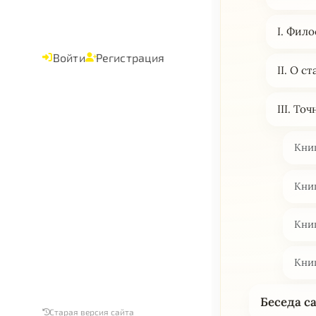
I. Фил
Войти
Регистрация
II. О с
III. Т
Книг
Книг
Книг
Книг
Беседа с
Старая версия сайта