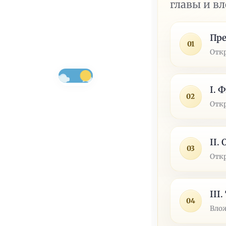
главы и в
Пр
01
Отк
I. 
02
Отк
II.
03
Отк
III
04
Влож