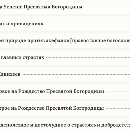
а Успеніе Пресвятыя Богородицы
ах и привидениях
й природе против акефалов [православное богослов
 главных страстях
Манихеев
рвое на Рождество Пресвятой Богородицы
орое на Рождество Пресвятой Богородицы
шеполезное и досточудное о страстяхъ и добродете