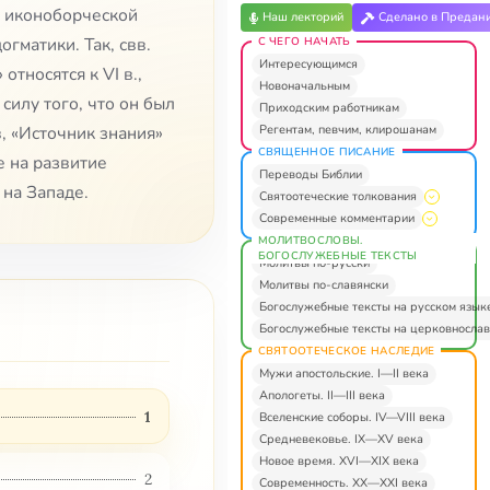
я иконоборческой
Наш лекторий
Сделано в Предан
гматики. Так, свв.
С ЧЕГО НАЧАТЬ
Интересующимся
тносятся к VI в.,
Новоначальным
силу того, что он был
Приходским работникам
Регентам, певчим, клирошанам
, «Источник знания»
СВЯЩЕННОЕ ПИСАНИЕ
е на развитие
Переводы Библии
 на Западе.
Святоотеческие толкования
Современные комментарии
МОЛИТВОСЛОВЫ.
БОГОСЛУЖЕБНЫЕ ТЕКСТЫ
Молитвы по-русски
Молитвы по-славянски
Богослужебные тексты на русском язык
Богослужебные тексты на церковнослав
СВЯТООТЕЧЕСКОЕ НАСЛЕДИЕ
Мужи апостольские. I—II века
Апологеты. II—III века
1
Вселенские соборы. IV—VIII века
Средневековье. IX—XV века
Новое время. XVI—XIX века
2
Современность. XX—XXI века