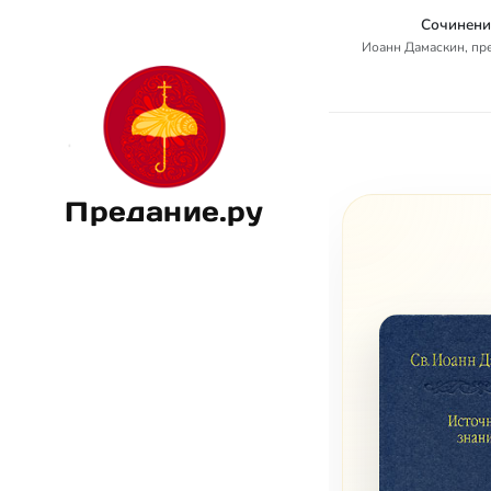
Сочинени
Иоанн Дамаскин, п
Предание.ру