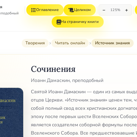
я
−
+
Оглавление
Целиком
125%
реподобный
На страничку книги
Творения
Читать онлайн
Источник знания
Сочинения
Иоанн Дамаскин, преподобный
Святой Иоанн Дамаскин — один из самых выд
отцов Церкви. «Источник знания» ценен тем, 
собой полный свод всех христианских догматов
эпоху после первых шести Вселенских Соборов 
является создателем соборной формулы послед
Вселенского Собора. Все предшествовавшие 