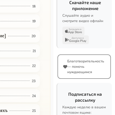
Скачайте наше
18
приложение
Слушайте аудио и
смотрите видео офлайн
19
Загрузите в
App Store
ие]
20
Доступно в
Google Play
21
Благотворительность
22
— помочь
нуждающимся
23
Подписаться на
24
рассылку
Каждую неделю в вашем
ляхъ
25
почтовом ящике: