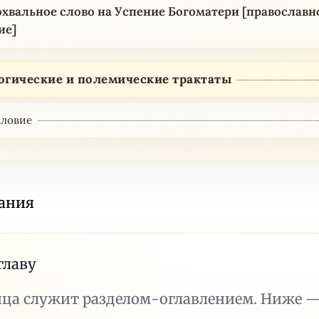
охвальное слово на Успение Богоматери [православн
ие]
огические и полемические трактаты
ловие
ания
главу
ица служит разделом-оглавлением. Ниже 