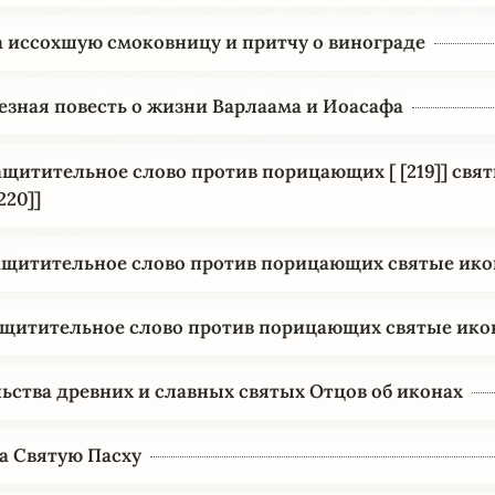
а иссохшую смоковницу и притчу о винограде
зная повесть о жизни Варлаама и Иоасафа
ащитительное слово против порицающих [ [219]] свя
220]]
ащитительное слово против порицающих святые ик
ащитительное слово против порицающих святые ик
ьства древних и славных святых Отцов об иконах
а Святую Пасху