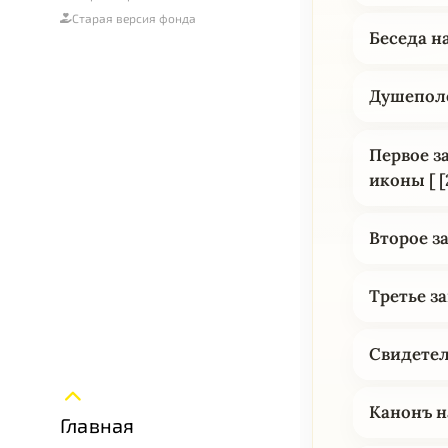
Старая версия фонда
Беседа н
Душеполе
Первое з
иконы [ [
Второе з
Третье з
Свидетел
Канонъ н
Главная