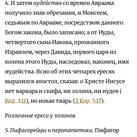
4. И затем
иудейство
со времен Авраама
получило знак обрезания, и Моисеем,
седьмым по Аврааме, посредством данного
Богом закона, было записано; а от Иуды,
четвертого сына Иакова, прозванного
Израилем, через Давида, первого царя из
колена этого Иуды, наследовал, наконец, имя
иудейства. Ясно об этих четырех ересях
выразился апостол, сказав: о Христе Иисусе
нет варвара и скифа, ни эллина, ни иудея (
Кол. 3:11
), но новая тварь (
2 Кор. 5:17
).
Различные ереси у эллинов.
5. Пифагорейцы и перипатетики.
Пифагор