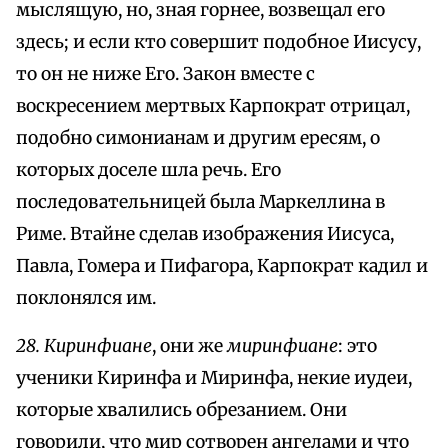
мыслящую, но, зная горнее, возвещал его
здесь; и если кто совершит подобное Иисусу,
то он не ниже Его. Закон вместе с
воскресением мертвых Карпократ отрицал,
подобно симонианам и другим ересям, о
которых доселе шла речь. Его
последовательницей была Маркеллина в
Риме. Втайне сделав изображения Иисуса,
Павла, Гомера и Пифагора, Карпократ кадил и
поклонялся им.
28. Киринфиане
, они же
миринфиане
: это
ученики Киринфа и Миринфа, некие иудеи,
которые хвалились обрезанием. Они
говорили, что мир сотворен ангелами и что