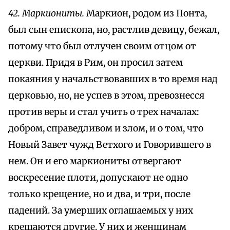
42. Маркиониты.
Маркион, родом из Понта,
был сын епископа, но, растлив девицу, бежал,
потому что был отлучен своим отцом от
церкви. Придя в Рим, он просил затем
покаяния у начальствовавших в то время над
церковью, но, не успев в этом, превознесся
против веры и стал учить о трех началах:
добром, справедливом и злом, и о том, что
Новый Завет чужд Ветхого и Говорившего в
нем. Он и его маркиониты отвергают
воскресение плоти, допускают не одно
только крещение, но и два, и три, после
падений. За умерших оглашаемых у них
крещаются другие. У них и женщинам