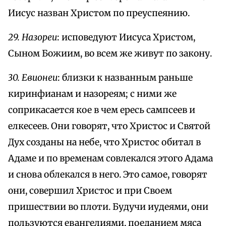
Иисус назван Христом по преуспеянию.
29. Назореи
: исповедуют Иисуса Христом,
Сыном Божиим, во всем же живут по закону.
30. Евионеи
: близки к названным раньше
киринфианам и назореям; с ними же
соприкасается кое в чем ересь сампсеев и
елкесеев. Они говорят, что Христос и Святой
Дух созданы на небе, что Христос обитал в
Адаме и по временам совлекался этого Адама
и снова облекался в него. Это самое, говорят
они, совершил Христос и при Своем
пришествии во плоти. Будучи иудеями, они
пользуются евангелиями, поеданием мяса