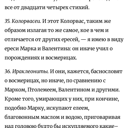
все от двадцати четырех стихий.
35. Колорвасеи.
И этот Колорвас, таким же
образом излагая то же самое, кое в чем и
отличается от других ересей, — я имею в виду
ереси Марка и Валентина: он иначе учил о
порождениях и восмерицах.
36. Ираклеониты.
И они, кажется, баснословят
о восмерицах, но иначе, по сравнению с
Марком, Птолемеем, Валентином и другими.
Кроме того, умирающих у них, при кончине,
подобно Марку, искупают елеем,
благовонным маслом и водою, приговаривая
над головою будто бы искупляемого какие–