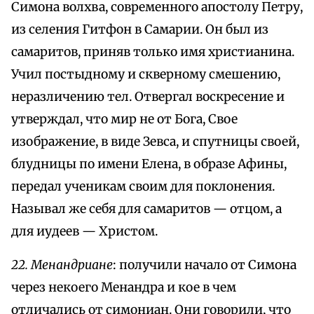
Симона волхва, современного апостолу Петру,
из селения Гитфон в Самарии. Он был из
самаритов, приняв только имя христианина.
Учил постыдному и скверному смешению,
неразличению тел. Отвергал воскресение и
утверждал, что мир не от Бога, Свое
изображение, в виде Зевса, и спутницы своей,
блудницы по имени Елена, в образе Афины,
передал ученикам своим для поклонения.
Называл же себя для самаритов — отцом, а
для иудеев — Христом.
22. Менандриане
: получили начало от Симона
через некоего Менандра и кое в чем
отличались от симониан. Они говорили, что