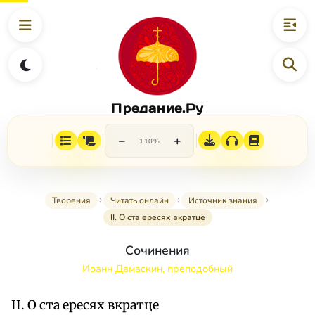
Предание.Ру
−
+
110%
Творения
Читать онлайн
Источник знания
II. О ста ересях вкратце
Сочинения
Иоанн Дамаскин, преподобный
II. О ста ересях вкратце