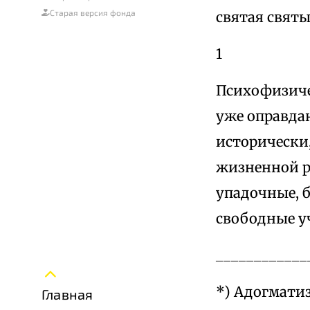
Старая версия фонда
святая святы
1
Психофизичес
уже оправдани
исторически
жизненной р
упадочные, б
свободные уч
____________
*) Адогмати
Главная