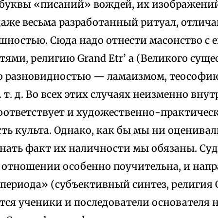
буквы «писаний» вождей, их изображений 
даже весьма разработанный ритуал, отлич
ностью. Сюда надо отнести масонство с е
ями, религию Grand Etr’ а (Великого сущес
го разновидностью — ламаизмом, теософи
 т. д. Во всех этих случаях неизменно вн
оответствует и художественно-практическ
ть культа. Однако, как бы мы ни оценивал
знать факт их наличности мы обязаны. Су
 отношении особенно поучительна, и напра
периода» (субъективный синтез, религия Gr
ся ученики и последователи основателя 