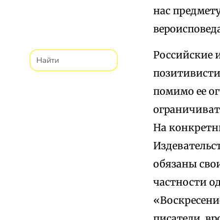
нас предмету
вероисповед
Российские 
позитивисти
помимо ее о
ограничиват
На конкретн
Издевательс
обязаны свои
частности о
«Воскресение
писатели, в