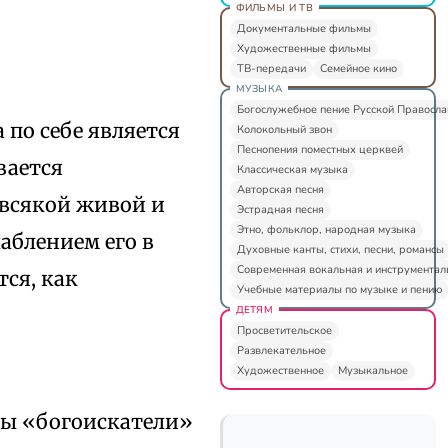
ФИЛЬМЫ И ТВ
Документальные фильмы
Художественные фильмы
ТВ-передачи
Семейное кино
МУЗЫКА
Богослужебное пение Русской Правосл
 по себе является
Колокольный звон
Песнопения поместных церквей
ывается
Классическая музыка
Авторская песня
 всякой живой и
Эстрадная песня
Этно, фольклор, народная музыка
аблением его в
Духовные канты, стихи, песни, романсы
Современная вокальная и инструментал
тся, как
Учебные материалы по музыке и пению
ДЕТЯМ
Просветительское
Развлекательное
Художественное
Музыкальное
ты «богоискатели»