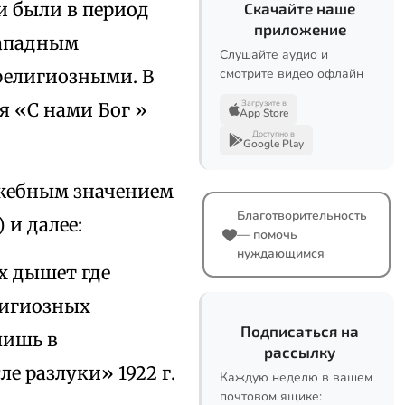
и были в период
Скачайте наше
приложение
западным
Слушайте аудио и
религиозными. В
смотрите видео офлайн
Загрузите в
я «С нами Бог »
App Store
Доступно в
Google Play
ужебным значением
Благотворительность
 и далее:
— помочь
нуждающимся
х дышет где
лигиозных
Подписаться на
лишь в
рассылку
ле разлуки» 1922 г.
Каждую неделю в вашем
почтовом ящике: