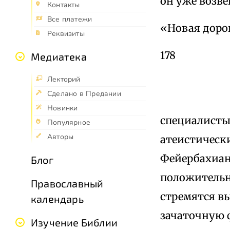
он уже возве
Контакты
Все платежи
«Новая дорог
Реквизиты
178
Медиатека
Лекторий
Сделано в Предании
Новинки
специалисты.
Популярное
Авторы
атеистическ
Фейербахиан
Блог
положительн
Православный
стремятся вы
календарь
зачаточную 
Изучение Библии