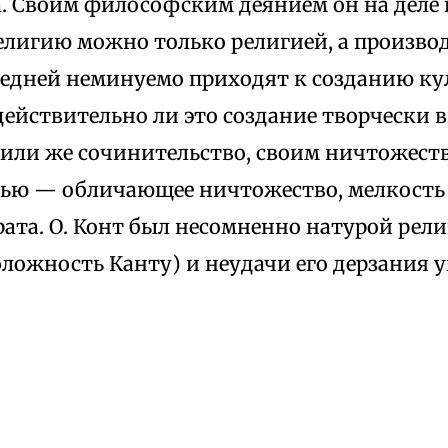
. Своим философским деянием он на деле п
лигию можно только религией, а производ
ледней неминуемо приходят к созданию кул
действительно ли это создание творчески
, или же сочинительство, своим ничтожест
тью — обличающее ничтожество, мелкость 
рата. О. Конт был несомненно натурой рел
оложность Канту) и неудачи его дерзания 