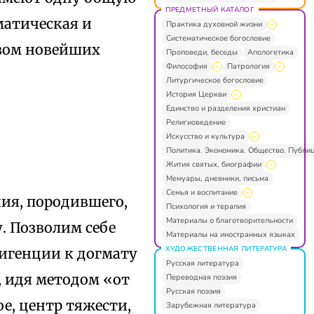
ПРЕДМЕТНЫЙ КАТАЛОГ
матическая и
Практика духовной жизни
Систематическое богословие
изом новейших
Проповеди, беседы
Апологетика
Философия
Патрология
Литургическое богословие
История Церкви
Единство и разделения христиан
Религиоведение
Искусство и культура
Политика. Экономика. Общество. Публи
Жития святых, биографии
Мемуары, дневники, письма
Семья и воспитание
ния, породившего,
Психология и терапия
Материалы о благотворительности
. Позволим себе
Материалы на иностранных языках
ХУДОЖЕСТВЕННАЯ ЛИТЕРАТУРА
игенции к догмату
Русская литература
, идя методом «от
Переводная поэзия
Русская поэзия
е, центр тяжести,
Зарубежная литература