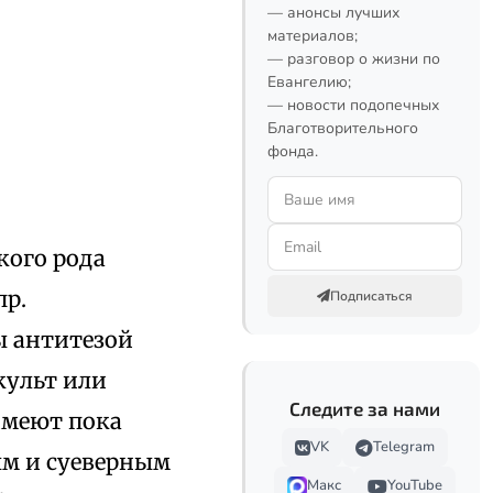
— анонсы лучших
материалов;
— разговор о жизни по
Евангелию;
— новости подопечных
Благотворительного
фонда.
кого рода
пр.
Подписаться
ы антитезой
культ или
Следите за нами
имеют пока
VK
Telegram
ым и суеверным
Макс
YouTube