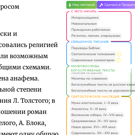
Наш лекторий
Сделано в Предан
просом
С ЧЕГО НАЧАТЬ
Интересующимся
Новоначальным
Приходским работникам
ски и
Регентам, певчим, клирошанам
СВЯЩЕННОЕ ПИСАНИЕ
совались религией
Переводы Библии
Святоотеческие толкования
тали возможным
Современные комментарии
общими схемами.
МОЛИТВОСЛОВЫ.
БОГОСЛУЖЕБНЫЕ ТЕКСТЫ
Молитвы по-русски
ена анафема.
Молитвы по-славянски
Богослужебные тексты на русском язык
льной степени
Богослужебные тексты на церковнослав
СВЯТООТЕЧЕСКОЕ НАСЛЕДИЕ
ия Л. Толстого; в
Мужи апостольские. I—II века
Апологеты. II—III века
тношении роман
Вселенские соборы. IV—VIII века
Средневековье. IX—XV века
лого, А. Блока,
Новое время. XVI—XIX века
 имеют одну общую
Современность. XX—XXI века