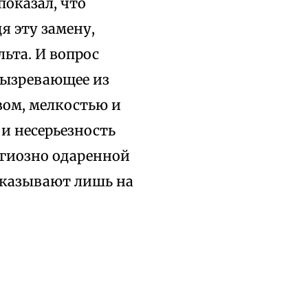
оказал, что
я эту замену,
ьта. И вопрос
 вызревающее из
вом, мелкостью и
и несерьезность
игиозно одаренной
указывают лишь на