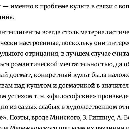
 — именно к проблеме культа в связи с во
ания.
интеллигенты всегда столь материалистиче
чески настроенные, поскольку они интере
гульного отрицания, в лучшем случае счи
ься романтической мечтательностью, да 
ый догмат, конкретный культ была налож
твам над культом и догматикой в значите
м успехом т. н. «философские» произведен
дно из самых слабых в художественном о
». Поэты, вроде Минского, 3. Гиппиус, А. Бе
роде Мережковского при всем их различии