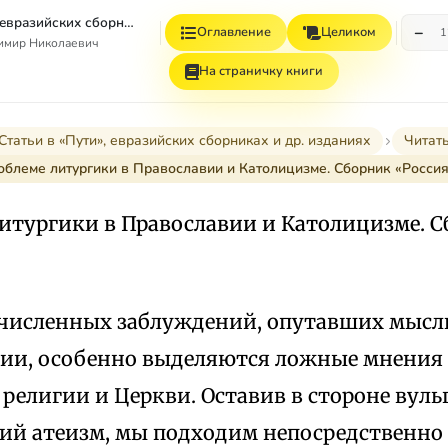
Статьи в «Пути», евразийских сборниках и др. изданиях
−
Оглавление
Целиком
1
имир Николаевич
На страничку книги
Статьи в «Пути», евразийских сборниках и др. изданиях
Читат
облеме литургики в Православии и Католицизме. Сборник «Россия
литургики в Православии и Католицизме. С
численных заблуждений, опутавших мысль
ии, особенно выделяются ложные мнения 
религии и Церкви. Оставив в стороне вуль
й атеизм, мы подходим непосредственно