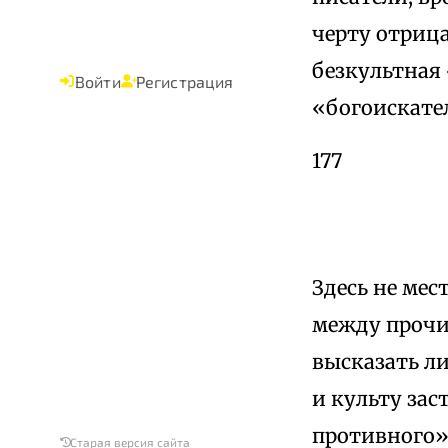
черту отрица
безкультная
Войти
Регистрация
«богоискате
177
Здесь не мес
между прочи
высказать л
и культу зас
противного»,
Старая версия сайта