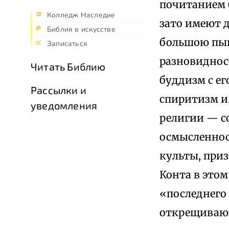
почитанием 
Колледж Наследие
зато имеют 
Библия в искусстве
большою пыш
Записаться
разновидност
Читать Библию
буддизм с е
Рассылки и
спиритизм и.
уведомления
религии — с
осмысленнос
культы, при
Конта в этом
«последнего 
открещивают