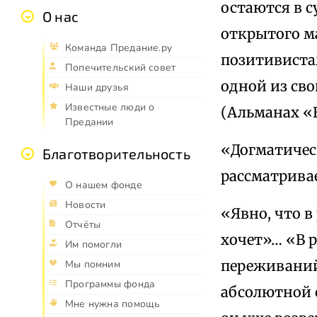
остаются в 
О нас
открытого м
Команда Предание.ру
позитивиста
Попечительский совет
одной из сво
Наши друзья
Известные люди о
(Альманах «Е
Предании
«Догматичес
Благотворительность
рассматривае
О нашем фонде
Новости
«Явно, что 
Отчёты
хочет»… «В 
Им помогли
переживаний
Мы помним
Программы фонда
абсолютной с
Мне нужна помощь