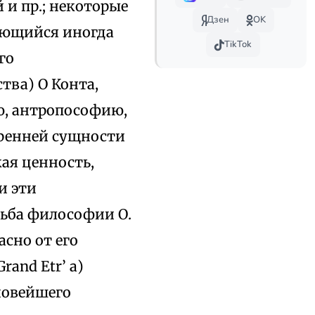
и пр.; некоторые
Дзен
OK
ающийся иногда
TikTok
го
тва) О Конта,
ю, антропософию,
утренней сущности
ая ценность,
и эти
дьба философии О.
сно от его
and Etr’ а)
новейшего