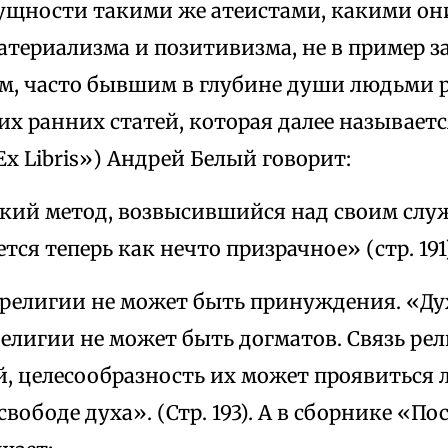
сущности такими же атеистами, какими он
атериализма и позитивизма, не в пример 
м, часто бывшим в глубине души людьми 
их ранних статей, которая далее называетс
х Libris») Андрей Белый говорит:
кий метод, возвысившийся над своим сл
тся теперь как нечто призрачное» (стр. 191)
в религии не может быть принуждения. «Ду
религии не может быть догматов. Связь ре
, целесообразность их может проявиться 
вободе духа». (Стр. 193). А в сборнике «Пос