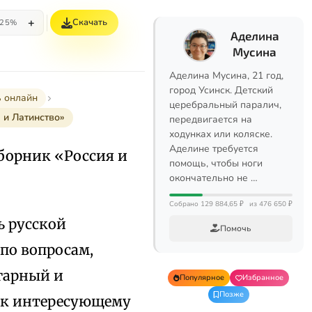
+
Скачать
25%
Аделина
Мусина
Аделина Мусина, 21 год,
город Усинск. Детский
ь онлайн
церебральный паралич,
 и Латинство»
передвигается на
ходунках или коляске.
Аделине требуется
борник «Россия и
помощь, чтобы ноги
окончательно не …
Собрано 129 884,65 ₽
из 476 650 ₽
 русской
Помочь
по вопросам,
гарный и
Популярное
Избранное
Позже
 к интересующему