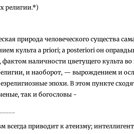
х религии.*)
кая природа человеческого существа сама
ем культа а priori; а posteriori он оправд
, фактом наличности цветущего культа во
елигии, и наоборот, — вырождением и осл
езрелигиозные эпохи. В этом пункте сходя
еные, так и богословы -
_____
зм всегда приводит к атеизму; интеллиген