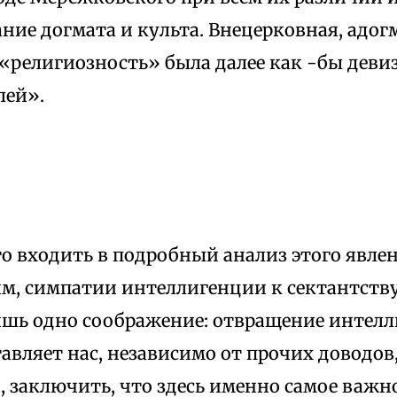
ние догмата и культа. Внецерковная, адог
 «религиозность» была далее как -бы дев
лей».
то входить в подробный анализ этого явле
м, симпатии интеллигенции к сектантству
ишь одно соображение: отвращение интелл
тавляет нас, независимо от прочих доводов
 заключить, что здесь именно самое важно