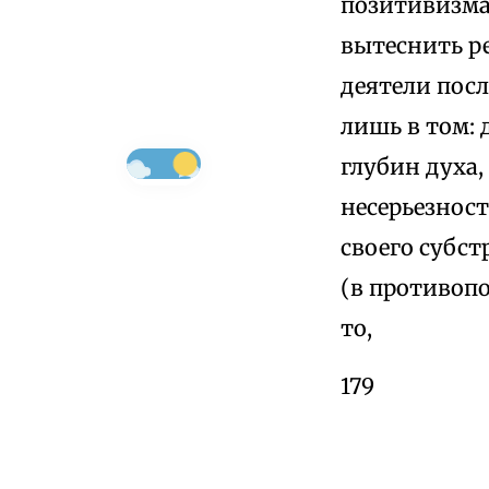
позитивизма
вытеснить ре
деятели пос
лишь в том: 
глубин духа
несерьезнос
своего субст
(в противоп
то,
179