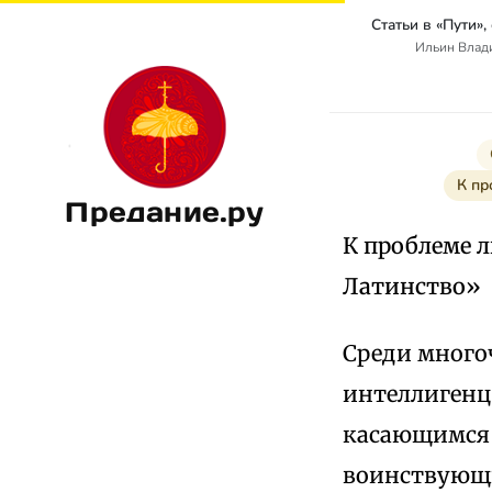
Ильин Влад
К пр
Предание.ру
К проблеме 
Латинство»
Среди много
интеллигенц
касающимся 
воинствующи