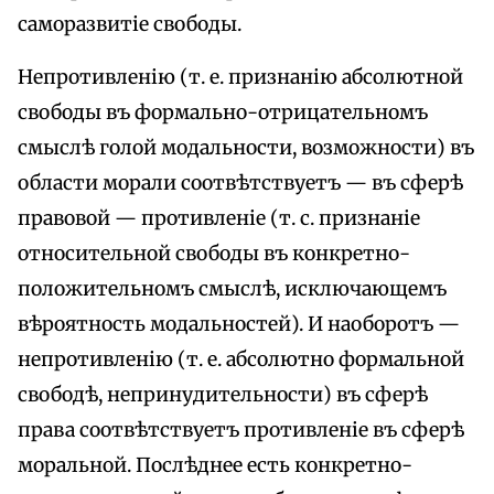
саморазвитіе свободы.
Непротивленію (т. е. признанію абсолютной
свободы въ формально-отрицательномъ
смыслѣ голой модальности, возможности) въ
области морали соотвѣтствуетъ — въ сферѣ
правовой — противленіе (т. с. признаніе
относительной свободы въ конкретно-
положительномъ смыслѣ, исключающемъ
вѣроятность модальностей). И наоборотъ —
непротивленію (т. е. абсолютно формальной
свободѣ, непринудительности) въ сферѣ
права соотвѣтствуетъ противленіе въ сферѣ
моральной. Послѣднее есть конкретно-