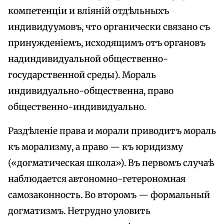
компетенціи и вліяній отдѣльныхъ
индивидуумовъ, что органически связано съ
принужденіемъ, исходящимъ отъ органовъ
надиндивидуальной общественно-
государственной среды). Мораль
индивидуально-общественна, право
общественно-индивидуально.
Раздѣленіе права и морали приводитъ мораль
къ морализму, а право — къ юридизму
(«догматическая школа»). Въ первомъ случаѣ
наблюдается автономно-гетерономная
самозаконность. Во второмъ — формальный
догматизмъ. Нетрудно уловить