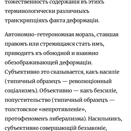
тожественность содержанія въ этихъ
терминологически различныхъ
транскрипціяхъ факта деформаціи.
Автономно-гетерономная мораль, ставшая
правомъ или стремящаяся стать имъ,
приводитъ къ обоюдной и взаимно
обезображивающей деформаціи.
Субъективно это сказывается, какъ насиліе
(типичный образецъ — революціонный
соціализмъ). Объективно — какъ безсиліе,
попустительство (типичный образецъ —
толстовское «непротивленіе»,
протофеноменъ либерализма). Насильникъ,
субъективно совершающій беззаконіе,