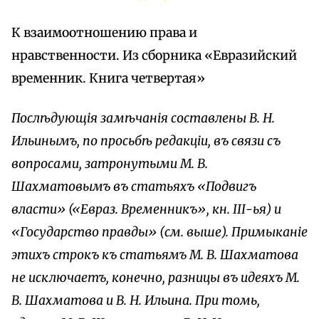
К взаимоотношению права и
нравственности. Из сборника «Евразийский
временник. Книга четвертая»
Послѣдующія замѣчанія составлены В. Н.
Ильинымъ, по просьбѣ редакціи, въ связи съ
вопросами, затронутыми М. В.
Шахматовымъ въ статьяхъ «Подвигъ
власти» («Евраз. Временникъ», кн. IIІ-ья) и
«Государство правды» (см. выше). Примыканіе
этихъ строкъ къ статьямъ М. В. Шахматова
не исключаетъ, конечно, разницы въ идеяхъ М.
В. Шахматова и В. Н. Ильина. При томь,