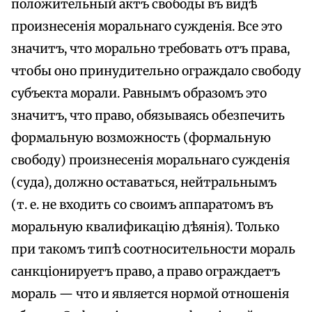
положительный актъ свободы въ видѣ
произнесенія моральнаго сужденія. Все это
значитъ, что морально требовать отъ права,
чтобы оно принудительно ограждало свободу
субъекта морали. Равнымъ образомъ это
значитъ, что право, обязываясь обезпечить
формальную возможность (формальную
свободу) произнесенія моральнаго сужденія
(суда), должно оставаться, нейтральнымъ
(т. е. не входить со своимъ аппаратомъ въ
моральную квалификацію дѣянія). Только
при такомъ типѣ соотносительности мораль
санкціонируетъ право, а право ограждаетъ
мораль — что и является нормой отношенія