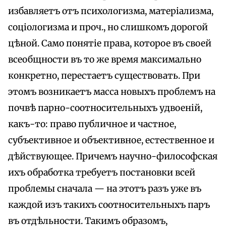
избавляетъ отъ психологизма, матеріализма,
соціологизма и проч., но слишкомъ дорогой
цѣной. Само понятіе права, которое въ своей
всеобщности въ то же время максимально
конкретно, перестаетъ существовать. При
этомъ возникаетъ масса новыхъ проблемъ на
почвѣ парно-соотносительныхъ удвоеній,
какъ-то: право публичное и частное,
субъективное и объективное, естественное и
дѣйствующее. Причемъ научно-философская
ихъ обработка требуетъ постановки всей
проблемы сначала — на этотъ разъ уже въ
каждой изъ такихъ соотносительныхъ паръ
въ отдѣльности. Такимъ образомъ,