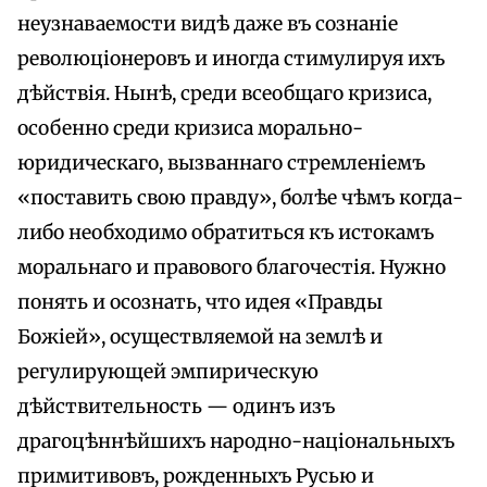
неузнаваемости видѣ даже въ сознаніе
революціонеровъ и иногда стимулируя ихъ
дѣйствія. Нынѣ, среди всеобщаго кризиса,
особенно среди кризиса морально-
юридическаго, вызваннаго стремленіемъ
«поставить свою правду», болѣе чѣмъ когда-
либо необходимо обратиться къ истокамъ
моральнаго и правового благочестія. Нужно
понять и осознать, что идея «Правды
Божіей», осуществляемой на землѣ и
регулирующей эмпирическую
дѣйствительность — одинъ изъ
драгоцѣннѣйшихъ народно-національныхъ
примитивовъ, рожденныхъ Русью и