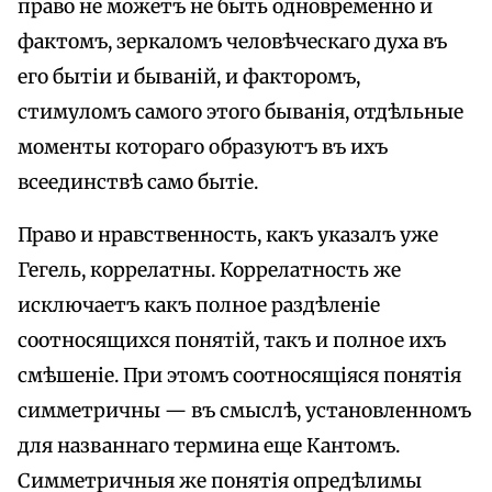
право не можетъ не быть одновременно и
фактомъ, зеркаломъ человѣческаго духа въ
его бытіи и бываній, и факторомъ,
стимуломъ самого этого быванія, отдѣльные
моменты котораго образуютъ въ ихъ
всеединствѣ само бытіе.
Право и нравственность, какъ указалъ уже
Гегель, коррелатны. Коррелатность же
исключаетъ какъ полное раздѣленіе
соотносящихся понятій, такъ и полное ихъ
смѣшеніе. При этомъ соотносящіяся понятія
симметричны — въ смыслѣ, установленномъ
для названнаго термина еще Кантомъ.
Симметричныя же понятія опредѣлимы