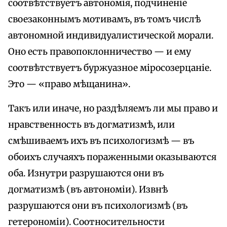
соотвѣтствуетъ автономія, подчиненіе
своезаконнымъ мотивамъ, въ томъ числѣ
автономной индивидуалистической морали.
Оно есть правопоклонничество — и ему
соотвѣтствуетъ буржуазное міросозерцаніе.
Это — «право мѣщанина».
Такъ или иначе, но раздѣляемъ ли мы право и
нравственность въ догматизмѣ, или
смѣшиваемъ ихъ въ психологизмѣ — въ
обоихъ случаяхъ пораженными оказываются
оба. Изнутри разрушаются они въ
догматизмѣ (въ автономіи). Извнѣ
разрушаются они въ психологизмѣ (въ
гетерономіи). Соотносительности