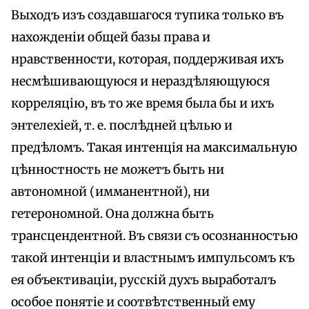
Выходъ изъ создавшагося тупика только въ
нахожденіи общей базы права и
нравственности, которая, поддерживая ихъ
несмѣшивающуюся и нераздѣляющуюся
корреляцію, въ то же время была бы и ихъ
энтелехіей, т. е. послѣдней цѣлью и
предѣломъ. Такая интенція на максимальную
цѣнностность не можетъ быть ни
автономной (имманентной), ни
гетерономной. Она должна быть
трансцендентной. Въ связи съ осознанностью
такой интенціи и властнымъ импульсомъ къ
ея объективаціи, русскій духъ выработалъ
особое понятіе и соотвѣтственный ему