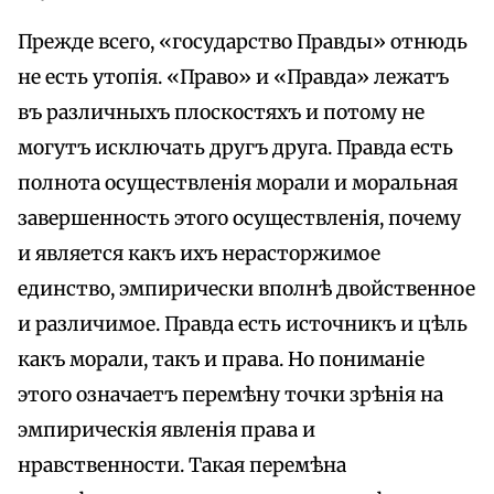
Прежде всего, «государство Правды» отнюдь
не есть утопія. «Право» и «Правда» лежатъ
въ различныхъ плоскостяхъ и потому не
могутъ исключать другъ друга. Правда есть
полнота осуществленія морали и моральная
завершенность этого осуществленія, почему
и является какъ ихъ нерасторжимое
единство, эмпирически вполнѣ двойственное
и различимое. Правда есть источникъ и цѣль
какъ морали, такъ и права. Но пониманіе
этого означаетъ перемѣну точки зрѣнія на
эмпирическія явленія права и
нравственности. Такая перемѣна