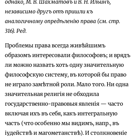
однако, М. В. Шахматовъ и В. Н. Ильинъ,
независимо другъ отъ пришли къ
аналогичному опредѣленію права (см. стр.
316). Ред.
Проблемы права всегда живѣйшимъ
образомъ интересовали философовъ; и врядъ
ли можно назвать хоть одну значительную
философскую систему, въ которой бы право
не играло замѣтной роли. Мало того. Ни одна
значительная религія не обходила
государственно-правовыя явленія — часто
включая ихъ въ себя, какъ интегральную
часть (что особенно мы видимъ, напр., въ
іудействѣ и магометанствѣ). И столкновеніе