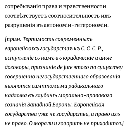
сопребыванія права и нравственности
соотвѣтствуетъ соотносительность ихъ
разрушенія въ автономіи-гетерономіи.
[прим. Терпимость современныхъ
европейскихъ государствъ къ С. С. С. Р.,
вступленіе сь нимъ въ юридическіе и иные
договоры, признаніе de jure этого по существу
совершенно негосударственнаго образованія
являются симптомами радикальнаго
надлома въ глубинѣ морально-правового
сознанія Западной Европы. Европейскія
государства уже не государства, и право ихъ
не право. О морали и говорить не приходится.]