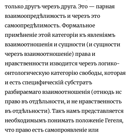
только другъ черезъ друга. Это — парная
взаимоопредѣлимость и черезъ это
самоопредѣлимость. Формальное
примѣненіе этой категоріи къ явленіямъ
взаимоотношенія и сущности (и сущности
черезъ взаимоотношеніе) права и
нравственности изводится черезъ логико-
онтологическую категорію свободы, которая
и есть специфическій субстратъ
разбираемаго взаимоотношенія (отнюдь нс
право въ отдѣльности, и не нравственность
въ отдѣльности). Такъ намъ представляется
необходимымъ понимать положеніе Гегеля,
что право есть самопроявленіе или