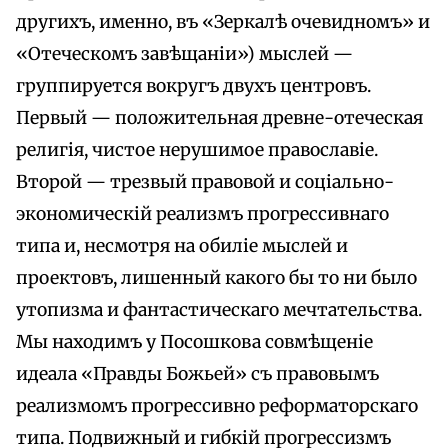
другихъ, именно, въ «Зеркалѣ очевидномъ» и
«Отеческомъ завѣщаніи») мыслей —
группируется вокругъ двухъ центровъ.
Первый — положительная древне-отеческая
религія, чистое нерушимое православіе.
Второй — трезвый правовой и соціально-
экономическій реализмъ прогрессивнаго
типа и, несмотря на обиліе мыслей и
проектовъ, лишенный какого бы то ни было
утопизма и фантастическаго мечтательства.
Мы находимъ у Посошкова совмѣщеніе
идеала «Правды Божьей» съ правовымъ
реализмомъ прогрессивно реформаторскаго
типа. Подвижный и гибкій прогрессизмъ