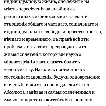
индивидуальную жизнь, оно лежитъ на
мѣстѣ пересѣченія важнѣйшихъ
религіозныхъ и философскихъ заданій:
отношенія общаго и частнаго, соціальнаго и
индивидуальнаго, свободы и нравственности,
вѣчнаго и временнаго. Въ правѣ всѣ эти
проблемы изъ схемъ превращаются въ
живыя сплетенія, которыми наука о
міровоззрѣніи такъ сказать болитъ
человѣчеству. Находись постоянно въ
состояніи становленія, будучи одновременно
и очень близкимъ и очень далекимъ отъ
Абсолюта, задѣвая и самыя отвлеченныя и
самыя конкретныя житейскія отношенія,