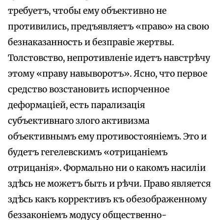
требуетъ, чтобы ему объективно не
противились, предъявляетъ «право» на свою
безнаказанность и безправіе жертвы.
Толстовство, непротивленіе идетъ навстрѣчу
этому «праву навыворотъ». Ясно, что первое
средство возстановить испорченное
деформаціей, есть парализація
субъективнаго злого активизма
объективнымъ ему противостояніемъ. Это и
будетъ гегелевскимъ «отрицаніемъ
отрицанія». Формально ни о какомъ насиліи
здѣсь не можетъ быть и рѣчи. Право является
здѣсь какъ коррективъ къ обезображенному
беззаконіемъ модусу общественно-