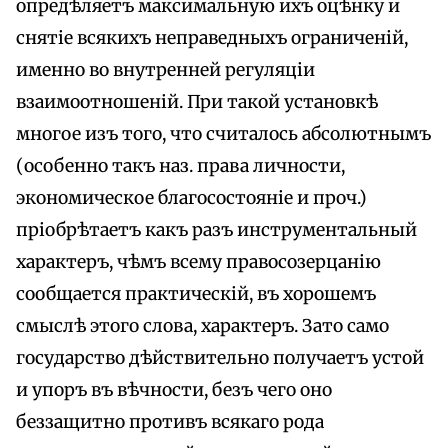
опредѣляетъ максимальную ихъ оцѣнку и
снятіе всякихъ неправедныхъ ограниченій,
именно во внутренней регуляціи
взаимоотношеній. При такой установкѣ
многое изъ того, что считалось абсолютнымъ
(особенно такъ наз. права личности,
экономическое благосостояніе и проч.)
пріобрѣтаетъ какъ разъ инструментальный
характеръ, чѣмъ всему правосозерцанію
сообщается практическій, въ хорошемъ
смыслѣ этого слова, характеръ. Зато само
государство дѣйствительно получаетъ устой
и упоръ въ вѣчности, безъ чего оно
беззащитно противъ всякаго рода