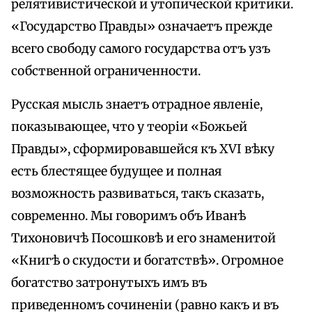
релятивистической и утопической критики.
«Государство Правды» означаетъ прежде
всего свободу самого государства отъ узъ
собственной ограниченности.
Русская мысль знаетъ отрадное явленіе,
показывающее, что у теоріи «Божьей
Правды», сформировавшейся къ XVI вѣку
есть блестящее будущее и полная
возможность развиваться, такъ сказать,
современно. Мы говоримъ объ Иванѣ
Тихоновичѣ Посошковѣ и его знаменитой
«Книгѣ о скудости и богатствѣ». Огромное
богатство затронутыхъ имъ въ
приведенномъ сочиненіи (равно какъ и въ