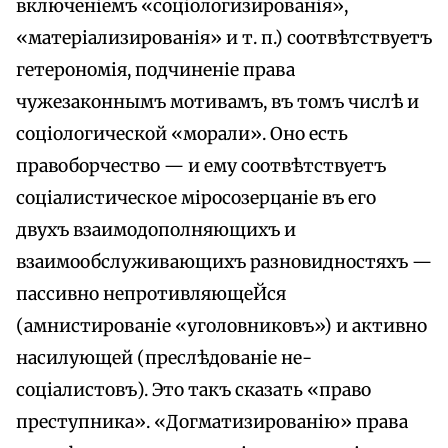
включеніемъ «соціологизированія»,
«матеріализированія» и т. п.) соотвѣтствуетъ
гетерономія, подчиненіе права
чужезаконнымъ мотивамъ, въ томъ числѣ и
соціологической «морали». Оно есть
правоборчество — и ему соотвѣтствуетъ
соціалистическое міросозерцаніе въ его
двухъ взаимодополняющихъ и
взаимообслуживающихъ разновидностяхъ —
пассивно непротивляющеЙся
(амнистированіе «уголовниковъ») и активно
насилующей (преслѣдованіе не-
соціалистовъ). Это такъ сказать «право
преступника». «Догматизированію» права