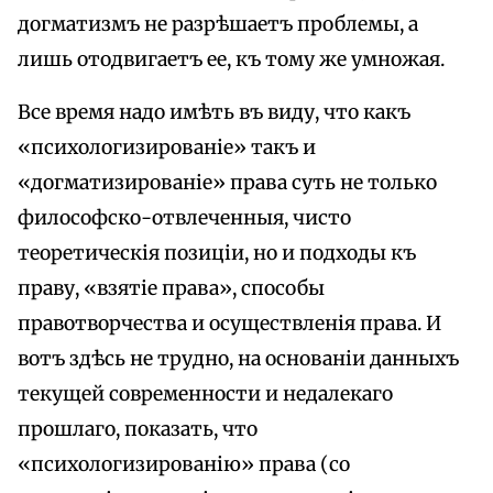
догматизмъ не разрѣшаетъ проблемы, а
лишь отодвигаетъ ее, къ тому же умножая.
Все время надо имѣть въ виду, что какъ
«психологизированіе» такъ и
«догматизированіе» права суть не только
философско-отвлеченныя, чисто
теоретическія позиціи, но и подходы къ
праву, «взятіе права», способы
правотворчества и осуществленія права. И
вотъ здѣсь не трудно, на основаніи данныхъ
текущей современности и недалекаго
прошлаго, показать, что
«психологизированію» права (со