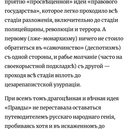
пріятію «просвѣщенной» идеи «правового
государства», которое легко проходило всѣ
стадіи разложенія, включительно до стадіи
полицейщины, революціи и террора. А
первому (лже-монархизму) ничего не стоило
обратиться въ «самочинство» (деспотизмъ)
съ одной стороны, и рабье молчаніе (часто на
своекорыстной подкладкѣ) съ другой —
проходя всѣ стадіи вплоть до
цезарепапистской узурпаціи.
При всемъ томъ драгоцѣнная и вѣчная идея
«Правды» не переставала оставаться
путеводителемъ русскаго народнаго генія,
пробиваясь хотя и въ искаженномъ до