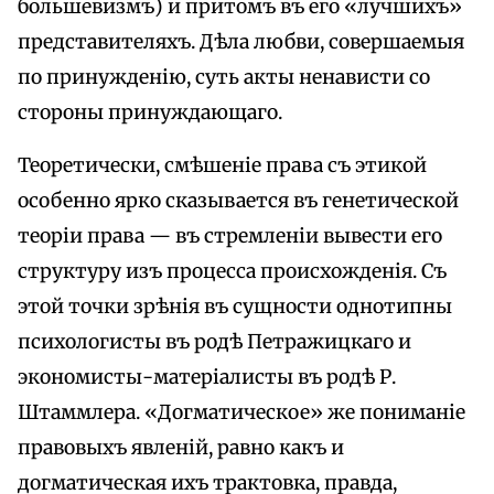
большевизмъ) и притомъ въ его «лучшихъ»
представителяхъ. Дѣла любви, совершаемыя
по принужденію, суть акты ненависти со
стороны принуждающаго.
Теоретически, смѣшеніе права съ этикой
особенно ярко сказывается въ генетической
теоріи права — въ стремленіи вывести его
структуру изъ процесса происхожденія. Съ
этой точки зрѣнія въ сущности однотипны
психологисты въ родѣ Петражицкаго и
экономисты-матеріалисты въ родѣ Р.
Штаммлера. «Догматическое» же пониманіе
правовыхъ явленій, равно какъ и
догматическая ихъ трактовка, правда,