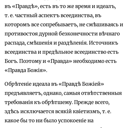
въ «Правдѣ», есть въ то же время и идеалъ,
т. е. частный аспектъ всеединства, въ
которомъ все сопребываетъ, не смѣшиваясь и
противостоя дурной безконечности вѣчнаго
распада, смѣшенія и раздѣленія. Источникъ
всеединства и предѣльное всеединство есть
Богъ. Поэтому и «Правда» необходимо есть
«Правда Божія».
Обрѣтеніе идеала въ «Правдѣ Божіей»
предъявляетъ, однако, самыя отвѣтственныя
требованія къ обрѣтшему. Прежде всего,
здѣсь исключается всякій квіетизмъ, т. е.
какое бы то ни было успокоеніе на