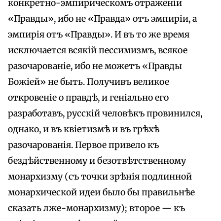
конкретно-эмпирическомъ отраженіи
«Правды», ибо не «Правда» отъ эмпиріи, а
эмпирія отъ «Правды». И въ то же время
исключается всякій пессимизмъ, всякое
разочарованіе, ибо не можетъ «Правды
Божіей» не быть. Получивъ великое
откровеніе о правдѣ, и геніально его
разработавъ, русскій человѣкъ провинился,
однако, и въ квіетизмѣ и въ грѣхѣ
разочарованія. Первое привело къ
бездѣйственному и безотвѣтственному
монархизму (съ точки зрѣнія подлинной
монархической идеи было бы правильнѣе
сказать лже-монархизму); второе — къ