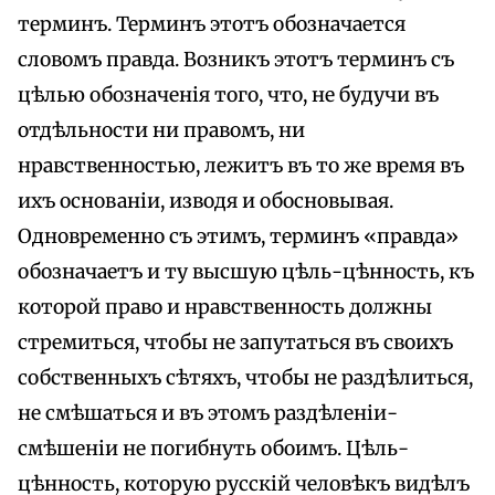
терминъ. Терминъ этотъ обозначается
словомъ правда. Возникъ этотъ терминъ съ
цѣлью обозначенія того, что, не будучи въ
отдѣльности ни правомъ, ни
нравственностью, лежитъ въ то же время въ
ихъ основаніи, изводя и обосновывая.
Одновременно съ этимъ, терминъ «правда»
обозначаетъ и ту высшую цѣль-цѣнность, къ
которой право и нравственность должны
стремиться, чтобы не запутаться въ своихъ
собственныхъ сѣтяхъ, чтобы не раздѣлиться,
не смѣшаться и въ этомъ раздѣленіи-
смѣшеніи не погибнуть обоимъ. Цѣль-
цѣнность, которую русскій человѣкъ видѣлъ