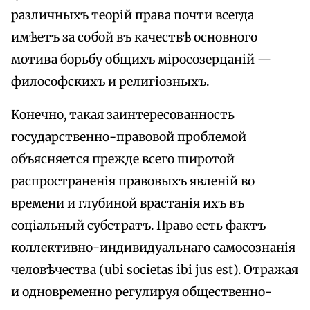
различныхъ теорій права почти всегда
имѣетъ за собой въ качествѣ основного
мотива борьбу общихъ міросозерцаній —
философскихъ и религіозныхъ.
Конечно, такая заинтересованность
государственно-правовой проблемой
объясняется прежде всего широтой
распространенія правовыхъ явленій во
времени и глубиной врастанія ихъ въ
соціальный субстратъ. Право есть фактъ
коллективно-индивидуальнаго самосознанія
человѣчества (ubi societas ibi jus est). Отражая
и одновременно регулируя общественно-