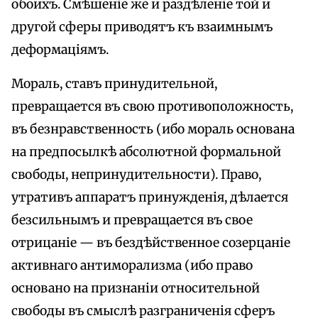
обоихъ. Смѣшеніе же и раздѣленіе той и
другой сферы приводятъ къ взаимнымъ
деформаціямъ.
Мораль, ставъ принудительной,
превращается въ свою противоположность,
въ безнравственность (ибо мораль основана
на предпосылкѣ абсолютной формальной
свободы, непринудительности). Право,
утративъ аппаратъ принужденія, дѣлается
безсильнымъ и превращается въ свое
отрицаніе — въ бездѣйственное созерцаніе
активнаго антиморализма (ибо право
основано на признаніи относительной
свободы въ смыслѣ разграниченія сферъ