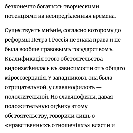
безконечно богатыхъ творческими
потенціями на неопредѣленныя времена.
Существуетъ мнѣніе, согласно которому до
реформы Петра 1 Россія не знала права и не
была вообще правовымъ государствомъ.
Квалификація этого обстоятельства
видоизмѣнялась въ зависимости отъ общаго
міросозерцанія. У западниковъ она была
отрицательной, у славянофиловъ —
положительной. Но славянофилы, давая
положительную оцѣнку этому
обстоятельству, говорили лишь о
«нравственныхъ отношеніяхъ» власти и