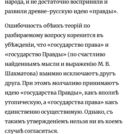
народа, и не достаточно восприняли и
развили древне-русскую идею «правды».
Ошибочность обѣихъ теорій по
разбираемому вопросу коренится въ
убѣжденіи, что «государство права» и
«государство Правды» (по счастливо
найденнымъ мысли и выраженію М. В.
Шахматова) взаимно исключаютъ другъ
друга. При этомъ молчаливо принимаютъ
идею «государства Правды», какъ вполнѣ
утопическую, а «государства права» какъ
единственно осуществимую. Однако, съ
такимъ утвержденіемъ нельзя ни въ коемъ
случаѣ согласиться.