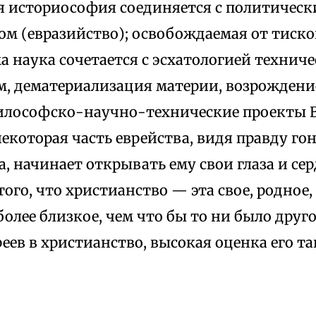
я историософия соединяется с политичес
м (евразийство); освобождаемая от тиско
 наука сочетается с эсхатологией техниче
м, дематериализация материи, возрождение
илософско-научно-технические проекты 
екоторая часть еврейства, видя правду го
, начинает открывать ему свои глаза и се
го, что христианство — эта свое, родное, 
олее близкое, чем что бы то ни было друг
еев в христианство, высокая оценка его 