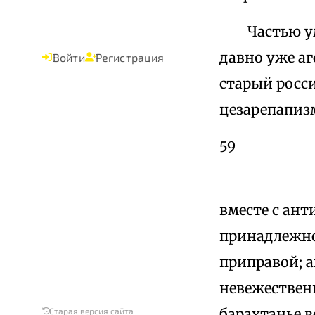
Частью умер
давно уже а
Войти
Регистрация
старый росс
цезарепапиз
59
вместе с ан
принадлежно
приправой; 
невежествен
барахтанье 
Старая версия сайта