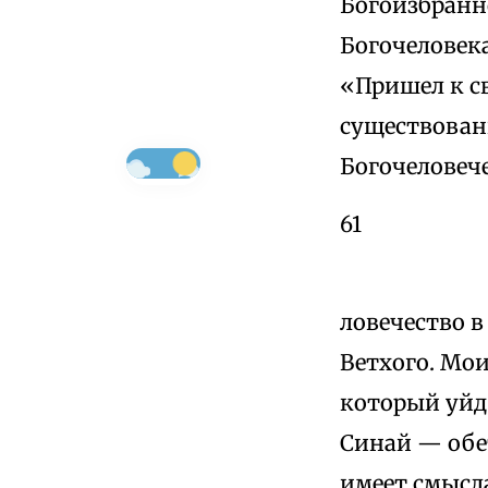
Богоизбранно
Богочеловек
«Пришел к св
существован
Богочеловече
61
ловечество в
Ветхого. Мои
который уйдя
Синай — обет
имеет смысл