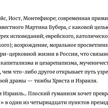
Вейс, Иост, Монтефиоре; современная прим
вестного Мартина Бубера, с каковой цель
рех исповеданий; еврейского, католическо
кого); возрождение, моральное просветлен
ри-церковной жизни в России, что связан
капитализма и цезарепапизма, мученичеств
е, чем что-либо другое открывает путь уз
вой драмы — тяжбы Христа и Израиля.
зраиль... Плоский гуманизм хочет превр
 в один из четырнадцати пунктов президе