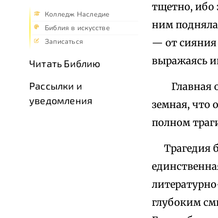
тщетно, ибо 
Колледж Наследие
ним поднялас
Библия в искусстве
— от сияния
Записаться
выражаясь и
Читать Библию
Рассылки и
Главная осо
уведомления
земная, что 
полном траг
Трагедия бо
единственн
литературно
глубоким см