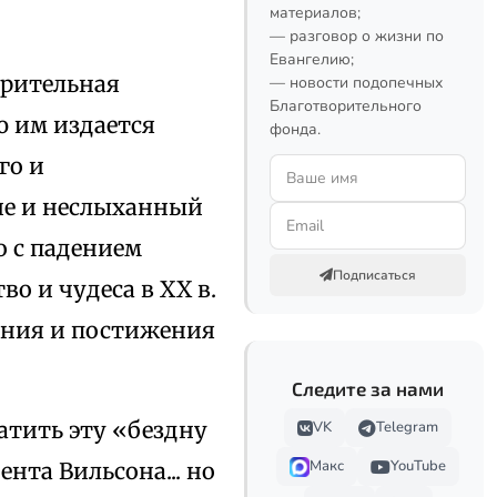
материалов;
— разговор о жизни по
Евангелию;
ирительная
— новости подопечных
Благотворительного
ю им издается
фонда.
го и
ие и неслыханный
о с падением
Подписаться
о и чудеса в XX в.
рения и постижения
Следите за нами
атить эту «бездну
VK
Telegram
Макс
YouTube
нта Вильсона... но