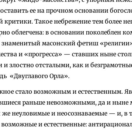
поставить ее на прочном основании богосл
 критики. Такое небрежение тем более не
ерно облегчена: в основании поколеблен 
 знаменитый масонский фетиш «религии
ества и «прогресса» — ставших ныне стол
и злостно отсталыми, как и безграмотные
дь «Двуглавого Орла».
 стало возможным и естественным. Яви
вшиеся раньше невозможными, да и ныне 
 же неуловимые и неосознаваемые — и, в т
 возможные и естественные: антирациона