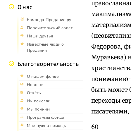
православна
О нас
макимализмо
Команда Предание.ру
материализма
Попечительский совет
(неовитализ
Наши друзья
Известные люди о
Федорова, ф
Предании
Муравьева) н
Благотворительность
христианства
О нашем фонде
пониманию то
Новости
быть может б
Отчёты
переходы евр
Им помогли
Мы помним
писателями,
Программы фонда
Мне нужна помощь
60