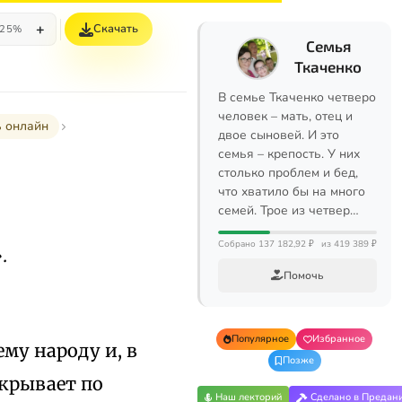
+
Скачать
25%
Семья
Ткаченко
В семье Ткаченко четверо
человек – мать, отец и
ь онлайн
двое сыновей. И это
семья – крепость. У них
столько проблем и бед,
что хватило бы на много
семей. Трое из четвер…
Собрано 137 182,92 ₽
из 419 389 ₽
.
Помочь
Популярное
Избранное
му народу и, в
Позже
скрывает по
Наш лекторий
Сделано в Предан