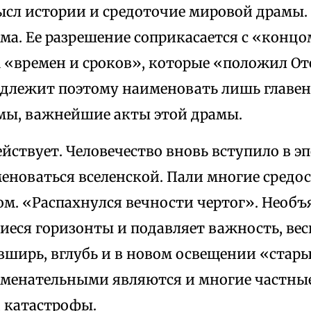
ысл истории и средоточие мировой драмы. 
ма. Ее разрешение соприкасается с «концо
 «времен и сроков», которые «положил Оте
 Надлежит поэтому наименовать лишь главе
мы, важнейшие акты этой драмы.
ствует. Человечество вновь вступило в эп
еноваться вселенской. Пали многие средо
ом. «Распахнулся вечности чертог». Необ
еся горизонты и подавляет важность, вес
вширь, вглубь и в новом освещении «стар
аменательными являются и многие частны
 катастрофы.