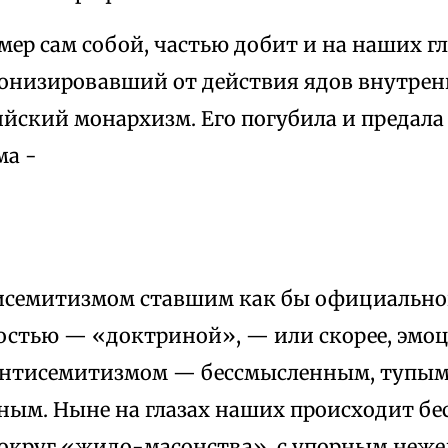
 сам собой, частью добит и на наших гла
гонизировавший от действия ядов внутрен
ийский монархизм. Его погубила и предала
ма -
тисемитизмом ставшим как бы официально
стью — «доктриной», — или скорее, эмо
антисемитизмом — бессмысленным, тупым
ным. Ныне на глазах наших происходит б
вокруг «жидо-масонства», с упорным неж