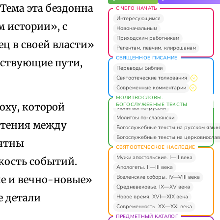
Тема эта бездонна
С ЧЕГО НАЧАТЬ
Интересующимся
м истории», с
Новоначальным
Приходским работникам
ц в своей власти»
Регентам, певчим, клирошанам
СВЯЩЕННОЕ ПИСАНИЕ
нствующие пути,
Переводы Библии
Святоотеческие толкования
Современные комментарии
МОЛИТВОСЛОВЫ.
оху, которой
БОГОСЛУЖЕБНЫЕ ТЕКСТЫ
Молитвы по-русски
Молитвы по-славянски
стения между
Богослужебные тексты на русском язык
Богослужебные тексты на церковнослав
ъятны
СВЯТООТЕЧЕСКОЕ НАСЛЕДИЕ
Мужи апостольские. I—II века
кость событий.
Апологеты. II—III века
Вселенские соборы. IV—VIII века
ые и вечно-новые»
Средневековье. IX—XV века
е детали
Новое время. XVI—XIX века
Современность. XX—XXI века
ПРЕДМЕТНЫЙ КАТАЛОГ