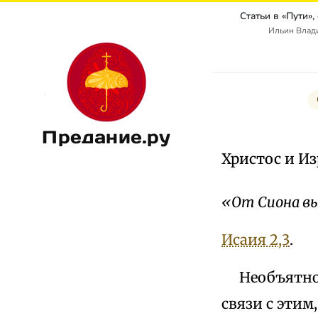
Ильин Влад
Предание.ру
Христос и Из
«От Сиона вы
Исаия 2,3
.
Необъятност
связи с этим