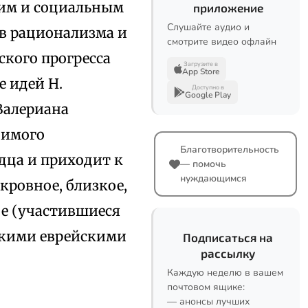
ким и социальным
приложение
Слушайте аудио и
в рационализма и
смотрите видео офлайн
ского прогресса
Загрузите в
App Store
 идей Н.
Доступно в
Google Play
Валериана
нимого
Благотворительность
рдца и приходит к
— помочь
нуждающимся
кровное, близкое,
ое (участившиеся
такими еврейскими
Подписаться на
рассылку
Каждую неделю в вашем
почтовом ящике:
— анонсы лучших