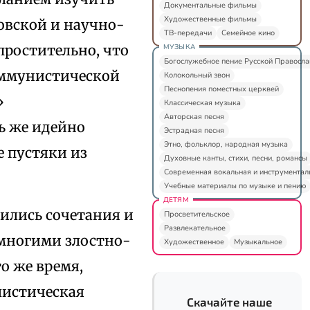
Документальные фильмы
Художественные фильмы
овской и научно-
ТВ-передачи
Семейное кино
простительно, что
МУЗЫКА
Богослужебное пение Русской Правосл
коммунистической
Колокольный звон
Песнопения поместных церквей
»
Классическая музыка
Авторская песня
ь же идейно
Эстрадная песня
Этно, фольклор, народная музыка
 пустяки из
Духовные канты, стихи, песни, романсы
Современная вокальная и инструментал
Учебные материалы по музыке и пению
ДЕТЯМ
лись сочетания и
Просветительское
Развлекательное
многими злостно-
Художественное
Музыкальное
о же время,
листическая
Скачайте наше