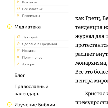
Контакты
Все платежи
Реквизиты
как Гретц, 
Медиатека
тенденция из
журнал для т
Лекторий
Сделано в Предании
протестантс
Новинки
расцвет внут
Популярное
монархизма, 
Авторы
Все это боле
Блог
центра миро
Православный
Христос и И
календарь
премудрости»
Изучение Библии