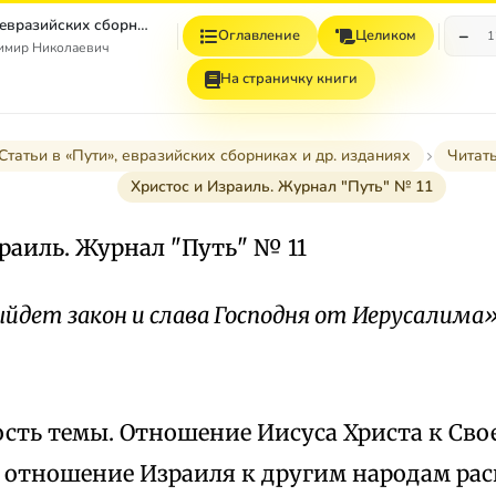
Статьи в «Пути», евразийских сборниках и др. изданиях
−
Оглавление
Целиком
1
имир Николаевич
На страничку книги
Статьи в «Пути», евразийских сборниках и др. изданиях
Читат
Христос и Израиль. Журнал "Путь" № 11
раиль. Журнал "Путь" № 11
йдет закон и слава Господня от Иерусалима»
ь темы. Отношение Иисуса Христа к Свое
, отношение Израиля к другим народам ра