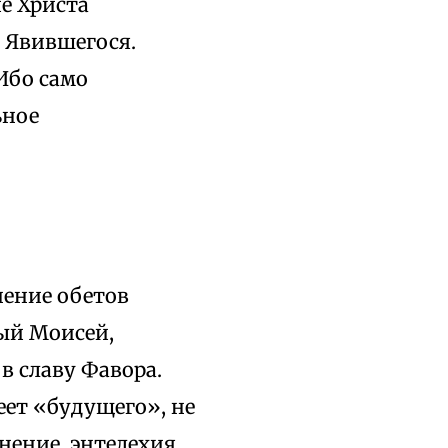
е Христа
 Явившегося.
 Ибо само
ьное
нение обетов
мый Моисей,
в славу Фавора.
еет «будущего», не
нение, энтелехия