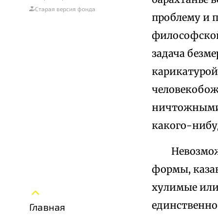
Старая версия фонда
проблему и 
философской
задача безм
карикатурой
человекобож
ничтожными 
какого-нибу
Невозможное
формы, каза
хулимые или
единственно
Главная