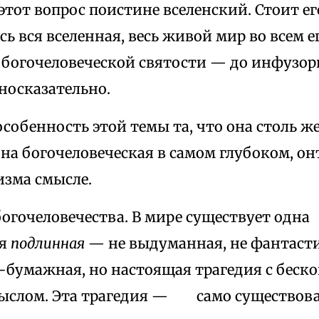
этот вопрос поистине вселенский. Стоит ег
ь вся вселенная, весь живой мир во всем 
 богочеловеческой святости — до инфузор
носказательно.
бенность этой темы та, что она столь же 
она богочеловеческая в самом глубоком, о
изма смысле.
гочеловечества. В мире существует одна
ая
подлинная
— не выдуманная, не фантасти
-бумажная, но настоящая трагедия с беск
ыслом. Эта трагедия — само существов