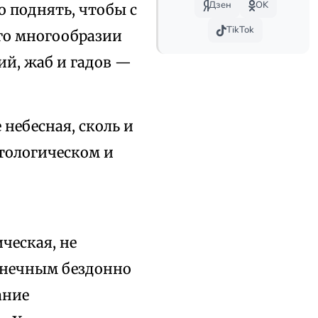
Дзен
OK
о поднять, чтобы с
TikTok
его многообразии
ий, жаб и гадов —
небесная, сколь и
нтологическом и
ческая, не
онечным бездонно
ание