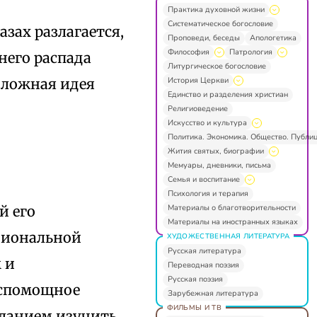
Практика духовной жизни
Систематическое богословие
зах разлагается,
Проповеди, беседы
Апологетика
Философия
Патрология
него распада
Литургическое богословие
История Церкви
 ложная идея
Единство и разделения христиан
Религиоведение
Искусство и культура
Политика. Экономика. Общество. Публи
Жития святых, биографии
Мемуары, дневники, письма
Семья и воспитание
Психология и терапия
Материалы о благотворительности
й его
Материалы на иностранных языках
циональной
ХУДОЖЕСТВЕННАЯ ЛИТЕРАТУРА
Русская литература
 и
Переводная поэзия
Русская поэзия
еспомощное
Зарубежная литература
ФИЛЬМЫ И ТВ
еланием изучить