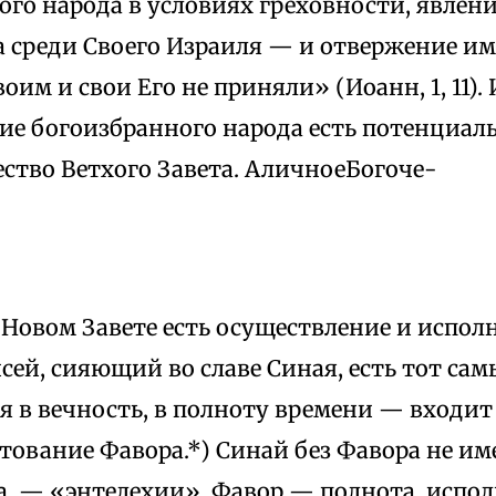
го народа в условиях греховности, явлени
а среди Своего Израиля — и отвержение им
оим и свои Его не приняли» (Иоанн, 1, 11).
ие богоизбранного народа есть потенциал
ство Ветхого Завета. АличноеБогоче-
 Новом Завете есть осуществление и испол
сей, сияющий во славе Синая, есть тот са
 в вечность, в полноту времени — входит 
ование Фавора.*) Синай без Фавора не им
а, — «энтелехии». Фавор — полнота, испол