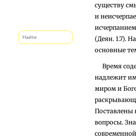
существу см
и неисчерпае
исчерпанием
(Деян. 1.7).
основные те
Время содей
надлежит им
миром и Бог
раскрывающи
Поставлены 
вопросы. Зн
современной