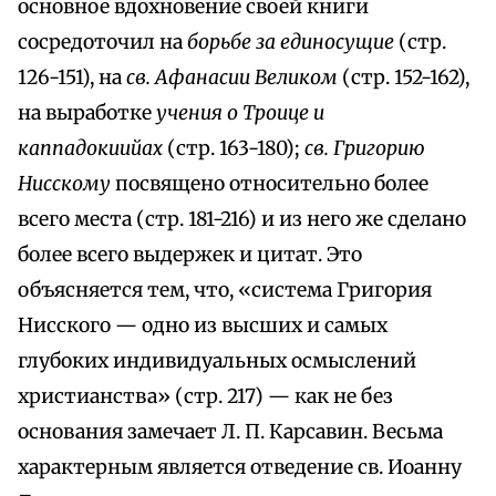
основное вдохновение своей книги
сосредоточил на
борьбе за единосущие
(стр.
126-151), на
св. Афанасии Великом
(стр. 152-162),
на выработке
учения о Троице и
каппадокиийах
(стр. 163-180);
св. Григорию
Нисскому
посвящено относительно более
всего места (стр. 181-216) и из него же сделано
более всего выдержек и цитат. Это
объясняется тем, что, «система Григория
Нисского — одно из высших и самых
глубоких индивидуальных осмыслений
христианства» (стр. 217) — как не без
основания замечает Л. П. Карсавин. Весьма
характерным является отведение св. Иоанну