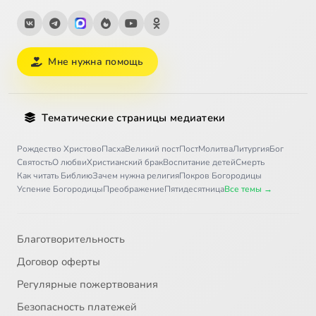
Мне нужна помощь
Тематические страницы медиатеки
Рождество Христово
Пасха
Великий пост
Пост
Молитва
Литургия
Бог
Святость
О любви
Христианский брак
Воспитание детей
Смерть
Как читать Библию
Зачем нужна религия
Покров Богородицы
Успение Богородицы
Преображение
Пятидесятница
Все темы →
Благотворительность
Договор оферты
Регулярные пожертвования
Безопасность платежей