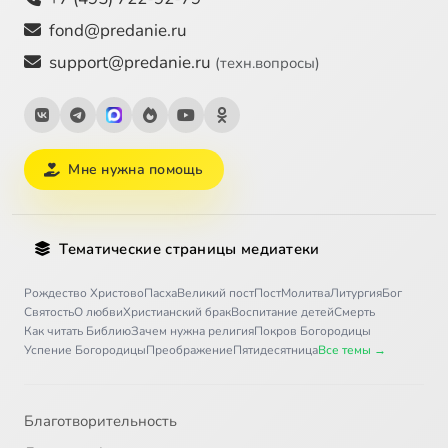
fond@predanie.ru
support@predanie.ru
(техн.вопросы)
Мне нужна помощь
Тематические страницы медиатеки
Рождество Христово
Пасха
Великий пост
Пост
Молитва
Литургия
Бог
Святость
О любви
Христианский брак
Воспитание детей
Смерть
Как читать Библию
Зачем нужна религия
Покров Богородицы
Успение Богородицы
Преображение
Пятидесятница
Все темы →
Благотворительность