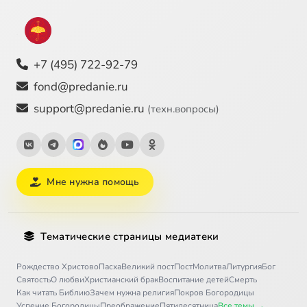
+7 (495) 722-92-79
fond@predanie.ru
support@predanie.ru
(техн.вопросы)
Мне нужна помощь
Тематические страницы медиатеки
Рождество Христово
Пасха
Великий пост
Пост
Молитва
Литургия
Бог
Святость
О любви
Христианский брак
Воспитание детей
Смерть
Как читать Библию
Зачем нужна религия
Покров Богородицы
Успение Богородицы
Преображение
Пятидесятница
Все темы →