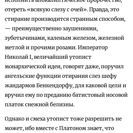
исполнить апокалиптическое пророчество,
отереть «всякую слезу с очей». Правда, это
стирание производится странным способом,
— преимущественно заушениями,
зуботычинами, каленым железом, железной
метлой и прочими розами. Император
Николай I, величайший утопист
монархической идеи, говорят даже, поручил
ангельские функции отирания слез шефу
жандармов Бенкендорфу, для каковой цели и
вручил ему по преданию батистовый носовой
платок снежной белизны.
Однако и смеха утопист тоже разрешить не
может, ибо вместе с Платоном знает, что