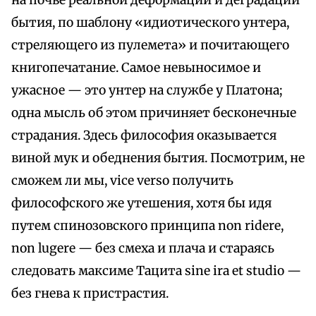
на почве реальной деформации и деградации
бытия, по шаблону «идиотического унтера,
стреляющего из пулемета» и почитающего
книгопечатание. Самое невыносимое и
ужасное — это унтер на службе у Платона;
одна мысль об этом причиняет бесконечные
страдания. Здесь философия оказывается
виной мук и обеднения бытия. Посмотрим, не
сможем ли мы, vice verso получить
философского же утешения, хотя бы идя
путем спинозовского принципа non ridere,
non lugere — без смеха и плача и стараясь
следовать максиме Тацита sine ira et studio —
без гнева к пристрастия.