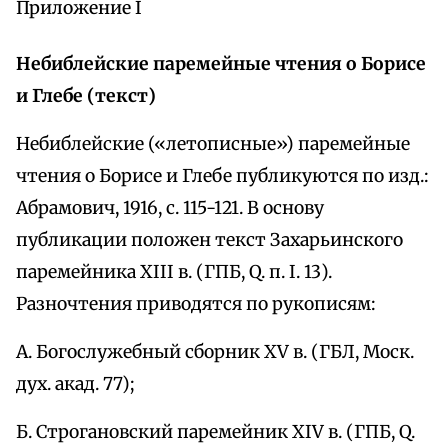
Приложение I
Небиблейские паремейные чтения о Борисе
и Глебе (текст)
Небиблейские («летописные») паремейные
чтения о Борисе и Глебе публикуются по изд.:
Абрамович, 1916, с. 115-121. В основу
публикации положен текст Захарьинского
паремейника XIII в. (ГПБ, Q. п. I. 13).
Разночтения приводятся по рукописям:
А. Богослужебный сборник XV в. (ГБЛ, Моск.
дух. акад. 77);
Б. Строгановский паремейник XIV в. (ГПБ, Q.