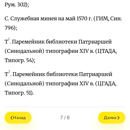
Рум. 302);
С. Служебная минея на май 1570 г. (ГИМ, Син.
796);
1
Т
. Паремейник библиотеки Патриаршей
(Синодальной) типографии XIV в. (ЦТАДА,
Типогр. 54);
2
Т
. Паремейник библиотеки Патриаршей
(Синодальной) типографии XIV в. (ЦГАДА,
Типогр. 51).
7 / 8
Назад
Далее