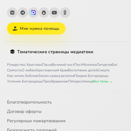
Мне нужна помощь
Тематические страницы медиатеки
Рождество Христово
Пасха
Великий пост
Пост
Молитва
Литургия
Бог
Святость
О любви
Христианский брак
Воспитание детей
Смерть
Как читать Библию
Зачем нужна религия
Покров Богородицы
Успение Богородицы
Преображение
Пятидесятница
Все темы →
Благотворительность
Договор оферты
Регулярные пожертвования
Безопасность платежей