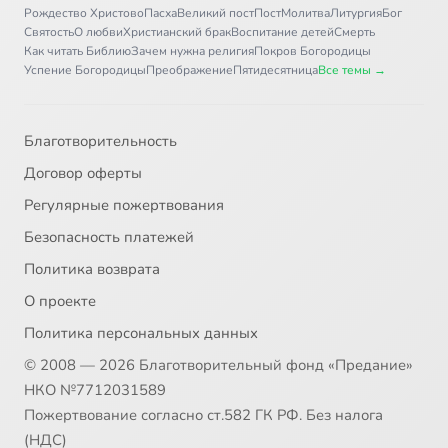
Рождество Христово
Пасха
Великий пост
Пост
Молитва
Литургия
Бог
Святость
О любви
Христианский брак
Воспитание детей
Смерть
Как читать Библию
Зачем нужна религия
Покров Богородицы
Успение Богородицы
Преображение
Пятидесятница
Все темы →
Благотворительность
Договор оферты
Регулярные пожертвования
Безопасность платежей
Политика возврата
О проекте
Политика персональных данных
© 2008 — 2026 Благотворительный фонд «Предание»
НКО №7712031589
Пожертвование согласно ст.582 ГК РФ. Без налога
(НДС)