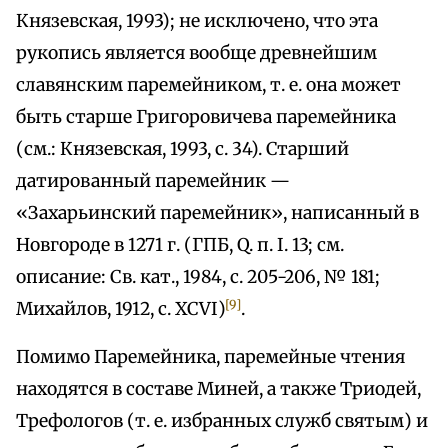
Князевская, 1993); не исключено, что эта
рукопись является вообще древнейшим
славянским паремейником, т. е. она может
быть старше Григоровичева паремейника
(см.: Князевская, 1993, с. 34). Старший
датированный паремейник —
«Захарьинский паремейник», написанный в
Новгороде в 1271 г. (ГПБ, Q. п. I. 13; см.
описание: Св. кат., 1984, с. 205-206, № 181;
[9]
Михайлов, 1912, с. XCVI)
.
Помимо Паремейника, паремейные чтения
находятся в составе Миней, а также Триодей,
Трефологов (т. е. избранных служб святым) и