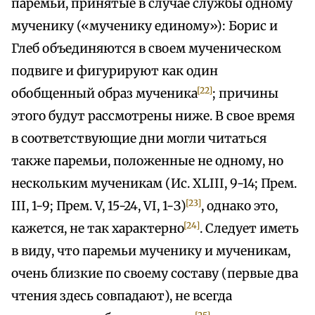
паремьи, принятые в случае службы одному
мученику («мученику единому»): Борис и
Глеб объединяются в своем мученическом
подвиге и фигурируют как один
[22]
обобщенный образ мученика
; причины
этого будут рассмотрены ниже. В свое время
в соответствующие дни могли читаться
также паремьи, положенные не одному, но
нескольким мученикам (Ис. XLIII, 9-14; Прем.
[23]
III, 1-9; Прем. V, 15-24, VI, 1-З)
, однако это,
[24]
кажется, не так характерно
. Следует иметь
в виду, что паремьи мученику и мученикам,
очень близкие по своему составу (первые два
чтения здесь совпадают), не всегда