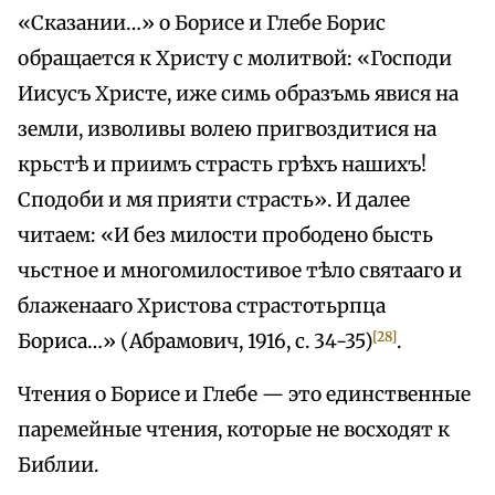
«Сказании…» о Борисе и Глебе Борис
обращается к Христу с молитвой: «Господи
Иисусъ Христе, иже симь образъмь явися на
земли, изволивы волею пригвоздитися на
крьстѣ и приимъ страсть грѣхъ нашихъ!
Сподоби и мя прияти страсть». И далее
читаем: «И без милости прободено бысть
чьстное и многомилостивое тѣло святааго и
блаженааго Христова страстотьрпца
[28]
Бориса…» (Абрамович, 1916, с. 34-35)
.
Чтения о Борисе и Глебе — это единственные
паремейные чтения, которые не восходят к
Библии.