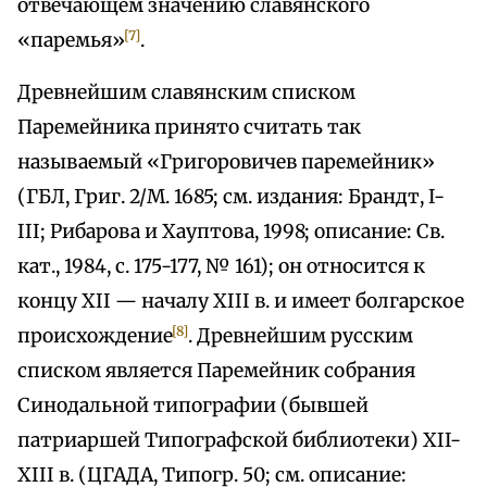
отвечающем значению славянского
[7]
«паремья»
.
Древнейшим славянским списком
Паремейника принято считать так
называемый «Григоровичев паремейник»
(ГБЛ, Григ. 2/М. 1685; см. издания: Брандт, I-
III; Рибарова и Хауптова, 1998; описание: Св.
кат., 1984, с. 175-177, № 161); он относится к
концу XII — началу XIII в. и имеет болгарское
[8]
происхождение
. Древнейшим русским
списком является Паремейник собрания
Синодальной типографии (бывшей
патриаршей Типографской библиотеки) XII-
XIII в. (ЦГАДА, Типогр. 50; см. описание: