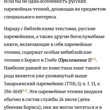
если бы не одна особенность русских
паремейных чтений, делающая их предметом
специального интереса.
Наряду с библейскими текстами, русские
паремейники, а также другие богослужебные
книги, включающие в себя паремейные
чтения, содержат особые небиблейские
[11]
чтения о Борисе и Глебе
(Приложение I)
.
Наиболее ранней из известных книг такого
рода является уже упомянутый выше
Захарьинский паремейник (ГПБ, Q. п. I. 13, л.
[12]
256-260)
. Эти паремейные чтения входили
обычно в состав службы 24 июля (день
убиения Бориса); они же могли читаться и в