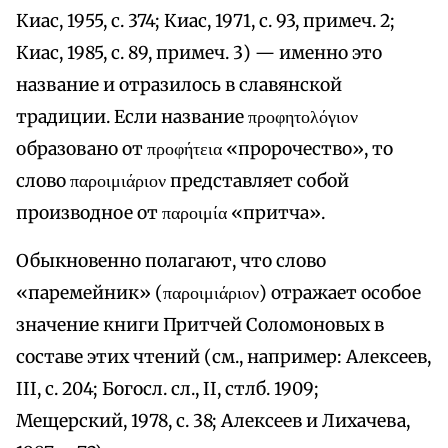
Киас, 1955, с. 374; Киас, 1971, с. 93, примеч. 2;
Киас, 1985, с. 89, примеч. 3) — именно это
название и отразилось в славянской
традиции. Если название προφητολόγιον
образовано от προφήτεια «пророчество», то
слово παροιμιάριον представляет собой
производное от παροιμία «притча».
Обыкновенно полагают, что слово
«паремейник» (παροιμιάριον) отражает особое
значение книги Притчей Соломоновых в
составе этих чтений (см., например: Алексеев,
III, с. 204; Богосл. сл., II, стлб. 1909;
Мещерский, 1978, с. 38; Алексеев и Лихачева,