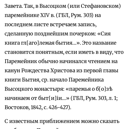
Завета. Так, в Высоцком (или Стефановском)
паремейнике XIV в. (ГБЛ, Рум. 303) на
последнем листе встречаем запись,
сделанную позднейшим почерком: «Сия
книга гл[аго]лемая бытия…». Это название
становится понятным, если иметь в виду, что
Паремейник обычно начинался чтением на
канун Рождества Христова из первой главы
книги Бытия, ср. начало Паремейника
Высоцкого монастыря: «паремья о б[о]зѣ
начинаем от быт[и]iи…» (ГБЛ, Рум. 303, л. 1;
Востоков, 1842, с. 426-427).
С известным приближением можно сказать