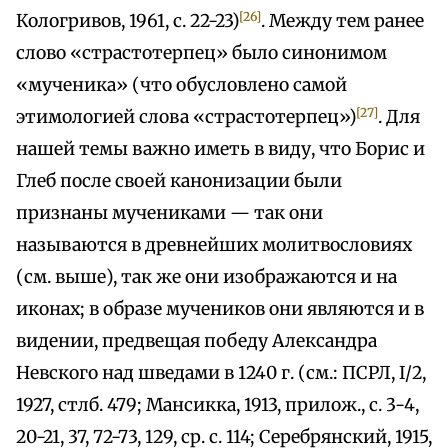
[26]
Кологривов, 1961, с. 22-23)
. Между тем ранее
слово «страстотерпец» было синонимом
«мученика» (что обусловлено самой
[27]
этимологией слова «страстотерпец»)
. Для
нашей темы важно иметь в виду, что Борис и
Глеб после своей канонизации были
признаны мучениками — так они
называются в древнейших молитвословиях
(см. выше), так же они изображаются и на
иконах; в образе мучеников они являются и в
видении, предвещая победу Александра
Невского над шведами в 1240 г. (см.: ПСРЛ, I/2,
1927, стлб. 479; Мансикка, 1913, прилож., с. 3-4,
20-21, 37, 72-73, 129, ср. с. 114; Серебрянский, 1915,