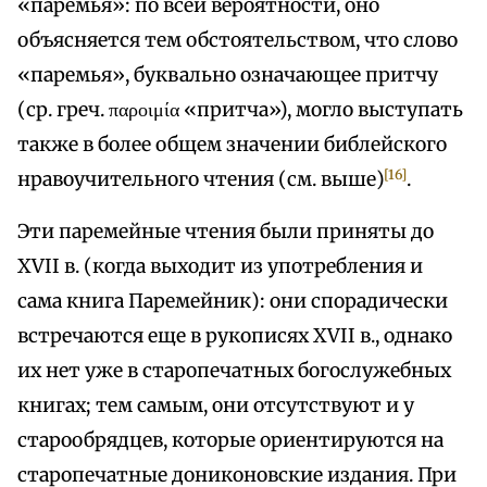
«паремья»: по всей вероятности, оно
объясняется тем обстоятельством, что слово
«паремья», буквально означающее притчу
(ср. греч. παροιμία «притча»), могло выступать
также в более общем значении библейского
[16]
нравоучительного чтения (см. выше)
.
Эти паремейные чтения были приняты до
XVII в. (когда выходит из употребления и
сама книга Паремейник): они спорадически
встречаются еще в рукописях XVII в., однако
их нет уже в старопечатных богослужебных
книгах; тем самым, они отсутствуют и у
старообрядцев, которые ориентируются на
старопечатные дониконовские издания. При