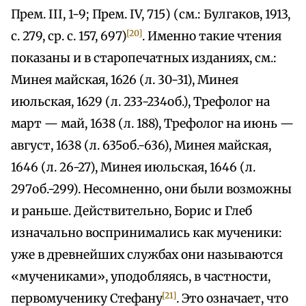
Прем. III, 1-9; Прем. IV, 715) (см.: Булгаков, 1913,
[20]
с. 279, ср. с. 157, 697)
. Именно такие чтения
показаны и в старопечатных изданиях, см.:
Минея майская, 1626 (л. 30-31), Минея
июльская, 1629 (л. 233-234об.), Трефолог на
март — май, 1638 (л. 188), Трефолог на июнь —
август, 1638 (л. 635об.-636), Минея майская,
1646 (л. 26-27), Минея июльская, 1646 (л.
297об.-299). Несомненно, они были возможны
и раньше. Действительно, Борис и Глеб
изначально воспринимались как мученики:
уже в древнейших службах они называются
«мучениками», уподобляясь, в частности,
[21]
первомученику Стефану
. Это означает, что