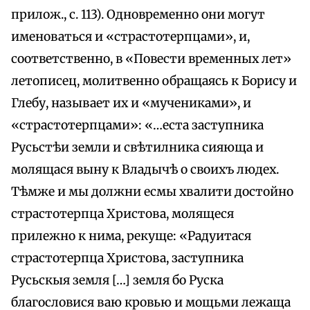
прилож., с. 113). Одновременно они могут
именоваться и «страстотерпцами», и,
соответственно, в «Повести временных лет»
летописец, молитвенно обращаясь к Борису и
Глебу, называет их и «мучениками», и
«страстотерпцами»: «…еста заступника
Русьстѣи земли и свѣтилника сияюща и
молящася выну к Владычѣ о своихъ людех.
Тѣмже и мы должни есмы хвалити достойно
страстотерпца Христова, молящеся
прилежно к нима, рекуще: «Радуитася
страстотерпца Христова, заступника
Русьскыя земля […] земля бо Руска
благословися ваю кровью и мощьми лежаща