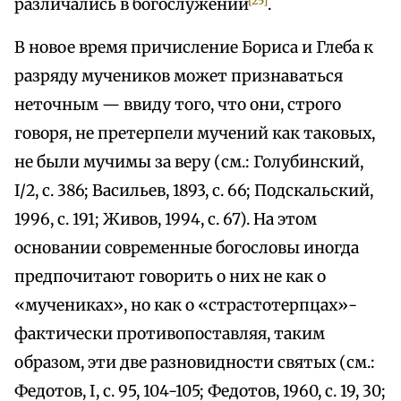
[25]
различались в богослужении
.
В новое время причисление Бориса и Глеба к
разряду мучеников может признаваться
неточным — ввиду того, что они, строго
говоря, не претерпели мучений как таковых,
не были мучимы за веру (см.: Голубинский,
I/2, с. 386; Васильев, 1893, с. 66; Подскальский,
1996, с. 191; Живов, 1994, с. 67). На этом
основании современные богословы иногда
предпочитают говорить о них не как о
«мучениках», но как о «страстотерпцах»-
фактически противопоставляя, таким
образом, эти две разновидности святых (см.:
Федотов, I, с. 95, 104-105; Федотов, 1960, с. 19, 30;