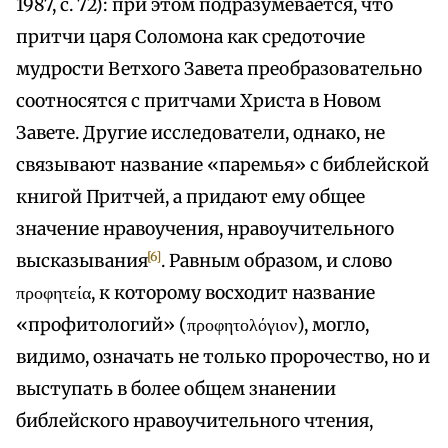
1987, с. 72): при этом подразумевается, что
притчи царя Соломона как средоточие
мудрости Ветхого Завета преобразовательно
соотносятся с притчами Христа в Новом
Завете. Другие исследователи, однако, не
связывают название «паремья» с библейской
книгой Притчей, а придают ему общее
значение нравоучения, нравоучительного
[6]
высказывания
. Равным образом, и слово
προφητεία, к которому восходит название
«профитологий» (προφητολόγιον), могло,
видимо, означать не только пророчество, но и
выступать в более общем знанении
библейского нравоучительного чтения,