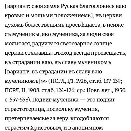
[вариант: своя земля Руская благословися ваю
кровью и мощьми положениемь], въ церкви
духомь божественымь просвѣщаета, в неиже
съ мученикы, яко мученика, за люди своя
молитася, радуитася светозарное солнце
церкви стяжавша: въсход всегда просвещаеть,
въ страдании ваю, въ славу мученикомъ
[вариант: въ страдании въ славу ваю
мученикомъ]»» (ПСРЛ, I/1, 1926, стлб. 137-139;
ПСРЛ, II, 1908, стлб. 124-126; ср.: Новг. лет., 1950,
с. 557-558). Подвиг мученика — это подвиг
страстотерпца, поскольку мучения,
претерпеваемые за веру, уподобляются
страстям Христовым, и в анонимном