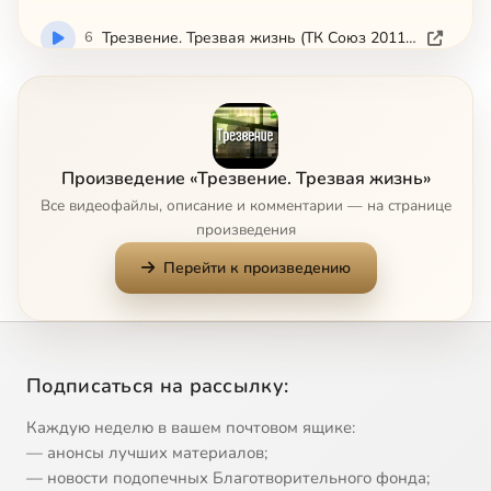
6
Трезвение. Трезвая жизнь (ТК Союз 2011-11-15)
7
Трезвение. Трезвая жизнь (ТК Союз 2011-11-22)
8
Трезвение. Трезвая жизнь (ТК Союз 2011-11-29)
Произведение «Трезвение. Трезвая жизнь»
Все видеофайлы, описание и комментарии — на странице
9
Трезвение. Трезвая жизнь (ТК Союз 2011-12-06)
произведения
Перейти к произведению
10
Трезвение. Трезвая жизнь (ТК Союз 2011-12-13)
11
Трезвение. Трезвая жизнь (ТК Союз 2011-12-20)
Подписаться на рассылку:
12
Трезвение. Трезвая жизнь (ТК Союз 2011-12-27)
Каждую неделю в вашем почтовом ящике:
13
Трезвение. Трезвая жизнь (ТК Союз 2012-01-03)
— анонсы лучших материалов;
— новости подопечных Благотворительного фонда;