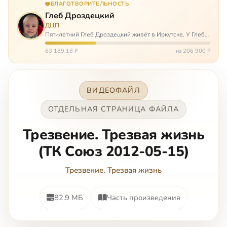
БЛАГОТВОРИТЕЛЬНОСТЬ
Глеб Дроздецкий
ДЦП
Пятилетний Глеб Дроздецкий живёт в Иркутске. У Глеба
ДЦП из-за перенесённого в младенчестве менингита,
но его положение осложняется эпилепсией, с которой
63 189,18 ₽
из 206 900 ₽
долгое время была невозмож…
ВИДЕОФАЙЛ
ОТДЕЛЬНАЯ СТРАНИЦА ФАЙЛА
Трезвение. Трезвая жизнь
(ТК Союз 2012-05-15)
Трезвение. Трезвая жизнь
82.9 МБ
Часть произведения