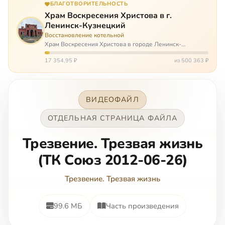
БЛАГОТВОРИТЕЛЬНОСТЬ
Храм Воскресения Христова в г.
Ленинск-Кузнецкий
Восстановление котельной
Храм Воскресения Христова в городе Ленинск-
Кузнецкий в Кемеровской области – совсем новый, он
открылся всего 20 назад. И сейчас храм может вообще
17 354,95 ₽
из 500 363 ₽
закрыться. Потому что это Сибирь,…
ВИДЕОФАЙЛ
ОТДЕЛЬНАЯ СТРАНИЦА ФАЙЛА
Трезвение. Трезвая жизнь
(ТК Союз 2012-06-26)
Трезвение. Трезвая жизнь
99.6 МБ
Часть произведения