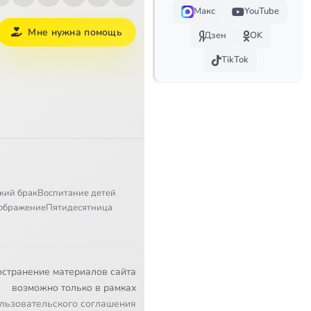
Макс
YouTube
Мне нужна помощь
Дзен
OK
TikTok
Сейчас
кий брак
Воспитание детей
ображение
Пятидесятница
остранение материалов сайта
возможно только в рамках
льзовательского соглашения