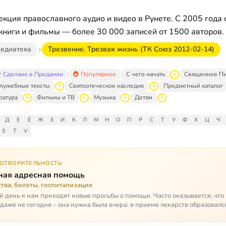
кция православного аудио и видео в Рунете. С 2005 года 
книги и фильмы — более 30 000 записей от 1500 авторов.
едиатека
Трезвение. Трезвая жизнь (ТК Союз 2012-02-14)
Сделано в Предании
Популярное
С чего начать
Священное П
лужебные тексты
Святоотеческое наследие
Предметный каталог
ратура
Фильмы и ТВ
Музыка
Детям
Д
Е
Ё
Ж
З
И
К
Л
М
Н
О
П
Р
С
Т
У
Ф
Х
Ц
Ч
S
T
V
ГОТВОРИТЕЛЬНОСТЬ
ная адресная помощь
тва, билеты, госпитализация
 день к нам приходят новые просьбы о помощи. Часто оказывается, чт
даже не сегодня – она нужна была вчера: в приеме лекарств образовалс
стимый, опасный п…