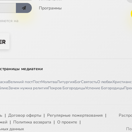
е. Трезвая жизнь (ТК Союз 2012-02-04)
Программы
е. Трезвая жизнь (ТК Союз 2012-02-07)
ляются на
ие. Трезвая жизнь (ТК Союз 2012-02-14)
е. Трезвая жизнь (ТК Союз 2012-02-21)
е. Трезвая жизнь (ТК Союз 2012-02-28)
 страницы медиатеки
асха
Великий пост
Пост
Молитва
Литургия
Бог
Святость
О любви
Христианс
е. Трезвая жизнь (ТК Союз 2012-03-06)
иблию
Зачем нужна религия
Покров Богородицы
Успение Богородицы
Пре
е. Трезвая жизнь (ТК Союз 2012-03-13)
е. Трезвая жизнь (ТК Союз 2012-03-20)
ть
|
Договор оферты
|
Регулярные пожертвования
|
Распр
ежей
|
Политика возврата
|
О проекте
|
ьных данных
По
е. Трезвая жизнь (ТК Союз 2012-03-27)