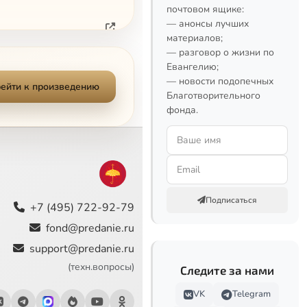
почтовом ящике:
— анонсы лучших
материалов;
— разговор о жизни по
Евангелию;
— новости подопечных
ейти к произведению
Благотворительного
фонда.
Подписаться
+7 (495) 722-92-79
fond@predanie.ru
support@predanie.ru
(техн.вопросы)
Следите за нами
VK
Telegram