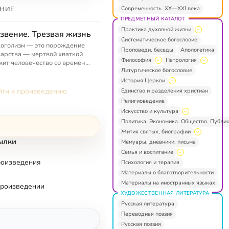
Современность. XX—XXI века
НИЕ
ПРЕДМЕТНЫЙ КАТАЛОГ
Практика духовной жизни
звение. Трезвая жизнь
Систематическое богословие
оголизм — это порождение
Проповеди, беседы
Апологетика
арства — мертвой хваткой
Философия
Патрология
ит человечество со времен
Литургическое богословие
й и дикой старины и собирает
го чудовищную дань, пожир...
История Церкви
ти к произведению
Единство и разделения христиан
Религиоведение
Искусство и культура
Политика. Экономика. Общество. Публи
Жития святых, биографии
ылки
Мемуары, дневники, письма
Семья и воспитание
роизведения
Психология и терапия
Материалы о благотворительности
Материалы на иностранных языках
произведении
ХУДОЖЕСТВЕННАЯ ЛИТЕРАТУРА
Русская литература
Переводная поэзия
Русская поэзия