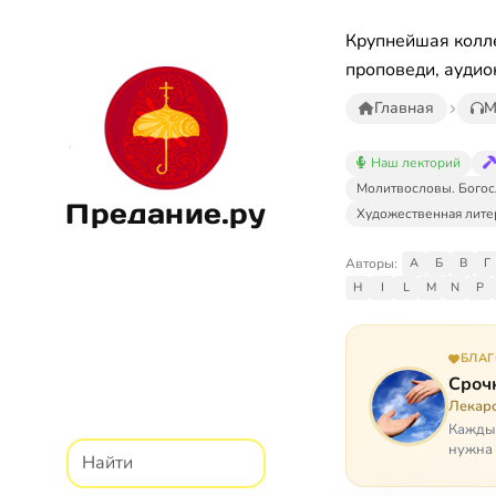
Крупнейшая колле
проповеди, аудио
Главная
М
Наш лекторий
Молитвословы. Богос
Предание.ру
Художественная лите
Авторы:
А
Б
В
Г
H
I
L
M
N
P
БЛА
Сроч
Лекарс
Каждый
нужна 
недопу