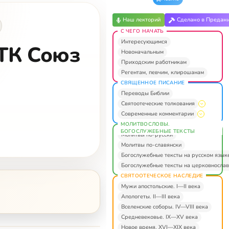
Наш лекторий
Сделано в Предан
С ЧЕГО НАЧАТЬ
Интересующимся
(ТК Союз
Новоначальным
Приходским работникам
Регентам, певчим, клирошанам
СВЯЩЕННОЕ ПИСАНИЕ
Переводы Библии
Святоотеческие толкования
Современные комментарии
МОЛИТВОСЛОВЫ.
БОГОСЛУЖЕБНЫЕ ТЕКСТЫ
Молитвы по-русски
Молитвы по-славянски
Богослужебные тексты на русском язык
Богослужебные тексты на церковнослав
СВЯТООТЕЧЕСКОЕ НАСЛЕДИЕ
Мужи апостольские. I—II века
Апологеты. II—III века
Вселенские соборы. IV—VIII века
Средневековье. IX—XV века
Новое время. XVI—XIX века