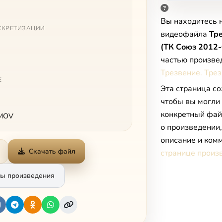
Вы находитесь 
СКРЕТИЗАЦИИ
видеофайла
Тре
(ТК Союз 2012-
частью произве
Трезвение. Тре
Е
Эта страница со
чтобы вы могли
конкретный фай
 MOV
о произведении
описание и комм
Скачать файл
странице произ
ы произведения