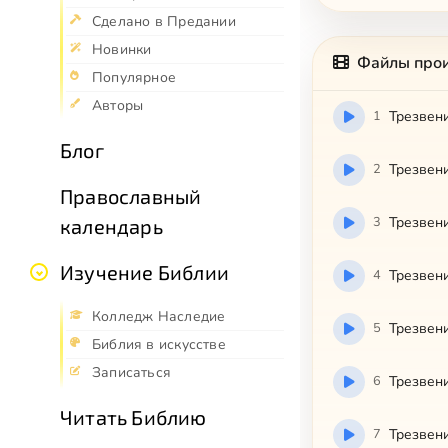
Сделано в Предании
Новинки
Файлы про
Популярное
Авторы
1
Трезвени
Блог
2
Трезвени
Православный
3
Трезвени
календарь
Изучение Библии
4
Трезвени
Колледж Наследие
5
Трезвени
Библия в искусстве
Записаться
6
Трезвени
Читать Библию
7
Трезвени