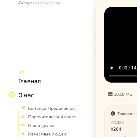
Старая версия фонда
Главная
О нас
100.8 МБ
Команда Предание.ру
Техничес
Попечительский совет
КОДЕК
Наши друзья
h264
Известные люди о