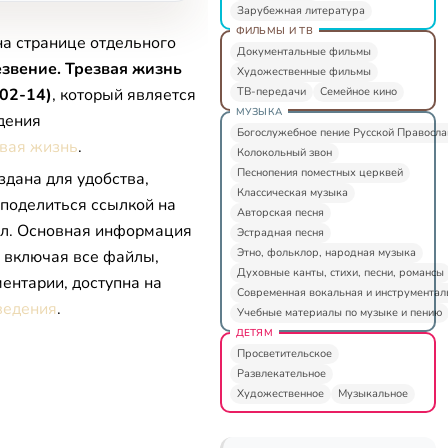
Зарубежная литература
ФИЛЬМЫ И ТВ
на странице отдельного
Документальные фильмы
звение. Трезвая жизнь
Художественные фильмы
ТВ-передачи
Семейное кино
02-14)
, который является
МУЗЫКА
дения
Богослужебное пение Русской Правосл
звая жизнь
.
Колокольный звон
Песнопения поместных церквей
здана для удобства,
Классическая музыка
 поделиться ссылкой на
Авторская песня
л. Основная информация
Эстрадная песня
Этно, фольклор, народная музыка
, включая все файлы,
Духовные канты, стихи, песни, романсы
ентарии, доступна на
Современная вокальная и инструментал
ведения
.
Учебные материалы по музыке и пению
ДЕТЯМ
Просветительское
Развлекательное
Художественное
Музыкальное