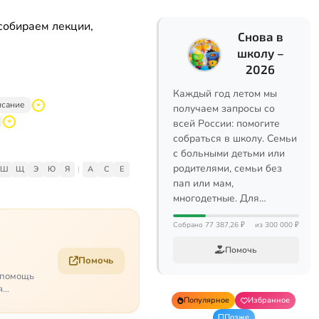
собираем лекции,
Снова в
школу –
2026
Каждый год летом мы
исание
получаем запросы со
всей России: помогите
собраться в школу. Семьи
с больными детьми или
родителями, семьи без
Ш
Щ
Э
Ю
Я
|
A
C
E
пап или мам,
многодетные. Для…
Собрано 77 387,26 ₽
из 300 000 ₽
Помочь
Помочь
о помощь
я
Популярное
Избранное
Позже