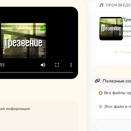
ПРОИЗВЕДЕ
Тре
«Алк
варв
держ
седо
с не
Перей
Полезные сс
Все файлы п
Этот файл в 
кая информация