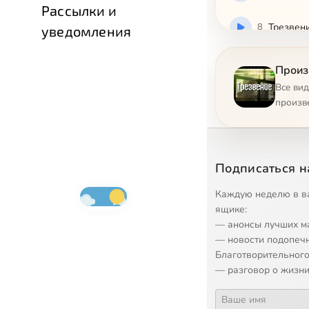
Рассылки и
8
Трезвени
уведомления
9
Трезвени
Произ
Все ви
10
Трезвени
произв
11
Трезвени
Подписаться н
12
Трезвени
Каждую неделю в в
ящике:
13
Трезвени
— анонсы лучших м
— новости подопеч
14
Трезвени
Благотворительного
— разговор о жизни
15
Трезвени