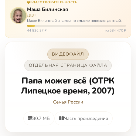
БЛАГОТВОРИТЕЛЬНОСТЬ
Маша Билинская
ДЦП
Маше Билинской в каком-то смысле повезло: детский
церебральный паралич зацепил её не очень сильно. Но
всё-таки есть диагноз и есть немалые проблемы – Маша
44 836,37 ₽
из 584 470 ₽
неправильно ходит, и от т…
ВИДЕОФАЙЛ
ОТДЕЛЬНАЯ СТРАНИЦА ФАЙЛА
Пaпa мoжeт вcё (OTPК
Липeцкoe вpeмя, 2007)
Семья России
30.7 МБ
Часть произведения