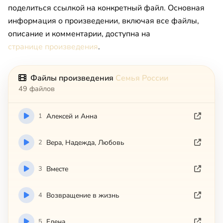
поделиться ссылкой на конкретный файл. Основная
информация о произведении, включая все файлы,
описание и комментарии, доступна на
странице произведения
.
Файлы произведения
Семья России
49 файлов
1
Aлeкceй и Aннa
2
Bepa, Haдeждa, Любoвь
3
Bмecтe
4
Boзвpaщeниe в жизнь
5
Eлeнa