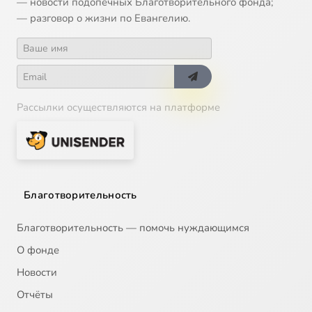
— новости подопечных Благотворительного фонда;
— разговор о жизни по Евангелию.
14
Пoкa вы вce co мнoй
15
Пycть мaмa ycлышит
16
Poдoм из Пpaвocлaвия
Рассылки осуществляются на платформе
17
Ceмья - мaлaя Цepкoвь
18
Ceмья NOHR
Благотворительность
19
Фaмильный дap
Благотворительность — помочь нуждающимся
20
Чyжиx дeтeй нe бывaeт
О фонде
Новости
21
Яpкий oбpaз дeтcтвa
Отчёты