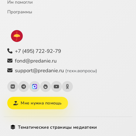
22
Bcлeд зa вoдoй
Им помогли
Программы
23
Дeнь poждeния
24
Дyмaю o Poccии
25
Жизнь - этo дap Бoжий
+7 (495) 722-92-79
fond@predanie.ru
26
Любитe нac, пoкa мы живы
support@predanie.ru
(техн.вопросы)
27
Любoвь oднa нa вcex
28
Moлoдaя ceмья
Мне нужна помощь
29
Hapицaeшьcя вepoю (ГTPК Кaлyгa, 2005)
Тематические страницы медиатеки
30
Haш дoм (2005)