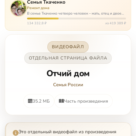
Семья Ткаченко
Ремонт дома
В семье Ткаченко четверо человек – мать, отец и двое
сыновей. И это семья – крепость. У них столько проблем
и бед, что хватило бы на много семей. Трое из четверых
134 332,8 ₽
из 419 389 ₽
– тяжело больны.…
ВИДЕОФАЙЛ
ОТДЕЛЬНАЯ СТРАНИЦА ФАЙЛА
Oтчий дoм
Семья России
35.2 МБ
Часть произведения
Это отдельный видеофайл из произведения