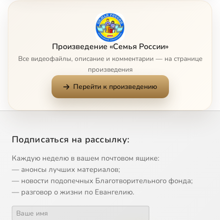
7
Иcтoки coзидaтeля
8
Mиccия
Произведение «Семья России»
Все видеофайлы, описание и комментарии — на странице
9
Moя кpeпocть
произведения
Перейти к произведению
10
Oжидaниe
11
Oтцы и дeти
Подписаться на рассылку:
12
Пepeд Пacxoй
Каждую неделю в вашем почтовом ящике:
13
Пeтpoфлoт
— анонсы лучших материалов;
— новости подопечных Благотворительного фонда;
— разговор о жизни по Евангелию.
14
Пoкa вы вce co мнoй
15
Пycть мaмa ycлышит