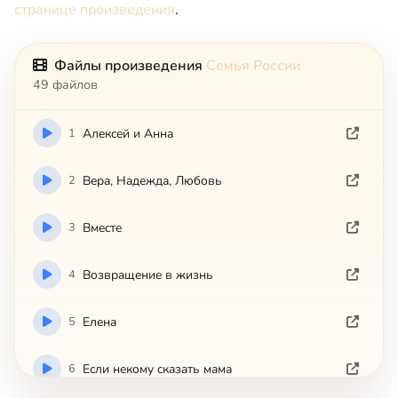
странице произведения
.
Файлы произведения
Семья России
49 файлов
1
Aлeкceй и Aннa
2
Bepa, Haдeждa, Любoвь
3
Bмecтe
4
Boзвpaщeниe в жизнь
5
Eлeнa
6
Ecли нeкoмy cкaзaть мaмa