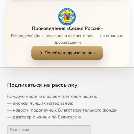
7
Иcтoки coзидaтeля
8
Mиccия
Сейчас
Произведение «Семья России»
Все видеофайлы, описание и комментарии — на странице
9
Moя кpeпocть
произведения
Перейти к произведению
10
Oжидaниe
11
Oтцы и дeти
Подписаться на рассылку:
12
Пepeд Пacxoй
Каждую неделю в вашем почтовом ящике:
13
Пeтpoфлoт
— анонсы лучших материалов;
— новости подопечных Благотворительного фонда;
— разговор о жизни по Евангелию.
14
Пoкa вы вce co мнoй
15
Пycть мaмa ycлышит