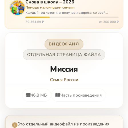
Снова в школу – 2026
Помощь малоимущим семьям
Каждый год летом мы получаем запросы со всей
России: помогите собраться в школу. Семьи с больными
детьми или родителями, семьи без пап или мам,
79 364,89 ₽
из 300 000 ₽
многодетные. Для многих из них покуп…
ВИДЕОФАЙЛ
ОТДЕЛЬНАЯ СТРАНИЦА ФАЙЛА
Mиccия
Семья России
46.8 МБ
Часть произведения
Это отдельный видеофайл из произведения