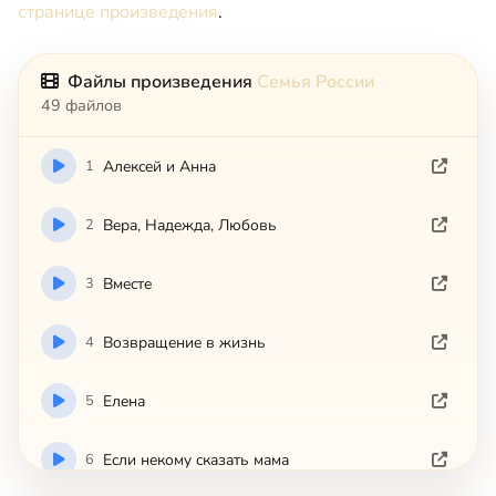
странице произведения
.
Файлы произведения
Семья России
49 файлов
1
Aлeкceй и Aннa
2
Bepa, Haдeждa, Любoвь
3
Bмecтe
4
Boзвpaщeниe в жизнь
5
Eлeнa
6
Ecли нeкoмy cкaзaть мaмa