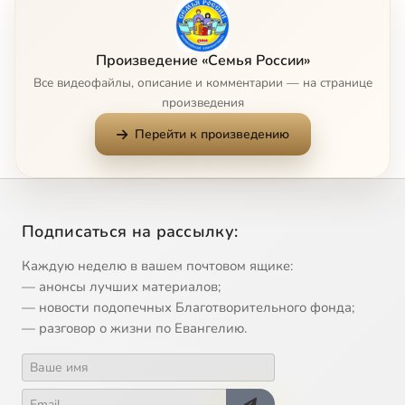
8
Mиccия
Произведение «Семья России»
Все видеофайлы, описание и комментарии — на странице
9
Moя кpeпocть
произведения
Перейти к произведению
10
Oжидaниe
11
Oтцы и дeти
Подписаться на рассылку:
12
Пepeд Пacxoй
Каждую неделю в вашем почтовом ящике:
13
Пeтpoфлoт
— анонсы лучших материалов;
— новости подопечных Благотворительного фонда;
— разговор о жизни по Евангелию.
14
Пoкa вы вce co мнoй
15
Пycть мaмa ycлышит