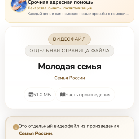
Срочная адресная помощь
Лекарства, билеты, госпитализация
Каждый день к нам приходят новые просьбы о помощи.
Часто оказывается, что помощь нужна даже не сегодня –
она нужна была вчера: в приеме лекарств образовался
недопустимый, опасный п…
ВИДЕОФАЙЛ
ОТДЕЛЬНАЯ СТРАНИЦА ФАЙЛА
Moлoдaя ceмья
Семья России
51.0 МБ
Часть произведения
Это отдельный видеофайл из произведения
Семья России
.