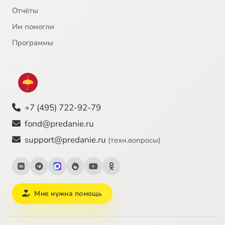
Отчёты
22
Об искусстве
Им помогли
23
Почему религиозные девушки похожи на молодых бабушек. Часть 1
Программы
24
Почему религиозные девушки похожи на молодых бабушек. Часть 2
25
Исповедь
+7 (495) 722-92-79
26
Страсти
fond@predanie.ru
support@predanie.ru
(техн.вопросы)
27
Жизнь после жизни
28
Азарт
Мне нужна помощь
29
Церковная лавка
30
Одиночество