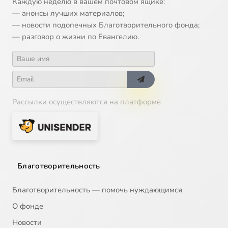
Каждую неделю в вашем почтовом ящике:
— анонсы лучших материалов;
14
Успех
— новости подопечных Благотворительного фонда;
— разговор о жизни по Евангелию.
15
Зависть
16
Многодетная семья
Рассылки осуществляются на платформе
17
Международные браки
18
День рождения
19
Страхи
Благотворительность
20
Соблюдение меры
Благотворительность — помочь нуждающимся
О фонде
21
Новый коллектив
Новости