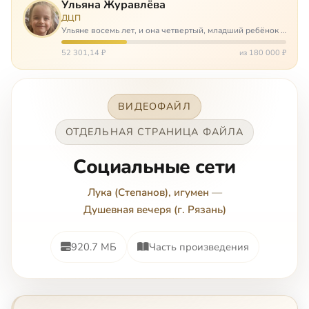
Ульяна Журавлёва
ДЦП
Ульяне восемь лет, и она четвертый, младший ребёнок в
многодетной семье. И с самого рождения Ульяну лечат.
Несколько операций, ежедневные процедуры,
52 301,14 ₽
из 180 000 ₽
длительные реабилитации и беско…
ВИДЕОФАЙЛ
ОТДЕЛЬНАЯ СТРАНИЦА ФАЙЛА
Социальные сети
Лука (Степанов), игумен
—
Душевная вечеря (г. Рязань)
920.7 МБ
Часть произведения