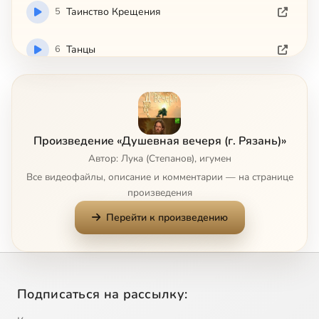
5
Таинство Крещения
6
Танцы
7
Досуг
8
Причащение младенцев
Произведение «Душевная вечеря (г. Рязань)»
Автор: Лука (Степанов), игумен
9
Внешний вид мужчины
Все видеофайлы, описание и комментарии — на странице
произведения
10
Воспитание
Перейти к произведению
11
Чудеса
12
Уныние и депрессия
Подписаться на рассылку:
13
Молитва