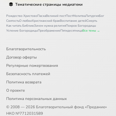
Тематические страницы медиатеки
31
Благотворители
Рождество Христово
Пасха
Великий пост
Пост
Молитва
Литургия
Бог
Святость
О любви
Христианский брак
Воспитание детей
Смерть
Как читать Библию
Зачем нужна религия
Покров Богородицы
32
Целование
Успение Богородицы
Преображение
Пятидесятница
Все темы →
33
Ранние браки
Благотворительность
34
Свадьба и венчание
Договор оферты
Регулярные пожертвования
35
Измена
Безопасность платежей
36
Карьера
Политика возврата
О проекте
37
Отношение к страданиям
Политика персональных данных
© 2008 — 2026 Благотворительный фонд «Предание»
38
Первая любовь
НКО №7712031589