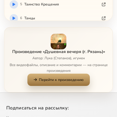
5
Таинство Крещения
6
Танцы
7
Досуг
8
Причащение младенцев
Произведение «Душевная вечеря (г. Рязань)»
Автор: Лука (Степанов), игумен
9
Внешний вид мужчины
Все видеофайлы, описание и комментарии — на странице
произведения
10
Воспитание
Перейти к произведению
11
Чудеса
12
Уныние и депрессия
Подписаться на рассылку:
13
Молитва