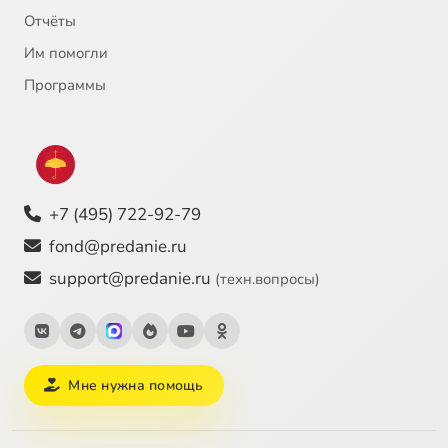
Отчёты
22
Об искусстве
Им помогли
23
Почему религиозные девушки похожи на молодых бабушек. Часть 1
Программы
24
Почему религиозные девушки похожи на молодых бабушек. Часть 2
25
Исповедь
+7 (495) 722-92-79
26
Страсти
fond@predanie.ru
support@predanie.ru
(техн.вопросы)
27
Жизнь после жизни
28
Азарт
Мне нужна помощь
29
Церковная лавка
30
Одиночество