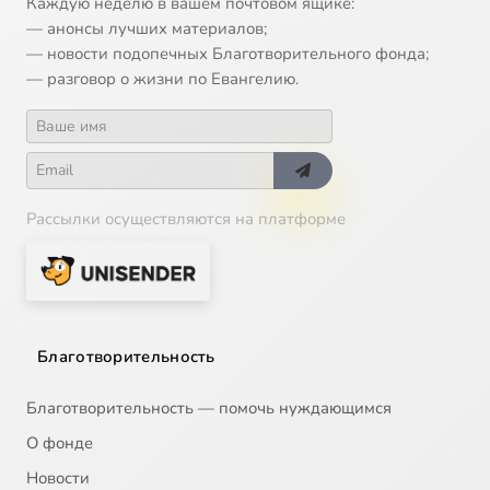
Каждую неделю в вашем почтовом ящике:
— анонсы лучших материалов;
14
Успех
— новости подопечных Благотворительного фонда;
— разговор о жизни по Евангелию.
15
Зависть
16
Многодетная семья
Рассылки осуществляются на платформе
17
Международные браки
18
День рождения
19
Страхи
Благотворительность
20
Соблюдение меры
Благотворительность — помочь нуждающимся
О фонде
21
Новый коллектив
Новости