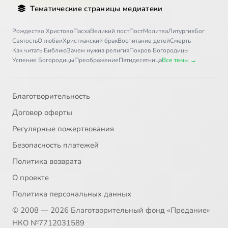
Тематические страницы медиатеки
31
Благотворители
Рождество Христово
Пасха
Великий пост
Пост
Молитва
Литургия
Бог
Святость
О любви
Христианский брак
Воспитание детей
Смерть
Как читать Библию
Зачем нужна религия
Покров Богородицы
32
Целование
Успение Богородицы
Преображение
Пятидесятница
Все темы →
33
Ранние браки
Благотворительность
34
Свадьба и венчание
Договор оферты
Регулярные пожертвования
35
Измена
Безопасность платежей
36
Карьера
Сейчас
Политика возврата
О проекте
37
Отношение к страданиям
Политика персональных данных
© 2008 — 2026 Благотворительный фонд «Предание»
38
Первая любовь
НКО №7712031589