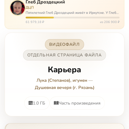
Глеб Дроздецкий
ДЦП
Пятилетний Глеб Дроздецкий живёт в Иркутске. У Глеба
ДЦП из-за перенесённого в младенчестве менингита,
но его положение осложняется эпилепсией, с которой
61 979,18 ₽
из 206 900 ₽
долгое время была невозмож…
ВИДЕОФАЙЛ
ОТДЕЛЬНАЯ СТРАНИЦА ФАЙЛА
Карьера
Лука (Степанов), игумен
—
Душевная вечеря (г. Рязань)
1.0 ГБ
Часть произведения