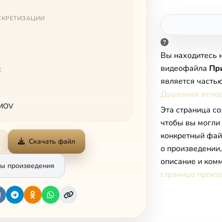
СКРЕТИЗАЦИИ
Вы находитесь 
видеофайла
Пр
Е
является часть
Душевная вечеря
 MOV
Эта страница со
чтобы вы могли
конкретный фай
Скачать файл
о произведении
описание и комм
ы произведения
странице произ