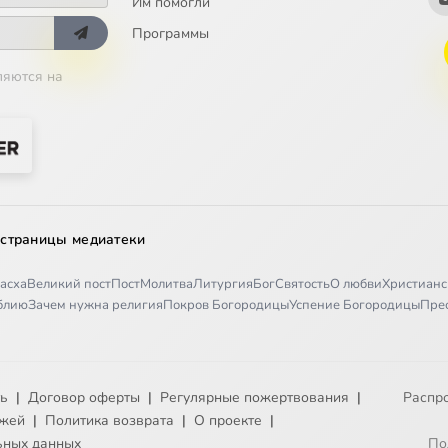
Им помогли
Программы
родные браки
ляются на
ждения
ние меры
 страницы медиатеки
оллектив
асха
Великий пост
Пост
Молитва
Литургия
Бог
Святость
О любви
Христианс
иблию
Зачем нужна религия
Покров Богородицы
Успение Богородицы
Пре
стве
религиозные девушки похожи на молодых бабушек. Часть 1
ть
|
Договор оферты
|
Регулярные пожертвования
|
Распр
религиозные девушки похожи на молодых бабушек. Часть 2
ежей
|
Политика возврата
|
О проекте
|
ьных данных
По