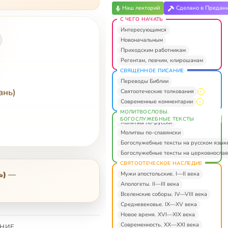
Наш лекторий
Сделано в Предан
С ЧЕГО НАЧАТЬ
Интересующимся
Новоначальным
Приходским работникам
Регентам, певчим, клирошанам
СВЯЩЕННОЕ ПИСАНИЕ
Переводы Библии
ань)
Святоотеческие толкования
Современные комментарии
МОЛИТВОСЛОВЫ.
БОГОСЛУЖЕБНЫЕ ТЕКСТЫ
Молитвы по-русски
Молитвы по-славянски
Богослужебные тексты на русском язык
Богослужебные тексты на церковнослав
СВЯТООТЕЧЕСКОЕ НАСЛЕДИЕ
ь)
—
Мужи апостольские. I—II века
Апологеты. II—III века
Вселенские соборы. IV—VIII века
Средневековье. IX—XV века
Новое время. XVI—XIX века
Современность. XX—XXI века
НИЕ