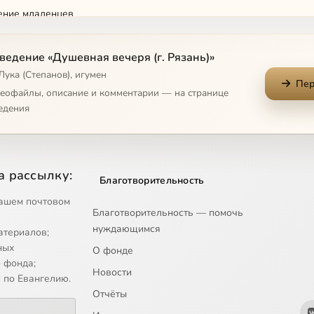
ние младенцев
 вид мужчины
ведение «Душевная вечеря (г. Рязань)»
Лука (Степанов), игумен
Пер
ние
деофайлы, описание и комментарии — на странице
едения
и депрессия
а рассылку:
Благотворительность
ашем почтовом
Благотворительность — помочь
нуждающимся
атериалов;
ных
О фонде
 фонда;
Новости
 по Евангелию.
Отчёты
тная семья