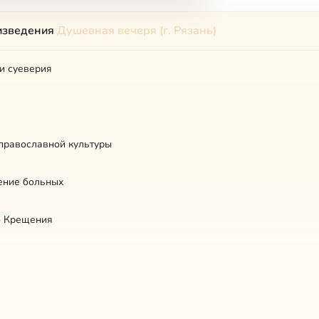
изведения
Душевная вечеря (г. Рязань)
и суеверия
православной культуры
ние больных
о Крещения