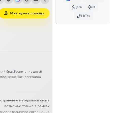
Дзен
OK
Мне нужна помощь
TikTok
кий брак
Воспитание детей
ображение
Пятидесятница
остранение материалов сайта
возможно только в рамках
льзовательского соглашения