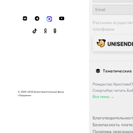
17
Междуна
Рассылки осуществ
платформе
18
День ро
19
Страхи
20
Соблюде
Тематические
21
Новый к
Рождество Христово
П
Смерть
Как читать Б
22
Об искус
© 2005-2026 Благотворительный фонд
«Предание»
Все темы →
23
Почему 
Благотворительнос
24
Почему 
Безопасность плат
Политика персонал