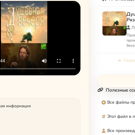
Душ
Ряз
Л
Про
прох
бесе
церк
хара
Перей
обсу
Полезные сс
Все файлы п
кая информация
Этот файл в 
Все произвед