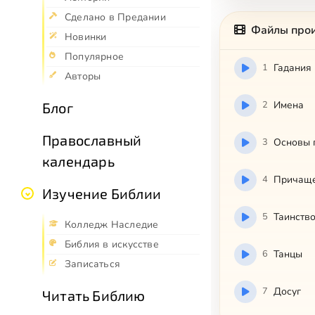
Сделано в Предании
Файлы про
Новинки
Популярное
1
Гадания 
Авторы
2
Имена
Блог
Православный
3
Основы 
календарь
4
Причаще
Изучение Библии
5
Таинств
Колледж Наследие
Библия в искусстве
6
Танцы
Записаться
7
Досуг
Читать Библию