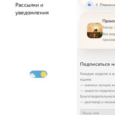
Рассылки и
8
Причаще
уведомления
9
Внешний
Произ
Автор: 
10
Воспита
Все ви
произв
11
Чудеса
12
Уныние 
Подписаться н
13
Молитва
Каждую неделю в в
ящике:
— анонсы лучших м
14
Успех
— новости подопеч
Благотворительного
15
Зависть
— разговор о жизни
16
Многоде