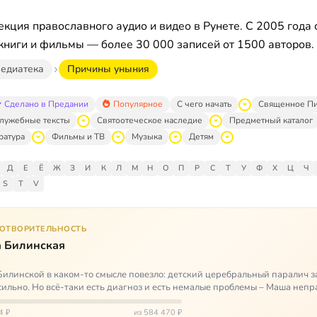
кция православного аудио и видео в Рунете. С 2005 года 
книги и фильмы — более 30 000 записей от 1500 авторов.
едиатека
Причины уныния
Сделано в Предании
Популярное
С чего начать
Священное П
лужебные тексты
Святоотеческое наследие
Предметный каталог
ратура
Фильмы и ТВ
Музыка
Детям
Д
Е
Ё
Ж
З
И
К
Л
М
Н
О
П
Р
С
Т
У
Ф
Х
Ц
Ч
S
T
V
ГОТВОРИТЕЛЬНОСТЬ
 Билинская
илинской в каком-то смысле повезло: детский церебральный паралич з
сильно. Но всё-таки есть диагноз и есть немалые проблемы – Маша неп
и от т…
4 ₽
из 584 470 ₽