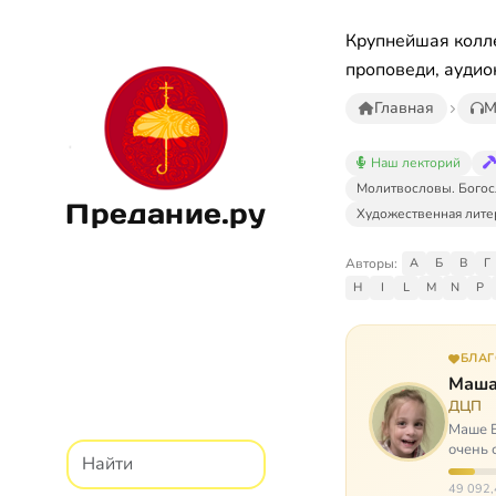
Крупнейшая колле
проповеди, аудио
Главная
М
Наш лекторий
Молитвословы. Богос
Предание.ру
Художественная лите
Авторы:
А
Б
В
Г
H
I
L
M
N
P
БЛА
Маша
ДЦП
Маше Б
очень 
ходит, 
49 092,