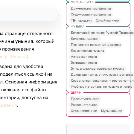
ФИЛЬМЫ И ТВ
Документальные фильмы
Художественные фильмы
ТВ-передачи
Семейное кино
МУЗЫКА
на странице отдельного
Богослужебное пение Русской Правосл
Колокольный звон
ичины уныния
, который
Песнопения поместных церквей
ю произведения
Классическая музыка
 (г. Рязань)
.
Авторская песня
Эстрадная песня
здана для удобства,
Этно, фольклор, народная музыка
 поделиться ссылкой на
Духовные канты, стихи, песни, романсы
Современная вокальная и инструментал
л. Основная информация
Учебные материалы по музыке и пению
, включая все файлы,
ДЕТЯМ
ентарии, доступна на
Просветительское
ведения
.
Развлекательное
Художественное
Музыкальное