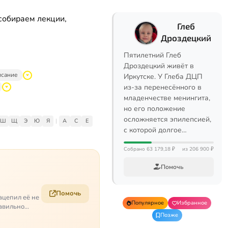
собираем лекции,
Глеб
Дроздецкий
Пятилетний Глеб
Дроздецкий живёт в
исание
Иркутске. У Глеба ДЦП
из-за перенесённого в
младенчестве менингита,
но его положение
осложняется эпилепсией,
Ш
Щ
Э
Ю
Я
|
A
C
E
с которой долгое…
Собрано 63 179,18 ₽
из 206 900 ₽
Помочь
Помочь
ацепил её не
Популярное
Избранное
равильно
Позже