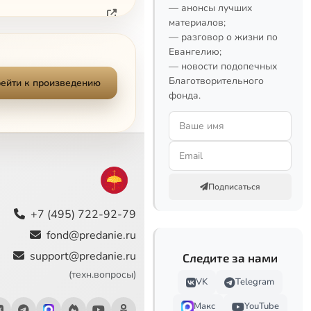
— анонсы лучших
материалов;
— разговор о жизни по
Евангелию;
— новости подопечных
Благотворительного
ейти к произведению
фонда.
Подписаться
+7 (495) 722-92-79
fond@predanie.ru
support@predanie.ru
Следите за нами
(техн.вопросы)
VK
Telegram
Макс
YouTube