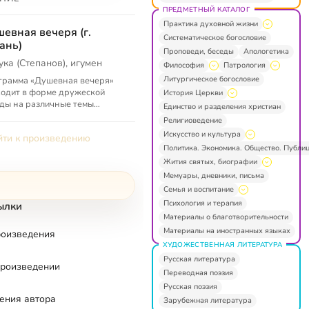
ПРЕДМЕТНЫЙ КАТАЛОГ
Практика духовной жизни
евная вечеря (г.
Систематическое богословие
ань)
Проповеди, беседы
Апологетика
ука (Степанов), игумен
Философия
Патрология
Литургическое богословие
грамма «Душевная вечеря»
одит в форме дружеской
История Церкви
ды на различные темы
Единство и разделения христиан
овного, а также светского
Религиоведение
ктера. Поднимаемые для
Искусство и культура
ти к произведению
ждения в ...
Политика. Экономика. Общество. Публи
Жития святых, биографии
Мемуары, дневники, письма
Семья и воспитание
Психология и терапия
ылки
Материалы о благотворительности
Материалы на иностранных языках
роизведения
ХУДОЖЕСТВЕННАЯ ЛИТЕРАТУРА
Русская литература
произведении
Переводная поэзия
Русская поэзия
ения автора
Зарубежная литература