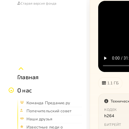
Старая версия фонда
Главная
1.1 ГБ
О нас
Техничес
Команда Предание.ру
КОДЕК
Попечительский совет
h264
Наши друзья
БИТРЕЙТ
Известные люди о