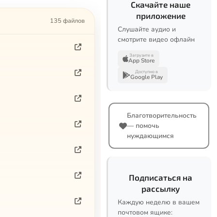
Скачайте наше
приложение
135 файлов
Слушайте аудио и
смотрите видео офлайн
Загрузите в
App Store
Доступно в
Google Play
Благотворительность
— помочь
нуждающимся
Подписаться на
рассылку
Каждую неделю в вашем
почтовом ящике: