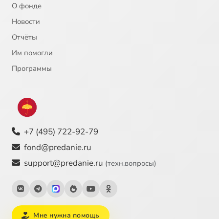
21
Страстная седмица
О фонде
Новости
22
Великий четверг
Отчёты
Им помогли
23
ПАСХА
Программы
24
Преподобный Александр Свирский, 30 апреля
25
Икона Божией Матери Неупиваемая чаша , 18 мая
+7 (495) 722-92-79
26
Равноапостольные Мефодий и Кирилл, 24 мая
fond@predanie.ru
27
ВОЗНЕСЕНИЕ
support@predanie.ru
(техн.вопросы)
28
Приложение 1. Раскол на Украине. О событиях 18 июля 1995 г. в Киеве.
29
Часть 2 фильма. ТРОИЦА.
Мне нужна помощь