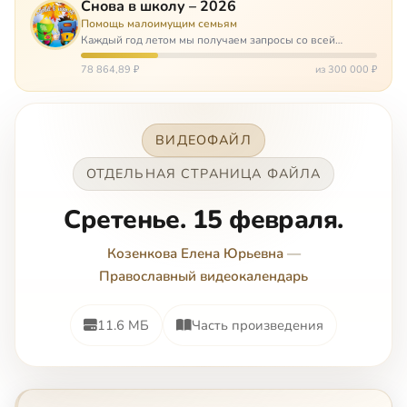
Снова в школу – 2026
Помощь малоимущим семьям
Каждый год летом мы получаем запросы со всей
России: помогите собраться в школу. Семьи с больными
детьми или родителями, семьи без пап или мам,
78 864,89 ₽
из 300 000 ₽
многодетные. Для многих из них покуп…
ВИДЕОФАЙЛ
ОТДЕЛЬНАЯ СТРАНИЦА ФАЙЛА
Сретенье. 15 февраля.
Козенкова Елена Юрьевна
—
Православный видеокалендарь
11.6 МБ
Часть произведения