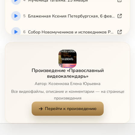
Мученица Татьяна. 25 января
5
Блаженная Ксения Петербургская, 6 февраля
6
Собор Новомучеников и исповедников Российских
7
Сретенье. 15 февраля.
Сейчас
8
Икона Божией Матери Иверская , 25 февраля
Произведение «Православный
видеокалендарь»
9
Вселенская родительская суббота
Автор: Козенкова Елена Юрьевна
Все видеофайлы, описание и комментарии — на странице
10
Масленница
произведения
Перейти к произведению
11
Прощеное Воскресенье
12
Великий Пост