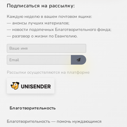
Подписаться на рассылку:
13
Икона Божией Матери 'Державная'
Каждую неделю в вашем почтовом ящике:
— анонсы лучших материалов;
14
Святой благоверный князь Даниил Московский, 17 марта
— новости подопечных Благотворительного фонда;
— разговор о жизни по Евангелию.
15
Икона Божией Матери Курская-Коренная , 21 марта
16
Сорок мучеников Севастийских, 22 марта
17
Похвала Пресвятой Богородицы
Рассылки осуществляются на платформе
18
БЛАГОВЕЩЕНИЕ, 7 апреля
19
Лазарева суббота
Благотворительность
20
ВХОД ГОСПОДЕНЬ В ИЕРУСАЛИМ
Благотворительность — помочь нуждающимся