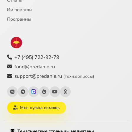
Отчёты
Им помогли
23
ПАСХА
Программы
24
Преподобный Александр Свирский, 30 апреля
25
Икона Божией Матери Неупиваемая чаша , 18 мая
+7 (495) 722-92-79
26
Равноапостольные Мефодий и Кирилл, 24 мая
fond@predanie.ru
27
ВОЗНЕСЕНИЕ
support@predanie.ru
(техн.вопросы)
28
Приложение 1. Раскол на Украине. О событиях 18 июля 1995 г. в Киеве.
29
Часть 2 фильма. ТРОИЦА.
Мне нужна помощь
30
Икона Божией Матери Владимирская , 2 июня
Тематические страницы медиатеки