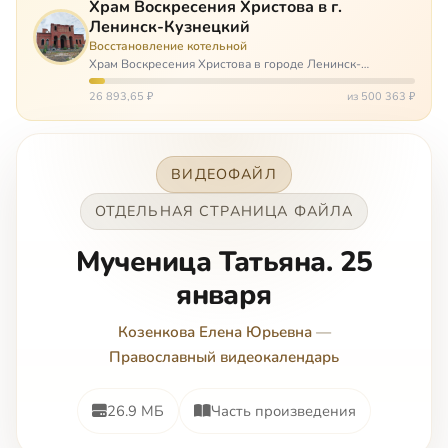
Храм Воскресения Христова в г.
Ленинск-Кузнецкий
Восстановление котельной
Храм Воскресения Христова в городе Ленинск-
Кузнецкий в Кемеровской области – совсем новый, он
открылся всего 20 назад. И сейчас храм может вообще
26 893,65 ₽
из 500 363 ₽
закрыться. Потому что это Сибирь,…
ВИДЕОФАЙЛ
ОТДЕЛЬНАЯ СТРАНИЦА ФАЙЛА
Мученица Татьяна. 25
января
Козенкова Елена Юрьевна
—
Православный видеокалендарь
26.9 МБ
Часть произведения