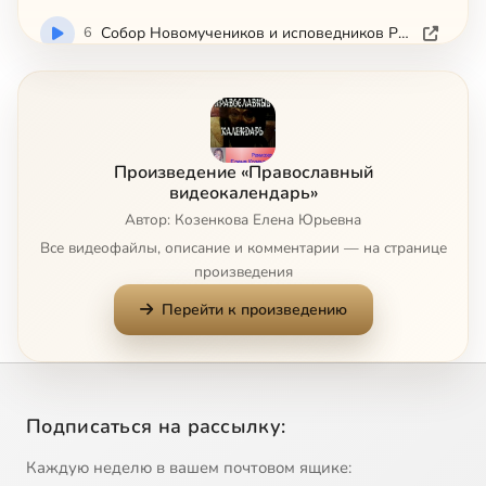
6
Собор Новомучеников и исповедников Российских
7
Сретенье. 15 февраля.
8
Икона Божией Матери Иверская , 25 февраля
Произведение «Православный
видеокалендарь»
9
Вселенская родительская суббота
Автор: Козенкова Елена Юрьевна
Все видеофайлы, описание и комментарии — на странице
10
Масленница
произведения
Перейти к произведению
11
Прощеное Воскресенье
12
Великий Пост
Подписаться на рассылку:
13
Икона Божией Матери 'Державная'
Каждую неделю в вашем почтовом ящике: