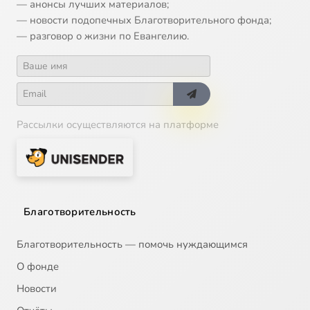
— анонсы лучших материалов;
14
Святой благоверный князь Даниил Московский, 17 марта
— новости подопечных Благотворительного фонда;
— разговор о жизни по Евангелию.
15
Икона Божией Матери Курская-Коренная , 21 марта
16
Сорок мучеников Севастийских, 22 марта
17
Похвала Пресвятой Богородицы
Рассылки осуществляются на платформе
18
БЛАГОВЕЩЕНИЕ, 7 апреля
19
Лазарева суббота
Благотворительность
20
ВХОД ГОСПОДЕНЬ В ИЕРУСАЛИМ
Благотворительность — помочь нуждающимся
21
Страстная седмица
О фонде
Новости
22
Великий четверг