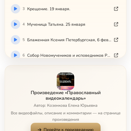
3
Крещение. 19 января.
4
Мученица Татьяна. 25 января
5
Блаженная Ксения Петербургская, 6 февраля
6
Собор Новомучеников и исповедников Российских
7
Сретенье. 15 февраля.
8
Икона Божией Матери Иверская , 25 февраля
Сейчас
Произведение «Православный
видеокалендарь»
9
Вселенская родительская суббота
Автор: Козенкова Елена Юрьевна
Все видеофайлы, описание и комментарии — на странице
10
Масленница
произведения
Перейти к произведению