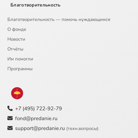
Благотворительность
20
ВХОД ГОСПОДЕНЬ В ИЕРУСАЛИМ
Благотворительность — помочь нуждающимся
21
Страстная седмица
О фонде
Новости
22
Великий четверг
Отчёты
Им помогли
23
ПАСХА
Программы
24
Преподобный Александр Свирский, 30 апреля
25
Икона Божией Матери Неупиваемая чаша , 18 мая
+7 (495) 722-92-79
26
Равноапостольные Мефодий и Кирилл, 24 мая
fond@predanie.ru
27
ВОЗНЕСЕНИЕ
support@predanie.ru
(техн.вопросы)