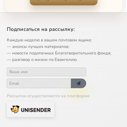
11
Прощеное Воскресенье
12
Великий Пост
Подписаться на рассылку:
13
Икона Божией Матери 'Державная'
Каждую неделю в вашем почтовом ящике:
— анонсы лучших материалов;
14
Святой благоверный князь Даниил Московский, 17 марта
— новости подопечных Благотворительного фонда;
— разговор о жизни по Евангелию.
15
Икона Божией Матери Курская-Коренная , 21 марта
16
Сорок мучеников Севастийских, 22 марта
17
Похвала Пресвятой Богородицы
Рассылки осуществляются на платформе
18
БЛАГОВЕЩЕНИЕ, 7 апреля
19
Лазарева суббота