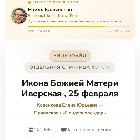
БЛАГОТВОРИТЕЛЬНОСТЬ
Наиль Калыпетов
Болезнь Шарко-Мари-Тута
У двенадцатилетнего Наиля большие, но решаемые
проблемы. Он болен редкой болезнью, которая ставит
перед ним множество непростых задача, угрожая в
305 549,63 ₽
из 400 000 ₽
противном случае парализацией и да…
ВИДЕОФАЙЛ
ОТДЕЛЬНАЯ СТРАНИЦА ФАЙЛА
Икона Божией Матери
Иверская , 25 февраля
Козенкова Елена Юрьевна
—
Православный видеокалендарь
14.2 МБ
Часть произведения