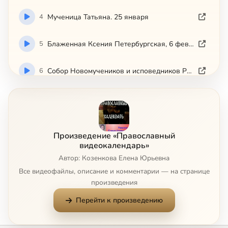
4
Мученица Татьяна. 25 января
5
Блаженная Ксения Петербургская, 6 февраля
6
Собор Новомучеников и исповедников Российских
7
Сретенье. 15 февраля.
8
Икона Божией Матери Иверская , 25 февраля
Произведение «Православный
видеокалендарь»
9
Вселенская родительская суббота
Автор: Козенкова Елена Юрьевна
Все видеофайлы, описание и комментарии — на странице
10
Масленница
произведения
Перейти к произведению
11
Прощеное Воскресенье