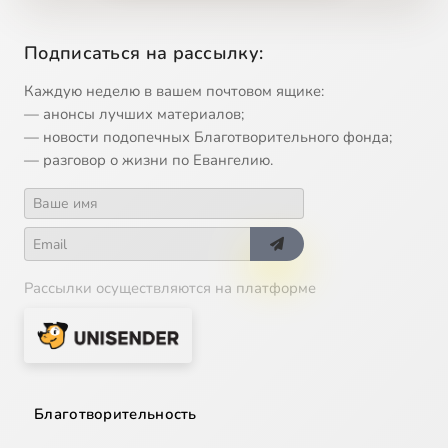
12
Великий Пост
Подписаться на рассылку:
13
Икона Божией Матери 'Державная'
Каждую неделю в вашем почтовом ящике:
— анонсы лучших материалов;
14
Святой благоверный князь Даниил Московский, 17 марта
— новости подопечных Благотворительного фонда;
— разговор о жизни по Евангелию.
15
Икона Божией Матери Курская-Коренная , 21 марта
16
Сорок мучеников Севастийских, 22 марта
17
Похвала Пресвятой Богородицы
Сейчас
Рассылки осуществляются на платформе
18
БЛАГОВЕЩЕНИЕ, 7 апреля
19
Лазарева суббота
Благотворительность
20
ВХОД ГОСПОДЕНЬ В ИЕРУСАЛИМ