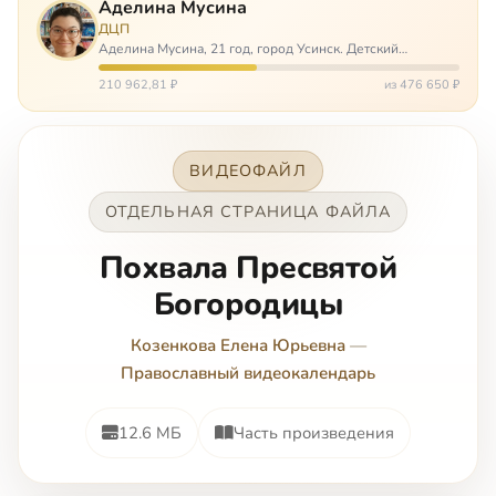
Аделина Мусина
ДЦП
Аделина Мусина, 21 год, город Усинск. Детский
церебральный паралич, передвигается на ходунках или
коляске. Аделине требуется помощь, чтобы ноги
210 962,81 ₽
из 476 650 ₽
окончательно не перестали слушаться…
ВИДЕОФАЙЛ
ОТДЕЛЬНАЯ СТРАНИЦА ФАЙЛА
Похвала Пресвятой
Богородицы
Козенкова Елена Юрьевна
—
Православный видеокалендарь
12.6 МБ
Часть произведения