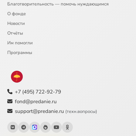
Благотворительность — помочь нуждающимся
21
Страстная седмица
О фонде
Новости
22
Великий четверг
Отчёты
Им помогли
23
ПАСХА
Программы
24
Преподобный Александр Свирский, 30 апреля
25
Икона Божией Матери Неупиваемая чаша , 18 мая
+7 (495) 722-92-79
26
Равноапостольные Мефодий и Кирилл, 24 мая
fond@predanie.ru
27
ВОЗНЕСЕНИЕ
support@predanie.ru
(техн.вопросы)
28
Приложение 1. Раскол на Украине. О событиях 18 июля 1995 г. в Киеве.