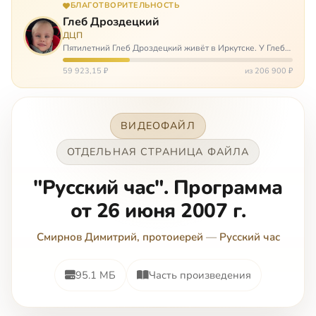
БЛАГОТВОРИТЕЛЬНОСТЬ
Глеб Дроздецкий
ДЦП
Пятилетний Глеб Дроздецкий живёт в Иркутске. У Глеба
ДЦП из-за перенесённого в младенчестве менингита,
но его положение осложняется эпилепсией, с которой
59 923,15 ₽
из 206 900 ₽
долгое время была невозмож…
ВИДЕОФАЙЛ
ОТДЕЛЬНАЯ СТРАНИЦА ФАЙЛА
"Русский час". Программа
от 26 июня 2007 г.
Смирнов Димитрий, протоиерей
—
Русский час
95.1 МБ
Часть произведения