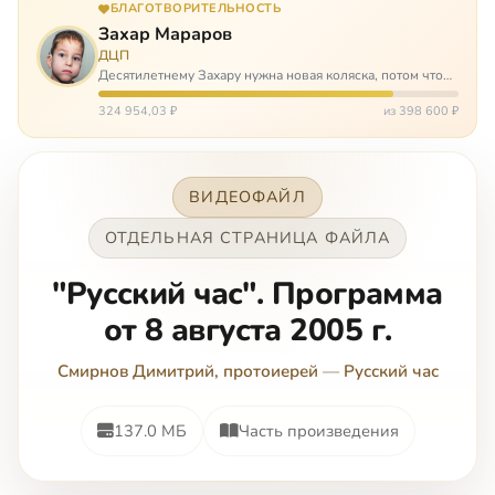
БЛАГОТВОРИТЕЛЬНОСТЬ
Захар Мараров
ДЦП
Десятилетнему Захару нужна новая коляска, потом что
старая сломалась. А без коляски он не сможет не только
просто выходить из дома, но и продолжать лечение в
324 954,03 ₽
из 398 600 ₽
реабилитационных центр…
ВИДЕОФАЙЛ
ОТДЕЛЬНАЯ СТРАНИЦА ФАЙЛА
"Русский час". Программа
от 8 августа 2005 г.
Смирнов Димитрий, протоиерей
—
Русский час
137.0 МБ
Часть произведения