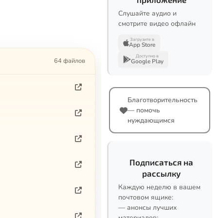
Слушайте аудио и
смотрите видео офлайн
Загрузите в
App Store
Доступно в
64 файлов
Google Play
Благотворительность
— помочь
нуждающимся
Подписаться на
рассылку
Каждую неделю в вашем
почтовом ящике:
— анонсы лучших
материалов;