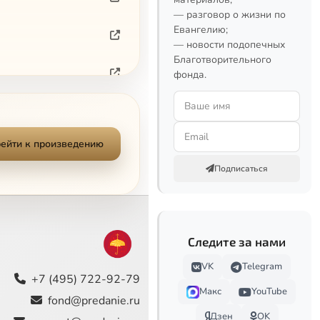
— разговор о жизни по
Евангелию;
— новости подопечных
Благотворительного
фонда.
ейти к произведению
Подписаться
Следите за нами
VK
Telegram
+7 (495) 722-92-79
Макс
YouTube
fond@predanie.ru
Дзен
OK