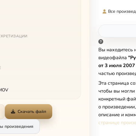
Все произвед
СКРЕТИЗАЦИИ
Вы находитесь 
видеофайла
"Ру
от 3 июля 2007 
Е
частью произв
Эта страница со
 MOV
чтобы вы могли
конкретный фай
о произведении
Скачать файл
описание и комм
странице произ
ы произведения