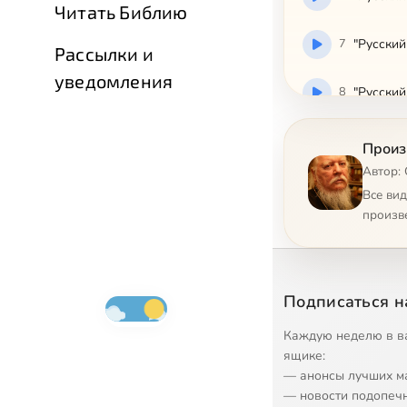
Читать Библию
7
"Русский
Рассылки и
уведомления
8
"Русский
9
"Русский
Произ
Автор:
10
"Русский
Все ви
произв
11
"Русский
12
"Русский
Подписаться н
13
"Русский
Каждую неделю в в
ящике:
— анонсы лучших м
14
"Русский
— новости подопеч