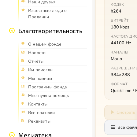
Наши друзья
КОДЕК
Известные люди о
h264
Предании
БИТРЕЙТ
180 kbps
Благотворительность
ЧАСТОТА ДИ
44100 Hz
О нашем фонде
КАНАЛЫ
Новости
Моно
Отчёты
РАЗРЕШЕНИ
Им помогли
384×288
Мы помним
ФОРМАТ
Программы фонда
QuickTime /
Мне нужна помощь
Контакты
Смотреть
Все платежи
Реквизиты
Все файл
Медиатека