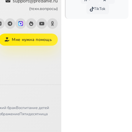
support@predanie.ru
(техн.вопросы)
TikTok
Мне нужна помощь
кий брак
Воспитание детей
ображение
Пятидесятница