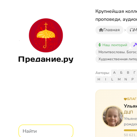
Крупнейшая колле
проповеди, аудио
Главная
М
Наш лекторий
Молитвословы. Богос
Предание.ру
Художественная лите
Авторы:
А
Б
В
Г
H
I
L
M
N
P
БЛА
Улья
ДЦП
Ульяне
рожден
реабил
50 621,