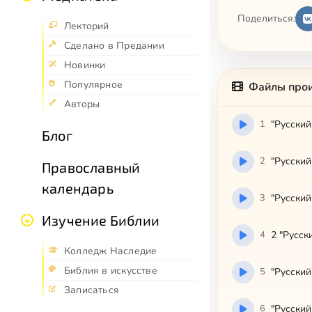
Поделиться:
Лекторий
Сделано в Предании
Новинки
Популярное
Файлы про
Авторы
1
"Русский
Блог
2
"Русский
Православный
календарь
3
"Русский
Изучение Библии
4
2 "Русск
Колледж Наследие
Библия в искусстве
5
"Русский
Записаться
6
"Русский