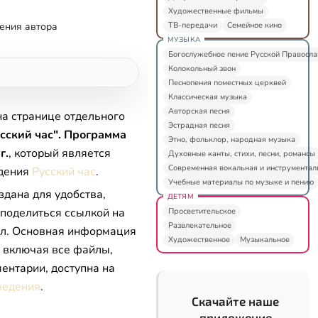
Художественные фильмы
ТВ-передачи
Семейное кино
ения автора
МУЗЫКА
Богослужебное пение Русской Правосл
Колокольный звон
Песнопения поместных церквей
Классическая музыка
Авторская песня
на странице отдельного
Эстрадная песня
сский час". Программа
Этно, фольклор, народная музыка
г.
, который является
Духовные канты, стихи, песни, романсы
Современная вокальная и инструментал
едения
Русский час
.
Учебные материалы по музыке и пению
здана для удобства,
ДЕТЯМ
 поделиться ссылкой на
Просветительское
Развлекательное
л. Основная информация
Художественное
Музыкальное
, включая все файлы,
ентарии, доступна на
ведения
.
Скачайте наше
приложение