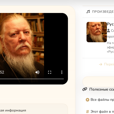
ПРОИЗВЕДЕ
Рус
С
про
На т
эфир
«Рус
Смир
Дмит
Перей
вопр
Полезные сс
Все файлы п
кая информация
Этот файл в 