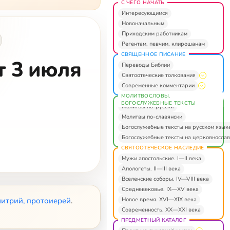
С ЧЕГО НАЧАТЬ
Интересующимся
Новоначальным
Приходским работникам
Регентам, певчим, клирошанам
СВЯЩЕННОЕ ПИСАНИЕ
т 3 июля
Переводы Библии
Святоотеческие толкования
Современные комментарии
МОЛИТВОСЛОВЫ.
БОГОСЛУЖЕБНЫЕ ТЕКСТЫ
Молитвы по-русски
Молитвы по-славянски
Богослужебные тексты на русском язык
Богослужебные тексты на церковнослав
СВЯТООТЕЧЕСКОЕ НАСЛЕДИЕ
Мужи апостольские. I—II века
Апологеты. II—III века
Вселенские соборы. IV—VIII века
Средневековье. IX—XV века
Новое время. XVI—XIX века
итрий, протоиерей
.
Современность. XX—XXI века
ПРЕДМЕТНЫЙ КАТАЛОГ