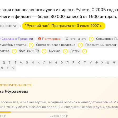
кция православного аудио и видео в Рунете. С 2005 года 
книги и фильмы — более 30 000 записей от 1500 авторов.
едиатека
"Русский час". Программа от 3 июля 2007 г.
Сделано в Предании
Популярное
С чего начать
Священное П
лужебные тексты
Святоотеческое наследие
Предметный каталог
ратура
Фильмы и ТВ
Музыка
Детям
Д
Е
Ё
Ж
З
И
К
Л
М
Н
О
П
Р
С
Т
У
Ф
Х
Ц
Ч
S
T
V
ГОТВОРИТЕЛЬНОСТЬ
на Журавлёва
 восемь лет, и она четвертый, младший ребёнок в многодетной семье. И 
ия Ульяну лечат. Несколько операций, ежедневные процедуры, длител
итации и беско…
11 ₽
из 180 000 ₽