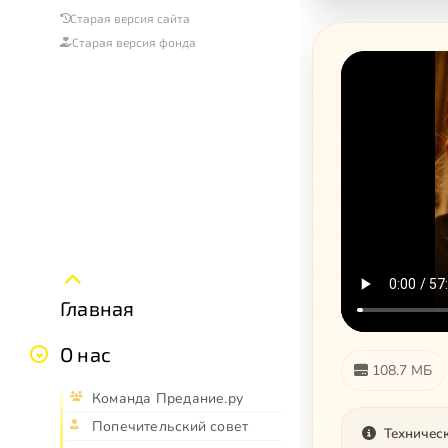
Старая версия сайта
Старая версия фонда
Главная
О нас
108.7 МБ
Команда Предание.ру
Попечительский совет
Техничес