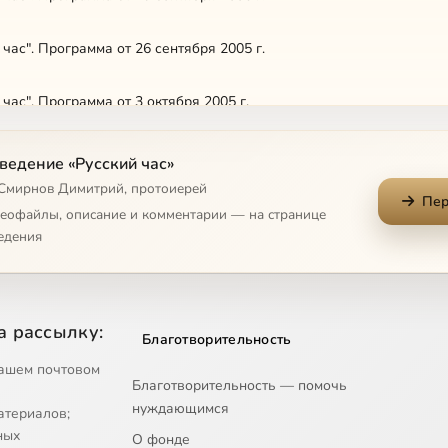
 час". Программа от 26 сентября 2005 г.
 час". Программа от 3 октября 2005 г.
 час". Программа от 10 октября 2005 г.
ведение «Русский час»
 Смирнов Димитрий, протоиерей
Пер
 час". Программа от 17 октября 2006 г.
деофайлы, описание и комментарии — на странице
едения
 час". Программа от 24 октября 2006 г.
 час". Программа от 31 октября 2006 г.
а рассылку:
Благотворительность
 час". Программа от 7 ноября 2006 г.
ашем почтовом
Благотворительность — помочь
нуждающимся
атериалов;
 час". Программа от 14 ноября 2006 г.
ных
О фонде