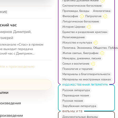
Практика духовной жизни
Систематическое богословие
Проповеди, беседы
Апологетика
НИЕ
Философия
Патрология
Литургическое богословие
ский час
История Церкви
мирнов Димитрий,
Единство и разделения христиан
Религиоведение
тоиерей
Искусство и культура
елеканале «Спас» в прямом
Политика. Экономика. Общество. Публи
е выходит передача
Жития святых, биографии
ский час с Дмитрием
новым», где протоиерей
Мемуары, дневники, письма
рий Смирнов отвечает на
Семья и воспитание
ти к произведению
осы телезрител...
Психология и терапия
Материалы о благотворительности
Материалы на иностранных языках
ХУДОЖЕСТВЕННАЯ ЛИТЕРАТУРА
Русская литература
ылки
Переводная поэзия
Русская поэзия
роизведения
Зарубежная литература
ФИЛЬМЫ И ТВ
произведении
Документальные фильмы