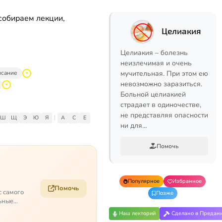
собираем лекции,
Целиакия
Целиакия – болезнь
неизлечимая и очень
исание
мучительная. При этом ею
невозможно заразиться.
Больной целиакией
страдает в одиночестве,
не представляя опасности
Ш
Щ
Э
Ю
Я
|
A
C
E
ни для…
Помочь
Популярное
Избранное
Помочь
с самого
Позже
ьные
Наш лекторий
Сделано в Предан