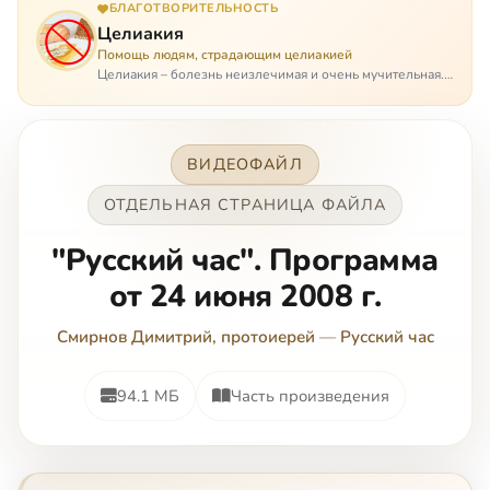
БЛАГОТВОРИТЕЛЬНОСТЬ
Целиакия
Помощь людям, страдающим целиакией
Целиакия – болезнь неизлечимая и очень мучительная.
При этом ею невозможно заразиться. Больной
целиакией страдает в одиночестве, не представляя
опасности ни для кого, кроме своих п…
ВИДЕОФАЙЛ
ОТДЕЛЬНАЯ СТРАНИЦА ФАЙЛА
"Русский час". Программа
от 24 июня 2008 г.
Смирнов Димитрий, протоиерей
—
Русский час
94.1 МБ
Часть произведения