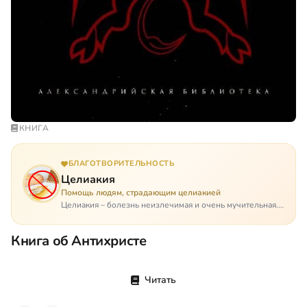
КНИГА
БЛАГОТВОРИТЕЛЬНОСТЬ
Целиакия
Помощь людям, страдающим целиакией
Целиакия – болезнь неизлечимая и очень мучительная.
При этом ею невозможно заразиться. Больной
целиакией страдает в одиночестве, не представляя
Книга об Антихристе
опасности ни для кого, кроме своих п…
Читать