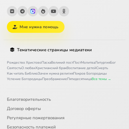
Мне нужна помощь
Тематические страницы медиатеки
Рождество Христово
Пасха
Великий пост
Пост
Молитва
Литургия
Бог
Святость
О любви
Христианский брак
Воспитание детей
Смерть
Как читать Библию
Зачем нужна религия
Покров Богородицы
Успение Богородицы
Преображение
Пятидесятница
Все темы →
Благотворительность
Договор оферты
Регулярные пожертвования
Безопасность платежей