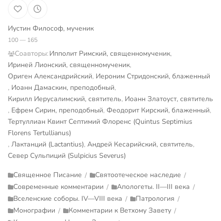
Иустин Философ, мученик
100 — 165
Соавторы:
Ипполит Римский, священномученик
,
Ириней Лионский, священномученик
,
Ориген Александрийский
,
Иероним Стридонский, блаженный
,
Иоанн Дамаскин, преподобный
,
Кирилл Иерусалимский, святитель
,
Иоанн Златоуст, святитель
,
Ефрем Сирин, преподобный
,
Феодорит Кирский, блаженный
,
Тертуллиан Квинт Септимий Флоренс (Quintus Septimius
Florens Tertullianus)
,
Лактанций (Lactantius)
,
Андрей Кесарийский, святитель
,
Север Сульпиций (Sulpicius Severus)
Священное Писание
Святоотеческое наследие
/
/
Современные комментарии
Апологеты. II—III века
/
/
Вселенские соборы. IV—VIII века
Патрология
/
/
Монографии
Комментарии к Ветхому Завету
/
/