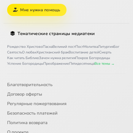
Мне нужна помощь
Тематические страницы медиатеки
Рождество Христово
Пасха
Великий пост
Пост
Молитва
Литургия
Бог
Святость
О любви
Христианский брак
Воспитание детей
Смерть
Как читать Библию
Зачем нужна религия
Покров Богородицы
Успение Богородицы
Преображение
Пятидесятница
Все темы →
Благотворительность
Договор оферты
Регулярные пожертвования
Безопасность платежей
Политика возврата
О проекте