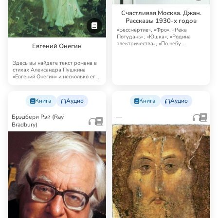
Счастливая Москва. Джан.
Рассказы 1930-х годов
«Бессмертие», «Фро», «Река
Потудань», «Юшка», «Родина
электричества», «По небу
Евгений Онегин
полуночи», «В прекрас…
Здесь вы найдете текст романа в
стихах Александра Пушкина
«Евгений Онегин» и несколько его
аудиоверс…
Книга
Аудио
Книга
Аудио
Брэдбери Рэй (Ray
—
Bradbury)