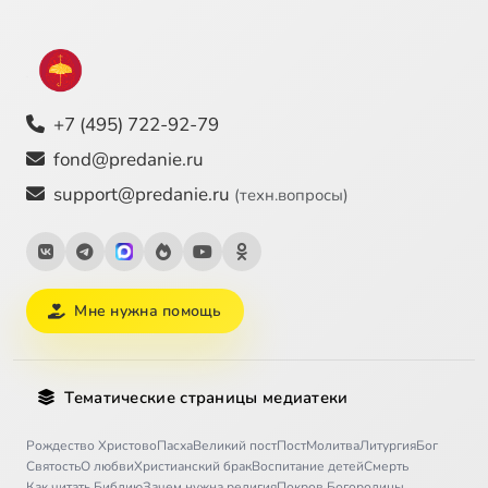
+7 (495) 722-92-79
fond@predanie.ru
support@predanie.ru
(техн.вопросы)
Мне нужна помощь
Тематические страницы медиатеки
Рождество Христово
Пасха
Великий пост
Пост
Молитва
Литургия
Бог
Святость
О любви
Христианский брак
Воспитание детей
Смерть
Как читать Библию
Зачем нужна религия
Покров Богородицы