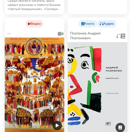
Синодальный перевод — …
Среди прочего читатель здесь
найдет рассказы и повести Бунина
«Чистый понедельник», «Господин
из Сан…
Видео
Книга
Аудио
—
Платонов Андрей
Платонович