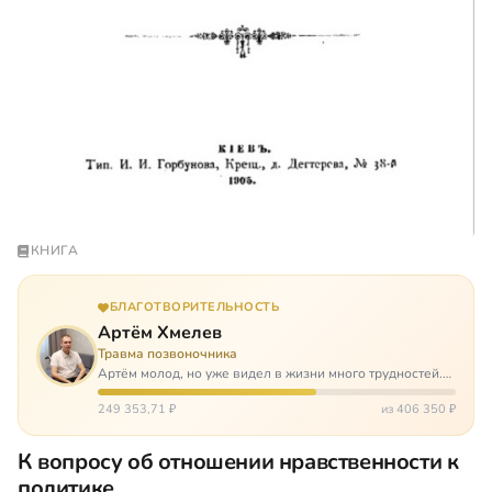
КНИГА
БЛАГОТВОРИТЕЛЬНОСТЬ
Артём Хмелев
Травма позвоночника
Артём молод, но уже видел в жизни много трудностей.
Он сирота, привык заботится о себе сам, но, когда
случилось несчастье, и он был парализован – остался на
249 353,71 ₽
из 406 350 ₽
попечении бабушки. И кр…
К вопросу об отношении нравственности к
политике