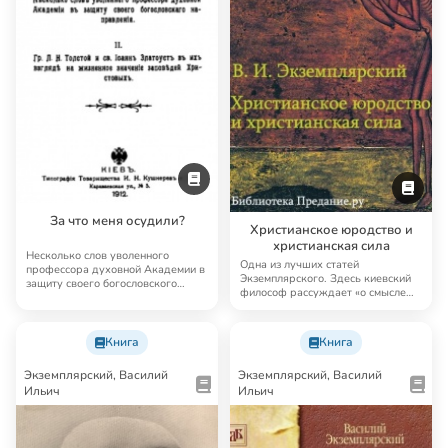
За что меня осудили?
Христианское юродство и
христианская сила
Несколько слов уволенного
Одна из лучших статей
профессора духовной Академии в
Экземплярского. Здесь киевский
защиту своего богословского
философ рассуждает «о смысле
направления. Гр…
христианской жизни…
Книга
Книга
Экземплярский, Василий
Экземплярский, Василий
Ильич
Ильич