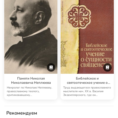
Памяти Николая
Библейское и
Николаевича Неплюева
святоотеческое учение о
сущности священства
Некролог по Николаю Неплюеву,
Труд выдающегося православного
православному теологу,
мыслителя нач. XX в. Василия
критиковавшему
Экземплярского, где он
антихристианство современного
предлагает богосл…
ми…
Рекомендуем