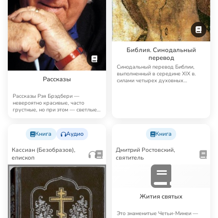
Библия. Синодальный
перевод
Синодальный перевод Библии,
выполненный в середине XIX в.
Рассказы
силами четырех духовных
академий, до сих п…
Рассказы Рэя Брэдбери —
невероятно красивые, часто
грустные, но при этом — светлые,
человечные, поэт…
Книга
Аудио
Книга
Кассиан (Безобразов),
Дмитрий Ростовский,
епископ
святитель
Жития святых
Это знаменитые Четьи-Минеи —