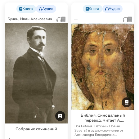
Книга
Аудио
Книга
Аудио
Бунин, Иван Алексеевич
—
Библия. Синодальный
перевод. Читает А.
Бондаренко и И.
Вся Библия (Ветхий и Новый
Собрание сочинений
Прудовский
Заветы) в аудиоисполнении от
Александра Бондаренко