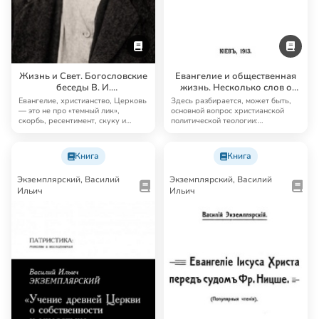
Жизнь и Свет. Богословские
Евангелие и общественная
беседы В. И.
жизнь. Несколько слов о
Экземплярского
социальной стороне
Евангелие, христианство, Церковь
Здесь разбирается, может быть,
евангельской проповеди
— это не про «темный лик»,
основной вопрос христианской
скорбь, ресентимент, скуку и
политической теологии:
прочее, — а…
христианство — ин…
Книга
Книга
Экземплярский, Василий
Экземплярский, Василий
Ильич
Ильич