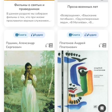
Фильмы о святых и
Проза военных лет
праведниках
В данном разделе мы собираем
«Возвращение», «Взыскание
фильмы о тех, кто при жизни
погибших», «Одухотворенные
прославился верным служением
люди», «В Могилёве», «В
Христу. Некото…
Белоруссии», «На могила…
Книга
Аудио
Книга
Аудио
Пушкин, Александр
Платонов Андрей
Сергеевич
Платонович