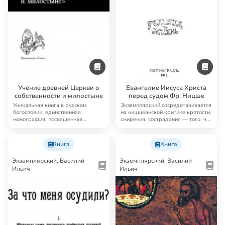
Учение древней Церкви о
Евангелие Иисуса Христа
собственности и милостыне
перед судом Фр. Ницше
Уникальная книга в русском
Экземплярский сосредотачивается
богословии, единственная
на ницшеанской критике кротости,
монография, посвященная
смирения, сострадания — того, что
вопросам собственности у…
в…
Книга
Книга
Экземплярский, Василий
Экземплярский, Василий
Ильич
Ильич