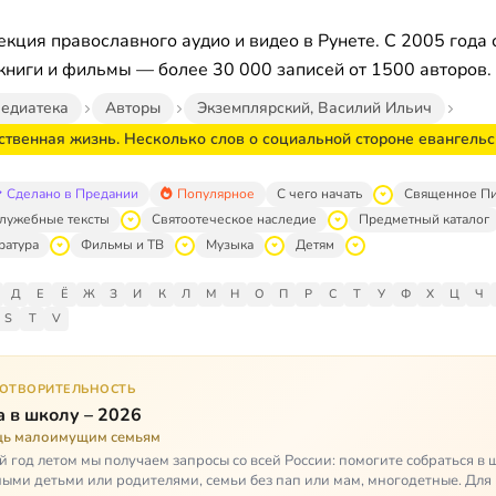
кция православного аудио и видео в Рунете. С 2005 года 
книги и фильмы — более 30 000 записей от 1500 авторов.
едиатека
Авторы
Экземплярский, Василий Ильич
ственная жизнь. Несколько слов о социальной стороне евангель
Сделано в Предании
Популярное
С чего начать
Священное П
лужебные тексты
Святоотеческое наследие
Предметный каталог
ратура
Фильмы и ТВ
Музыка
Детям
Д
Е
Ё
Ж
З
И
К
Л
М
Н
О
П
Р
С
Т
У
Ф
Х
Ц
Ч
S
T
V
ГОТВОРИТЕЛЬНОСТЬ
 в школу – 2026
ь малоимущим семьям
 год летом мы получаем запросы со всей России: помогите собраться в 
ными детьми или родителями, семьи без пап или мам, многодетные. Для