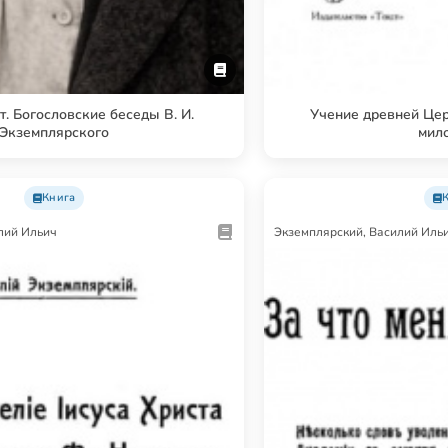
т. Богословские беседы В. И.
Учение древней Цер
Экземплярского
мил
Книга
лий Ильич
Экземплярский, Василий Иль