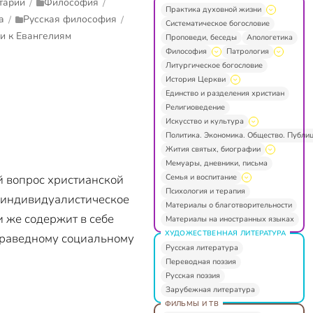
тарии
Философия
/
/
Практика духовной жизни
а
Русская философия
/
/
Систематическое богословие
и к Евангелиям
Проповеди, беседы
Апологетика
Философия
Патрология
Литургическое богословие
История Церкви
Единство и разделения христиан
Религиоведение
Искусство и культура
Политика. Экономика. Общество. Публи
Жития святых, биографии
Мемуары, дневники, письма
Семья и воспитание
й вопрос христианской
Психология и терапия
— индивидуалистическое
Материалы о благотворительности
и же содержит в себе
Материалы на иностранных языках
ХУДОЖЕСТВЕННАЯ ЛИТЕРАТУРА
праведному социальному
Русская литература
Переводная поэзия
Русская поэзия
Зарубежная литература
ФИЛЬМЫ И ТВ