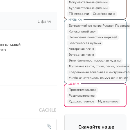
Документальные фильмы
Художественные фильмы
ТВ-передачи
Семейное кино
МУЗЫКА
1 файл
Богослужебное пение Русской Правосл
Колокольный звон
Песнопения поместных церквей
Классическая музыка
ангельской
Авторская песня
ого
Эстрадная песня
Этно, фольклор, народная музыка
Духовные канты, стихи, песни, романсы
Современная вокальная и инструментал
Учебные материалы по музыке и пению
ДЕТЯМ
Просветительское
Развлекательное
Художественное
Музыкальное
Скачайте наше