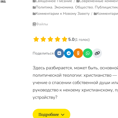
Священное Писание
Современные коммен
/
Политика. Экономика. Общество. Публицистик
Комментарии к Новому Завету
Комментари
/
Файлы
5.0
(1 голос)
Поделиться:
Здесь разбирается, может быть, основно
политической теологии: христианство 
учение о спасении собственной души ил
руководство к некоему христианскому, 
устройству?
Подробнее