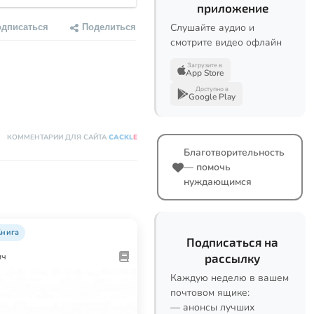
приложение
одписаться
Поделиться
Слушайте аудио и
смотрите видео офлайн
Загрузите в
App Store
Доступно в
Google Play
КОММЕНТАРИИ ДЛЯ САЙТА
CACKL
E
Благотворительность
— помочь
нуждающимся
Книга
Подписаться на
рассылку
ич
Каждую неделю в вашем
почтовом ящике:
— анонсы лучших