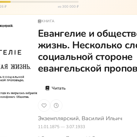
окуп…
26 ₽
из 300 000 ₽
КНИГА
Евангелие и общест
жизнь. Несколько сл
социальной стороне
евангельской пропо
Читать
Экземплярский, Василий Ильич
11.01.1875 — 3.07.1933