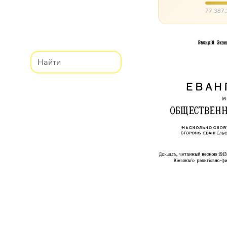
них п
77 387,