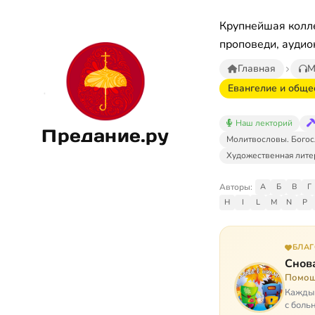
Крупнейшая колле
проповеди, аудио
Главная
М
Евангелие и обще
Наш лекторий
Предание.ру
Молитвословы. Богос
Художественная лите
Авторы:
А
Б
В
Г
H
I
L
M
N
P
БЛА
Снова
Помощ
Каждый
с боль