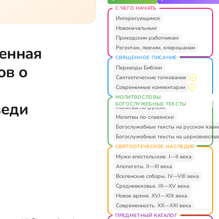
С ЧЕГО НАЧАТЬ
Интересующимся
Новоначальным
Приходским работникам
венная
Регентам, певчим, клирошанам
СВЯЩЕННОЕ ПИСАНИЕ
ов о
Переводы Библии
Святоотеческие толкования
Современные комментарии
МОЛИТВОСЛОВЫ.
веди
БОГОСЛУЖЕБНЫЕ ТЕКСТЫ
Молитвы по-русски
Молитвы по-славянски
Богослужебные тексты на русском язык
Богослужебные тексты на церковнослав
СВЯТООТЕЧЕСКОЕ НАСЛЕДИЕ
Мужи апостольские. I—II века
Апологеты. II—III века
Вселенские соборы. IV—VIII века
Средневековье. IX—XV века
Новое время. XVI—XIX века
Современность. XX—XXI века
ПРЕДМЕТНЫЙ КАТАЛОГ