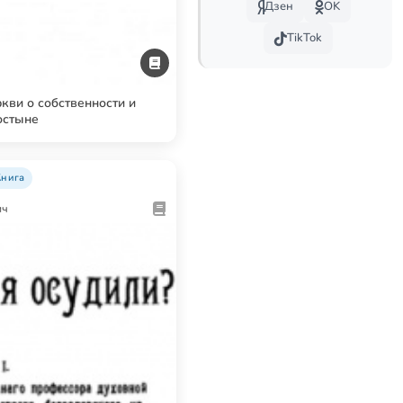
Дзен
OK
TikTok
кви о собственности и
остыне
Книга
ич