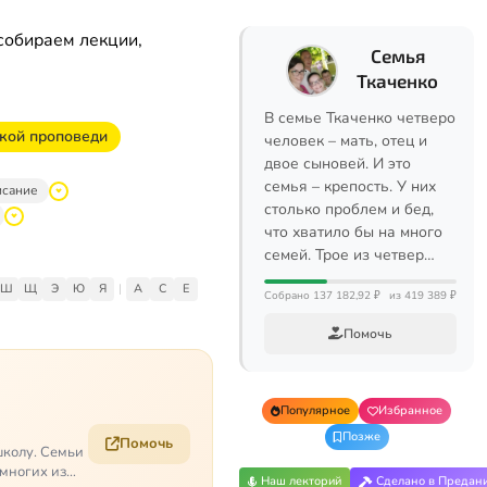
собираем лекции,
Семья
Ткаченко
В семье Ткаченко четверо
ской проповеди
человек – мать, отец и
двое сыновей. И это
семья – крепость. У них
исание
столько проблем и бед,
что хватило бы на много
семей. Трое из четвер…
Ш
Щ
Э
Ю
Я
|
A
C
E
Собрано 137 182,92 ₽
из 419 389 ₽
Помочь
Популярное
Избранное
Позже
Помочь
школу. Семьи
 многих из
Наш лекторий
Сделано в Предан