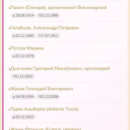
Павел (Олмари), архиепископ Финляндский
р.
28.08.1914
†
02.12.1988
Голубцов, Александр Петрович
р.
02.12.1860
†
17.07.1911
Рогоза Марина
р.
02.12.1978
Дьяченко Григорий Михайлович, протоиерей
†
02.12.1903
Жуков Геннадий Викторович
р.
04.09.1955
†
02.12.2008
Турко Альберто (Alberto Turco)
р.
02.12.1937
Жамм Франсис (Francis Jammes)