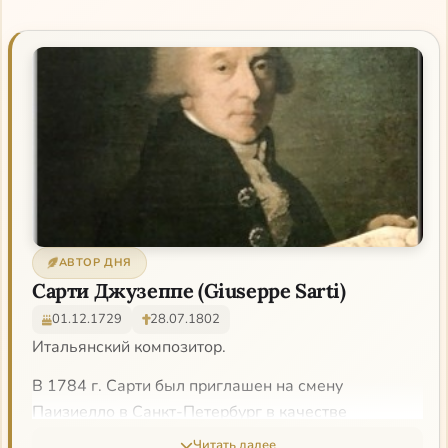
АВТОР ДНЯ
Сарти Джузеппе (Giuseppe Sarti)
01.12.1729
28.07.1802
Итальянский композитор.
В 1784 г. Сарти был приглашен на смену
Паизиелло в Санкт-Петербург в качестве
придворного капельмейстера Екатерины II. В этом
Читать далее