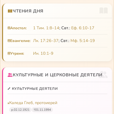
любовью: это не только восторг чувств, но и крест
ЧТЕНИЯ ДНЯ
болезни, который он вымаливает у Бога…
Порфирий (Баирактарис) Кавсокаливит (Πορφύριος
1 Тим. 1:8–14
; Свт.:
Еф. 6:10-17
Апостол:
Καυσοκαλυβίτης)
Лк. 17:26–37
; Свт.:
Мф. 5:14-19
Поучения старца Порфирия Кавсокаливита
Евангелие:
Житие и слова
Ин. 10:1-9
Утреня:
Цветослов советов
КУЛЬТУРНЫЕ И ЦЕРКОВНЫЕ ДЕЯТЕЛИ
КУЛЬТУРНЫЕ ДЕЯТЕЛИ
Каледа Глеб, протоиерей
р.
02.12.1921
†
01.11.1994