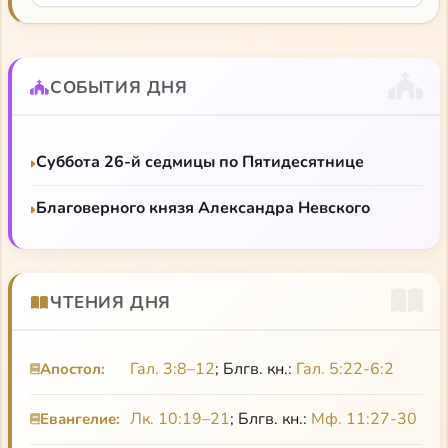
Левицкий «Н. О. Лосский»
,
другая его статья о Лосском
СОБЫТИЯ ДНЯ
Суббота 26-й седмицы по Пятидесятнице
Благоверного князя Александра Невского
ЧТЕНИЯ ДНЯ
Гал. 3:8–12
; Блгв. кн.:
Гал. 5:22-6:2
Апостол:
Лк. 10:19–21
; Блгв. кн.:
Мф. 11:27-30
Евангелие: