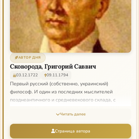
АВТОР ДНЯ
Сковорода, Григорий Саввич
03.12.1722
09.11.1794
Первый русский (собственно, украинский)
философ. И один из последних мыслителей
позднеантичного и средневекового склада, с
характерным единством философии, богословия,
Читать далее
мистики и поэзии. Философ-странник, скорее
учитель мудрости, а не «профессор» («Что такое
Страница автора
жизнь? — пишет он в одном месте: — это