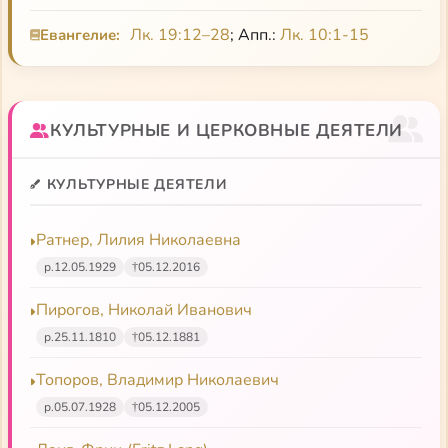
небо»
Душеполезные чтения о Пасхе (радиостанция
Лк. 19:12–28
; Апп.:
Лк. 10:1-15
Евангелие:
Лилия Ратнер. Библейское богословие красоты в
«Град Петров»)
трудах Оливье Клемана
Душеполезные поучения
КУЛЬТУРНЫЕ И ЦЕРКОВНЫЕ ДЕЯТЕЛИ
Старец-утешитель
КУЛЬТУРНЫЕ ДЕЯТЕЛИ
Молитвенное правило
Ратнер, Лилия Николаевна
р.
12.05.1929
†
05.12.2016
Пирогов, Николай Иванович
р.
25.11.1810
†
05.12.1881
Топоров, Владимир Николаевич
р.
05.07.1928
†
05.12.2005