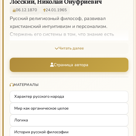
Лосский, Николай Онуфриевич
06.12.1870
24.01.1965
Русский религиозный философ, развивал
христианский интуитивизм и персонализм.
Стержень его системы в том, что знание есть
обладание подлинной реальностью, а не ее
Читать далее
копиями. Стремление личности к «абсолютной
полноте» бытия приводит ее к Богу. Путь человека
Страница автора
и всей твари к Богу является абсолютной
ценностью, в свете которой Лосский выстраивает
свою этику и аксиологию.
МАТЕРИАЛЫ
О нем:
Характер русского народа
Сам Лосский о своей философии «Истории
Мир как органическое целое
русской философии»
Логика
Зеньковский «Неолейбницианство в русской
История русской философии
философии»