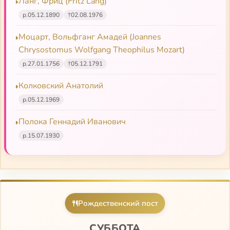
Ланг, Фриц (Fritz Lang)
р.
05.12.1890
†
02.08.1976
Моцарт, Вольфганг Амадей (Joannes
Chrysostomus Wolfgang Theophilus Mozart)
р.
27.01.1756
†
05.12.1791
Колковский Анатолий
р.
05.12.1969
Полока Геннадий Иванович
р.
15.07.1930
Рождественский пост
СУББОТА