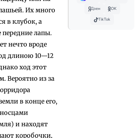
Дзен
OK
пашьей. Их много
TikTok
я в клубок, а
е передние лапы.
ет нечто вроде
ход длиною 10—12
Однако ход этот
м. Вероятно из за
корридора
емли в конце его,
неносцами
мля) и находят
лают коробочки,