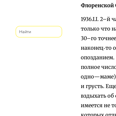
Флоренской C
1936.I.I. 2–
только что н
30–го точнее
наконец‑то о
опозданием. 
полное число
одно—маме). 
и грусть. Еще
вздыхать об 
имеется не т
которых отли