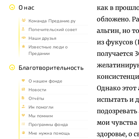
О нас
как в прошлом
обложено. Ра
Команда Предание.ру
альгин, но т
Попечительский совет
Наши друзья
из фукусов (
Известные люди о
получается 
Предании
желатинирую
Благотворительность
консистенци
О нашем фонде
Однако этот 
Новости
испытать и д
Отчёты
Им помогли
подозревать
Мы помним
мои чувства 
Программы фонда
здоровье, о 
Мне нужна помощь