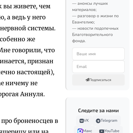
— анонсы лучших
к вы живете, чем
материалов;
— разговор о жизни по
, а ведь у него
Евангелию;
 нервной системы.
— новости подопечных
Благотворительного
собенно же
фонда.
Мне говорили, что
чинается, признан
нечно настоящей),
Подписаться
чае ничему не
орогая Аннуля.
Следите за нами
 про броненосцев в
VK
Telegram
 ящерицу или на
Макс
YouTube