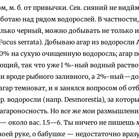
, м. б. от привычки. Сев. сияний не видйм, 
ботаю над рядом водорослей. В частности,
олько черный, можно добывать не только 
Fucus serrata). Добываю агар из водоросли A
30% на сухую очищенную водоросль; агар 
щий, так что уже I %-ный водный раствор
и вроде рыбного заливного, а 2%-ный—до
агар темноват, и я занялся вопросом об от
р. водоросли (напр. Desmorestia), за кото
 агароносность. Ho все же мои размышлени
— около вас. 1.5—6. Ты ничего не пишешь 
своей руке, о бабушке — недостаточно враз