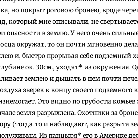
ка, но покрыт роговою бронею, вроде чере
ид, который мне описывали, не свертываетс
и опасности в землю. У него очень сильны
осца окружат, то он почти мгновенно дела
млею и, быстро прорывая себе подземный 
 глубине ок. 30см., уходят* из окружения. 
валивает землею и дышать в нем почти нече
оздуха зверек к концу своего подземного 
знемогает. Это видно по грубости комьев з
ачале земля разрыхлена. Охотники за бро
ру (тогда‑то и наблюдают, как разрыта зе
полуживым. Из панцыря* его в Америке де