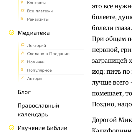
Контакты
это все нужн
Все платежи
болеете, душ
Реквизиты
болели глаза
Медиатека
При общем п
Лекторий
нервной, гри
Сделано в Предании
заграницей х
Новинки
Популярное
иод: пить по
Авторы
лучше всего —
Блог
помешает, то
Поздно, надо
Православный
календарь
Дорогой Мик
Изучение Библии
Калифорнии. 