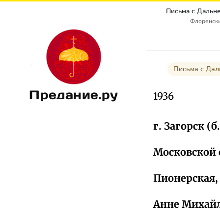
Флоренски
Письма с Дал
Предание.ру
1936
г. Загорск (б
Московской 
Пионерская,
Анне Михайл