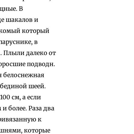
щные. В
де шакалов и
акомый который
паруснике, в
д. Плыли далеко от
поросшие подводн.
ая белоснежная
ебединой шеей.
00 см, а если
 и более. Раза два
привязанную к
шнями, которые