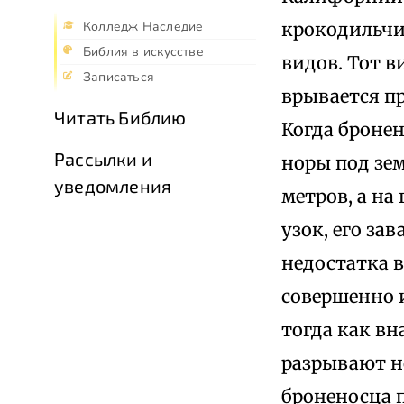
крокодильчи
Колледж Наследие
Библия в искусстве
видов. Тот в
Записаться
врывается пр
Читать Библию
Когда бронен
Рассылки и
норы под зе
уведомления
метров, а на
узок, его за
недостатка в
совершенно и
тогда как вн
разрывают но
броненосца 