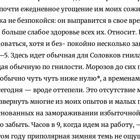
 почти ежедневное угощение им моих сожи
а не безпокойся: он выправится в свое вр
 больше слабое здоровье всех их. Относит.
ваться, хотя и без- покойно несколько за
—5. Здесь идет обычная для Соловков гнилая
ая обычную по гнилости. Морозов до сих п
 обычно чуть чуть ниже нулю*, а времена
сегодня — вроде оттепели. Это отсутствие 
азвернуть многие из моих опытов и малых
основанных на замораживании избыточной 
о забыть. Часов в 9, когда идем на работу,
том году приполярная зимняя темь не ощущ