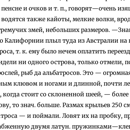
пенсне и очков и т. п., говорят—очень изя
водятся также кайоты, мелкие волки, вро
гремучих змей, небольших размеров. —Зн
о Калифорнии плыл туда из Австралии на 
роса, т. к. ему было нечем оплатить переез
видели ни одного острова, только отмели, 
ослей, рыб да альбатросов. Это — огромн
сным клювом и ногами и длинной, почти л
 когда стоит со склоненной шеей, — более 1
ву, то знач. больше. Размах крыльев 250 см
троса — и поймали. Ловят их на пробку, 
набженную двумя латун. пружинками—кле