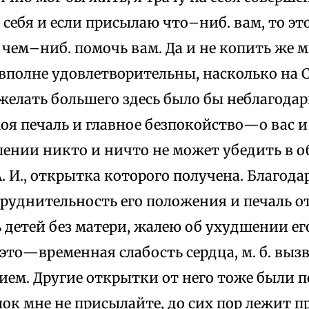
себя и если присылаю что–ниб. вам, то эт
 чем–ниб. помочь вам. Да и не копить же м
полне удовлетворительны, насколько на Со
желать большего здесь было бы неблагодар
оя печаль и главное безпокойство—о вас и 
шении никто и ничто не может убедить в о
. И., открытка которого получена. Благодар
руднительность его положения и печаль о
детей без матери, жалею об ухудшении его
это—временная слабость сердца, м. б. выз
ием. Другие открытки от него тоже были п
ок мне не присылайте, до сих пор лежит п