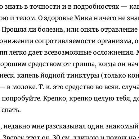
о знать в точности и в подробностях — ка
ою и телом. О здоровье Мика ничего не знаю
. Прошла ли болезнь, или опять отравление
онижении сопротивляемости организма, о
пп легко дает всевозможные осложнения. 
орошим средством от гриппа, когда он на
 неск. капель йодной тинктуры (только ко
 в молоке. Т. к. это средство во всяк. слу
 попробуйте. Крепко, крепко целую тебя, д
 спать.
, недавно мне разсказывал один знакомый
Зверек этот ок. 30 см. длиною и похож на