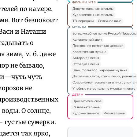
ФИЛЬМЫ И ТВ
телей по камере.
Документальные фильмы
Художественные фильмы
емя. Вот безпокоит
ТВ-передачи
Семейное кино
МУЗЫКА
 Васи и Наташи
Богослужебное пение Русской Правосл
Колокольный звон
гадывать о
Песнопения поместных церквей
Классическая музыка
 зима, м. б. даже
Авторская песня
ор не бывало,
Эстрадная песня
Этно, фольклор, народная музыка
ми—чуть чуть
Духовные канты, стихи, песни, романсы
Современная вокальная и инструментал
морозов не
Учебные материалы по музыке и пению
ДЕТЯМ
 производственных
Просветительское
Развлекательное
воды. О солнце,
Художественное
Музыкальное
 — густые сумерки.
ается так ярко,