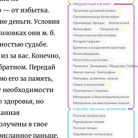
ПРЕДМЕТНЫЙ КАТАЛОГ
о — от избытка.
Практика духовной жизни
Систематическое богословие
не деньги. Условия
Проповеди, беседы
Апологетика
Философия
Патрология
ловках они м. б.
Литургическое богословие
История Церкви
ностью судьбе.
Единство и разделения христиан
Религиоведение
из за вас. Конечно,
Искусство и культура
братном. Передай
Политика. Экономика. Общество. Публи
Жития святых, биографии
ю его за память,
Мемуары, дневники, письма
Семья и воспитание
т необходимости
Психология и терапия
Материалы о благотворительности
 здоровья, но
Материалы на иностранных языках
ХУДОЖЕСТВЕННАЯ ЛИТЕРАТУРА
ванная
Русская литература
Переводная поэзия
олучены в свое
Русская поэзия
рисланное раньше,
Зарубежная литература