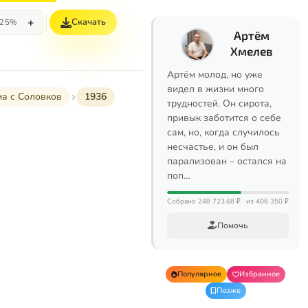
+
Скачать
25%
Артём
Хмелев
Артём молод, но уже
видел в жизни много
а с Соловков
1936
трудностей. Он сирота,
привык заботится о себе
сам, но, когда случилось
несчастье, и он был
парализован – остался на
поп…
Собрано 248 723,68 ₽
из 406 350 ₽
Помочь
Популярное
Избранное
Позже