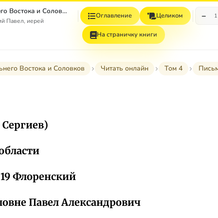
Письма с Дальнего Востока и Соловков
−
Оглавление
Целиком
1
й Павел, иерей
На страничку книги
ьнего Востока и Соловков
Читать онлайн
Том 4
Письм
. Сергиев)
области
 19 Флоренский
овне Павел Александрович