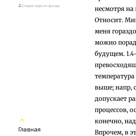
Старая версия фонда
несмотря на
Относит. Мик
меня гораздо
можно порадо
будущем. 1.4
превосходящ
температура
выше; напр, 
допускает р
процессов, 
конечно, над
Главная
Впрочем, в э