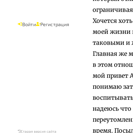
ограничивая 
Хочется хоть
Войти
Регистрация
моей жизни в
таковыми и 
Главная же м
в этом отно
мой привет А
понимаю зат
воспитывать 
надеюсь что 
переутомлен
время. Посыл
Старая версия сайта