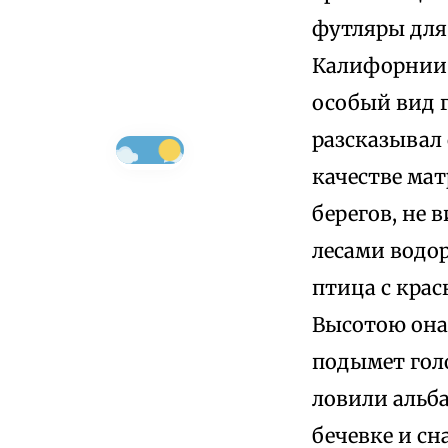
футляры для 
Калифорнии 
особый вид 
разсказывал 
качестве мат
берегов, не 
лесами водор
птица с кра
Высотою она,
подымет голо
ловили альба
бечевке и с