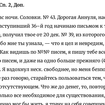
n. 2, Доп.
й час ночи. Соловки. № 43. Дорогая Аннуля, 
аступивший 36–й год начинаю письмом к теб
, получил твое от 20 дек. № 39, из которого
бо мне ты узнала, — что я цел и невредим, 
Как видишь по №№ писем, я пишу тебе все, 
 писем, и даже на одно больше прежняго (4
Я вздохнул неск. свободнее, но меня без
 раз говорю, старайтесь пользоваться тем, ч
отсутствующем. Что же до денег, то, повто
олько все необходимое для существования,
чно мог бы жить, я трачу на себя соверше