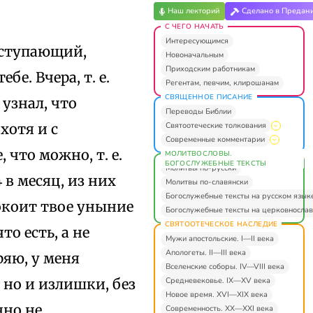
Наш лекторий
Сделано в Предан
С ЧЕГО НАЧАТЬ
Интересующимся
наступающий,
Новоначальным
Приходским работникам
е. Вчера, т. е.
Регентам, певчим, клирошанам
СВЯЩЕННОЕ ПИСАНИЕ
 узнал, что
Переводы Библии
Святоотеческие толкования
хотя и с
Современные комментарии
что можно, т. е.
МОЛИТВОСЛОВЫ.
БОГОСЛУЖЕБНЫЕ ТЕКСТЫ
Молитвы по-русски
 в месяц, из них
Молитвы по-славянски
Богослужебные тексты на русском язык
покоит твое уныние
Богослужебные тексты на церковнослав
СВЯТООТЕЧЕСКОЕ НАСЛЕДИЕ
то есть, а не
Мужи апостольские. I—II века
Апологеты. II—III века
ряю, у меня
Вселенские соборы. IV—VIII века
Средневековье. IX—XV века
 но и излишки, без
Новое время. XVI—XIX века
нно не
Современность. XX—XXI века