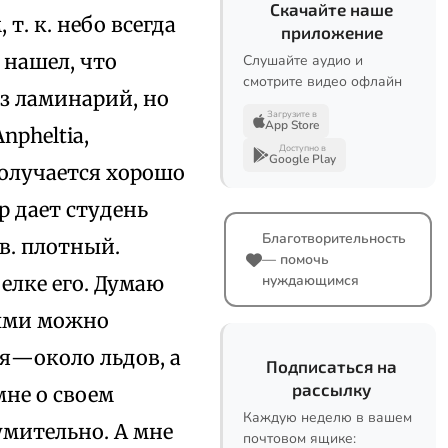
Скачайте наше
т. к. небо всегда
приложение
 нашел, что
Слушайте аудио и
смотрите видео офлайн
из ламинарий, но
Загрузите в
App Store
npheltia,
Доступно в
Google Play
получается хорошо
 дает студень
Благотворительность
в. плотный.
— помочь
белке его. Думаю
нуждающимся
рыми можно
я—около льдов, а
Подписаться на
рассылку
мне о своем
Каждую неделю в вашем
умительно. А мне
почтовом ящике: