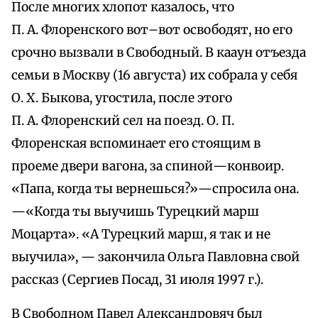
После многих хлопот казалось, что
П. А. Флоренского вот–вот освободят, но его
срочно вызвали в Свободный. В кааун отъезда
семьи в Москву (16 августа) их собрала у себя
О. X. Быкова, угостила, после этого
П. А. Флоренский сел на поезд. О. П.
Флоренская вспоминает его стоящим в
проеме двери вагона, за спиной—конвоир.
«Папа, когда ты вернешься?»—спросила она.
—«Когда ты выучишь Турецкий марш
Моцарта». «А Турецкий марш, я так и не
выучила», — закончила Ольга Павловна свой
рассказ (Сергиев Посад, 31 июля 1997 г.).
В Свободном Павел Александровяч был