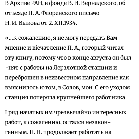
В Архиве РАН, в фонде В. И. Вернадского, об
отъезде П. А. Флоренского письмо
Н. И. Быкова от 2. ХІІ.1934.
«…Κ сожалению, я не могу передать Вам
мнение и віечатление П. А., готорый читал
эту книгу, потому что в конце августа он был
~нят с работы на Лерзлотной станции и
переброшен в неизвестном направление как
выяснилось ютом, в Солов, мон. С его уходом
станция потеряла крупнейшего работника
I ряд начатых им чрезвычайно интересных
работ, к сожалению, остался незакон-
генным. П. Н. продолжает работать на