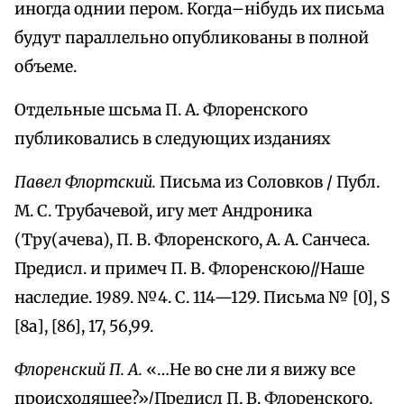
иногда однии пером. Когда–нібудь их письма
будут параллельно опубликованы в полной
объеме.
Отдельные шсьма П. А. Флоренского
публиковались в следующих изданиях
Павел Флортский.
Письма из Соловков / Публ.
М. С. Трубачевой, игу мет Андроника
(Тру(ачева), П. В. Флоренского, А. А. Санчеса.
Предисл. и примеч П. В. Флоренскою//Наше
наследие. 1989. №4. С. 114—129. Письма № [0], S
[8а], [86], 17, 56,99.
Флоренский П. А.
«…He во сне ли я вижу все
происходящее?»/Предисл П. В. Флоренского.