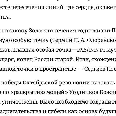
есте пересечения линий, где сердце, окаже
ига.
по закону Золотого сечения годы жизни П.
вую особую точку (термин П. А. Флоренск
еков. Главная особая точка—1918/1919 г.: м
даря, конец России старой. Итак, схождени
авной точки в пространстве — Сергиев Посад
е победы Октябрьской революции началась
 по «раскрытию мощей» Угодников Божии
 уничтожены. Было необходимо сохранит
надругательства и гибели как основу буду