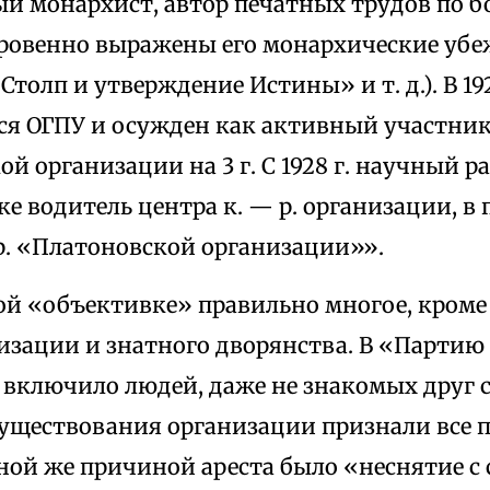
й монархист, автор печатных трудов по б
ровенно выражены его монархические уб
Столп и утверждение Истины» и т. д.). В 192
ся ОГПУ и осужден как активный участни
й организации на 3 г. С 1928 г. научный р
ке водитель центра к. — р. организации, в
р. «Платоновской организации»».
ой «объективке» правильно многое, кроме
низации и знатного дворянства. В «Парти
включило людей, даже не знакомых друг с
существования организации признали все 
ой же причиной ареста было «неснятие с с