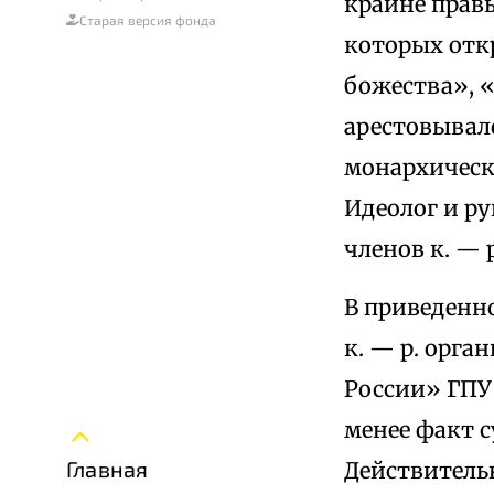
крайне правы
Старая версия фонда
которых отк
божества», «
арестовывал
монархическо
Идеолог и ру
членов к. — 
В приведенн
к. — р. орга
России» ГПУ 
менее факт 
Главная
Действительн