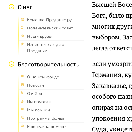
Высшей Воле
О нас
Бога, было п
Команда Предание.ру
многих други
Попечительский совет
выбором. Задо
Наши друзья
Известные люди о
легла ответс
Предании
Если умозрит
Благотворительность
Германия, ку
О нашем фонде
Закавказье, 
Новости
Отчёты
особого назн
Им помогли
опирая на о
Мы помним
упокоения хр
Программы фонда
Мне нужна помощь
Суда, увидет