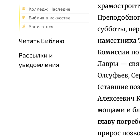
храмостроит
Колледж Наследие
Преподобного
Библия в искусстве
Записаться
субботы, пер
наместника 
Читать Библию
Комиссии по
Рассылки и
Лавры — свя
уведомления
Олсуфьев, С
(ставшие по
Алексеевич 
мощами и бла
главу погреб
прирос позв