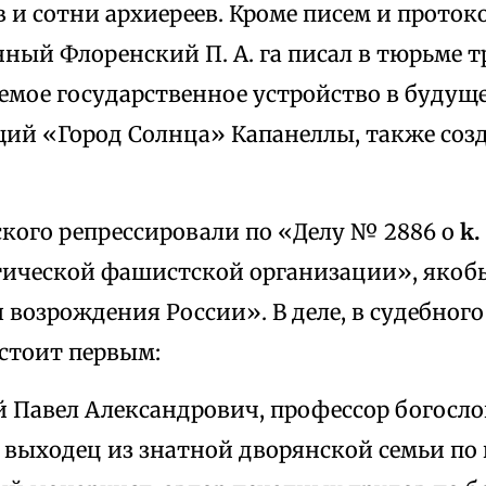
 и сотни архиереев. Кроме писем и проток
ный Флоренский П. А. га писал в тюрьме т
емое государственное устройство в будущ
й «Город Солнца» Капанеллы, также созд
ского репрессировали по «Делу № 2886 о
k.
ической фашистской организации», яко
 возрождения России». В деле, в судебного
стоит первым:
 Павел Александрович, профессор богосло
), выходец из знатной дворянской семьи п