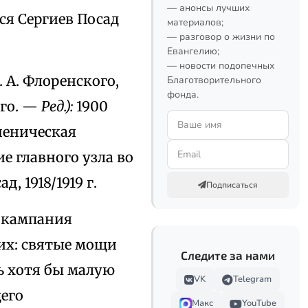
— анонсы лучших
тся Сергиев Посад
материалов;
— разговор о жизни по
Евангелию;
— новости подопечных
 А. Флоренского,
Благотворительного
фонда.
ого. —
Ред.):
1900
ученическая
е главного узла во
, 1918/1919 г.
Подписаться
 кампания
х: святые мощи
Следите за нами
ь хотя бы малую
VK
Telegram
щего
Макс
YouTube