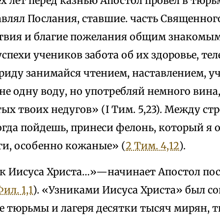
х лет перед казнью Апостол провел в тюрь
влял Послания, ставшие. часть Священног
ствия и благие пожелания общим знакомым
успехи учеников забота об их здоровье, те
риду занимайся чтением, наставлением, уче
не одну воду, но употребляй немного вина
тых твоих недугов» (I Тим. 5,23). Между 
огда пойдешь, принеси фелонь, который я о
ги, особенно кожаные» (
2 Тим. 4,12
).
ик Иисуса Христа…»—начинает Апостол пос
ил. 1,1
). «Узниками Иисуса Христа» был со
 тюрьмы и лагеря десятки тысяч мирян, 