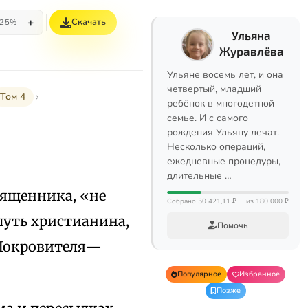
+
Скачать
25%
Ульяна
Журавлёва
Ульяне восемь лет, и она
четвертый, младший
Том 4
ребёнок в многодетной
семье. И с самого
рождения Ульяну лечат.
Несколько операций,
ежедневные процедуры,
длительные …
вященника, «не
Собрано 50 421,11 ₽
из 180 000 ₽
путь христианина,
Помочь
 Покровителя—
Популярное
Избранное
Позже