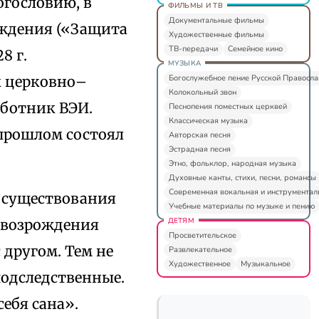
огословию, в
ФИЛЬМЫ И ТВ
Документальные фильмы
еждения («Защита
Художественные фильмы
ТВ-передачи
Семейное кино
8 г.
МУЗЫКА
Богослужебное пение Русской Правосл
к церковно–
Колокольный звон
аботник ВЭИ.
Песнопения поместных церквей
Классическая музыка
 прошлом состоял
Авторская песня
Эстрадная песня
Этно, фольклор, народная музыка
Духовные канты, стихи, песни, романсы
Современная вокальная и инструментал
 существования
Учебные материалы по музыке и пению
ДЕТЯМ
ю возрождения
Просветительское
 другом. Тем не
Развлекательное
Художественное
Музыкальное
подследственные.
ебя сана».