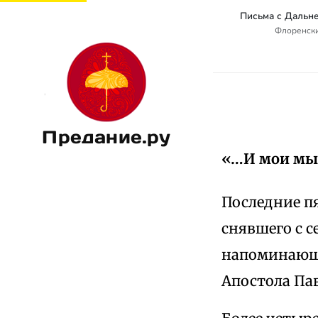
Флоренски
Предание.ру
«…И мои мы
Последние п
снявшего с с
напоминающи
Апостола Пав