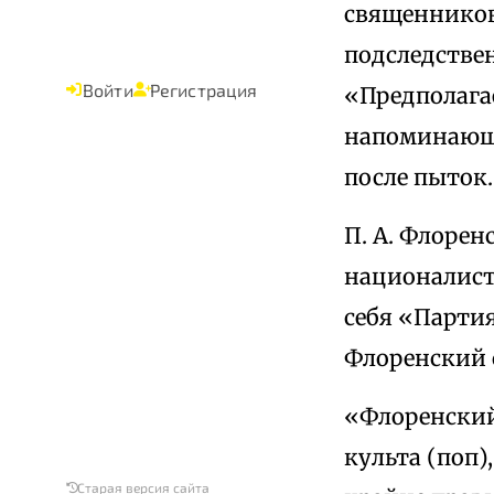
священников
подследствен
Войти
Регистрация
«Предполага
напоминающи
после пыток.
П. А. Флорен
националист
себя «Партия
Флоренский 
«Флоренский
культа (поп
Старая версия сайта