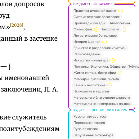
олов допросов
ПРЕДМЕТНЫЙ КАТАЛОГ
Практика духовной жизни
руд
Систематическое богословие
Проповеди, беседы
Апологетика
[2028]
ем»
,
Философия
Патрология
Литургическое богословие
анный в застенке
История Церкви
Единство и разделения христиан
Религиоведение
Искусство и культура
 — j
Политика. Экономика. Общество. Публи
Жития святых, биографии
бы именовавшей
Мемуары, дневники, письма
Семья и воспитание
 заключении, П. А.
Психология и терапия
Материалы о благотворительности
Материалы на иностранных языках
ХУДОЖЕСТВЕННАЯ ЛИТЕРАТУРА
вие служитель
Русская литература
Переводная поэзия
о политубеждениям
Русская поэзия
Зарубежная литература