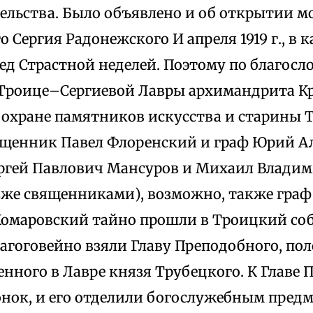
ельства. Было объявлено и об открытии 
 Сергия Радонежского И апреля 1919 г., в 
ед Страстной неделей. Поэтому по благос
Троице–Сергиевой Лавры архимандрита К
 охране памятников искусства и старины
щенник Павел Флоренский и граф Юрий А
ергей Павлович Мансуров и Михаил Влади
зже священниками), возможно, также гра
Комаровский тайно прошли в Троицкий соб
гоговейно взяли Главу Преподобного, пол
енного в Лавре князя Трубецкого. К Главе
онок, и его отделили богослужебным пред