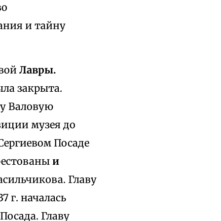
во
ания и тайну
евой
Лавры.
ла закрыта.
у Валовую
зиции музея до
 Сергиевом Посаде
арестованы
и
aсильчикова. Главу
37 г. началась
Посада. Главу