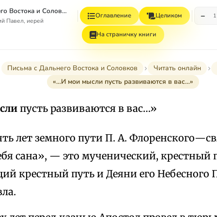
Письма с Дальнего Востока и Соловков
−
Оглавление
Целиком
1
й Павел, иерей
На страничку книги
Письма с Дальнего Востока и Соловков
Читать онлайн
«…И мои мысли пусть развиваются в вас…»
сли
пусть развиваются в вас…»
ять лет земного пути П. А. Флоренского—с
ебя сана», — это мученический, крестный 
й крестный путь и Деяни его Небесного
ла.