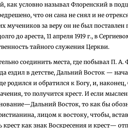
й, как условно называл Флоренский в под
редрешено, что он сана не снял и не отрекся
х мучеников за веру он не был поставлен 
лго до ареста, 11 апреля 1919 г., в Сергиев
твенность тайного служения Церкви.
ельно соединить места, где побывал П. А.
да ездил в детстве, Дальний Восток — нача
где родился и обратился к Богу, и, наконец
ачения, то получится крест. И если мыслен
снование—Дальний Восток, то как бы обоз
истианина, лицом к востоку, чтобы, встав
ь крест как знак Воскресения и крест— от