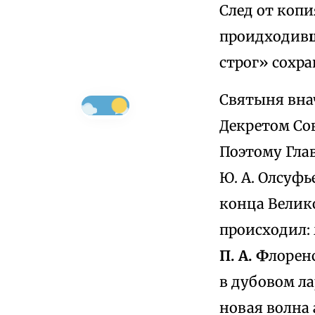
След от коп
проидходив
строг» сохра
Святыня вна
Декретом Со
Поэтому Глав
Ю. А. Олсуфь
конца Велик
происходил:
П. А. Ф
лоренс
в дубовом ла
новая волна 