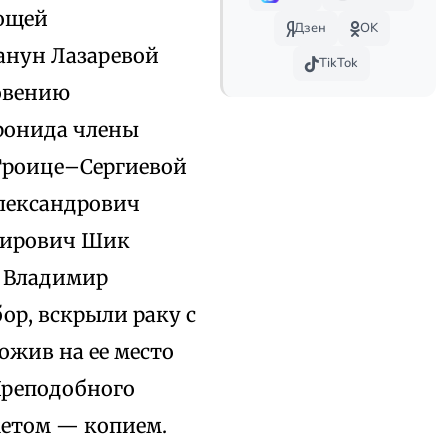
мощей
Дзен
OK
канун Лазаревой
TikTok
ловению
ронида члены
 Троице–Сергиевой
лександрович
мирович Шик
ф Владимир
ор, вскрыли раку с
ожив на ее место
 Преподобного
метом — копием.