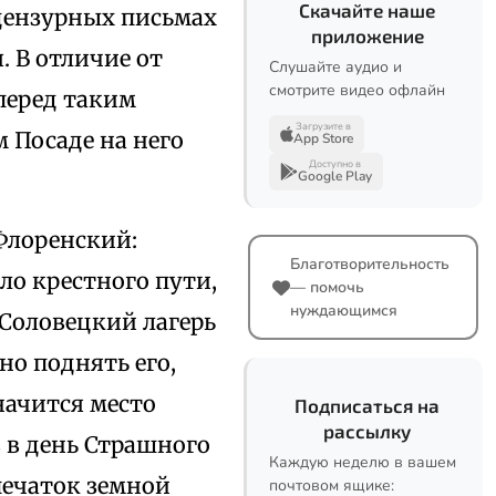
Скачайте наше
цензурных письмах
приложение
. В отличие от
Слушайте аудио и
смотрите видео офлайн
перед таким
Загрузите в
ом Посаде на него
App Store
Доступно в
Google Play
 Флоренский:
Благотворительность
ло крестного пути,
— помочь
нуждающимся
, Соловецкий лагерь
но поднять его,
начится место
Подписаться на
рассылку
 в день Страшного
Каждую неделю в вашем
печаток земной
почтовом ящике: