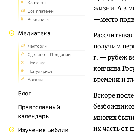
Контакты
жизни. А в м
Все платежи
—место подв
Реквизиты
Медиатека
Рассчитывая 
получим пер
Лекторий
Сделано в Предании
г. — рубеж в
Новинки
кончина Госу
Популярное
времени и гл
Авторы
Блог
Вскоре посл
безбожников
Православный
календарь
многих были
их часть от 
Изучение Библии