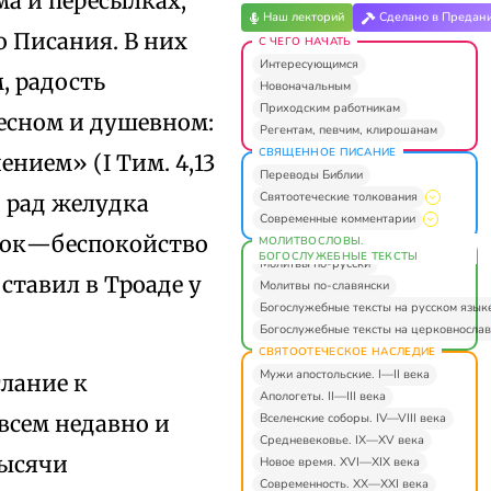
ма и пересылках,
Наш лекторий
Сделано в Предан
о Писания. В них
С ЧЕГО НАЧАТЬ
Интересующимся
, радость
Новоначальным
Приходским работникам
лесном и душевном:
Регентам, певчим, клирошанам
СВЯЩЕННОЕ ПИСАНИЕ
нием» (I Тим. 4,13
Переводы Библии
Святоотеческие толкования
, рад желудка
Современные комментарии
строк—беспокойство
МОЛИТВОСЛОВЫ.
БОГОСЛУЖЕБНЫЕ ТЕКСТЫ
Молитвы по-русски
ставил в Троаде у
Молитвы по-славянски
Богослужебные тексты на русском язык
Богослужебные тексты на церковнослав
СВЯТООТЕЧЕСКОЕ НАСЛЕДИЕ
Мужи апостольские. I—II века
лание к
Апологеты. II—III века
Вселенские соборы. IV—VIII века
всем недавно и
Средневековье. IX—XV века
тысячи
Новое время. XVI—XIX века
Современность. XX—XXI века