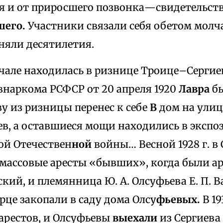
ия и от приросшего позвонка—свидетельст
шего.
Участники связали себя обетом молч
няли десятилетия.
чале находилась в ризнице Троице–Серги
внаркома РСФСР от 20 апреля 1920
Лавра
бы
у из ризницы перенес к себе
В
дом на улиц
ев, а оставшиеся мощи находились в экспо
ой Отечествен
ной
войны… Весной 1928 г. в
 массовые аресты «бывших», когда были 
кий, и племянница Ю. А. Олсуфьева Е. П. B
рце закопали в саду дома Олсу
фьевых.
В 19
арестов, и Олсуфьевы
выехали
из Сергиева 