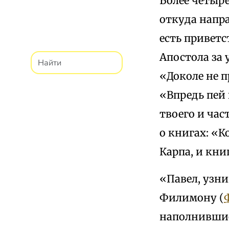
Более четыре
откуда напра
есть привет
Апостола за 
«Доколе не п
«Впредь пей 
твоего и час
о книгах: «К
Карпа, и кни
«Павел, узн
Филимону (
Ф
наполнившие