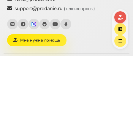
support@predanie.ru
(техн.вопросы)
Мне нужна помощь
Тематические страницы медиатеки
Рождество Христово
Пасха
Великий пост
Пост
Молитва
Литургия
Бог
Святость
О любви
Христианский брак
Воспитание детей
Смерть
Как читать Библию
Зачем нужна религия
Покров Богородицы
Успение Богородицы
Преображение
Пятидесятница
Все темы →
Благотворительность
Договор оферты