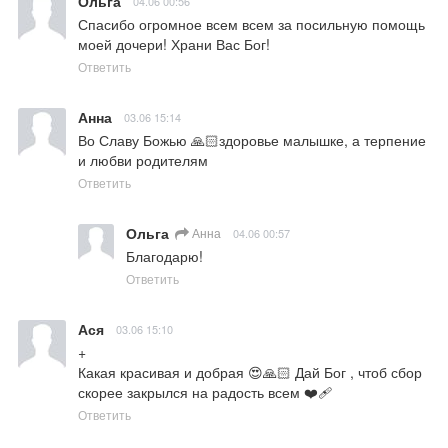
Ольга
04.06 00:56
Спасибо огромное всем всем за посильную помощь 
моей дочери! Храни Вас Бог!
Ответить
Анна
03.06 15:14
Во Славу Божью 🙏🏻здоровье малышке, а терпение 
и любви родителям
Ответить
Ольга
Анна
04.06 00:57
Благодарю!
Ответить
Ася
03.06 15:10
+

Какая красивая и добрая 😍🙏🏻 Дай Бог , чтоб сбор 
скорее закрылся на радость всем ❤️‍🩹
Ответить