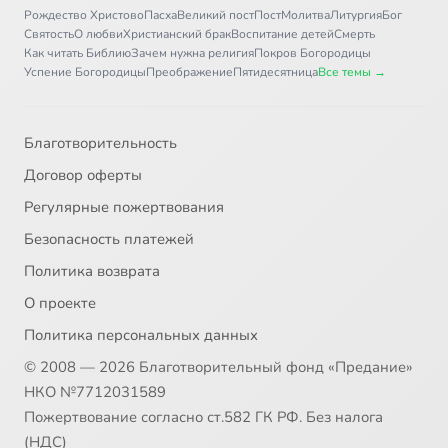
Рождество Христово
Пасха
Великий пост
Пост
Молитва
Литургия
Бог
Святость
О любви
Христианский брак
Воспитание детей
Смерть
Как читать Библию
Зачем нужна религия
Покров Богородицы
Успение Богородицы
Преображение
Пятидесятница
Все темы →
Благотворительность
Договор оферты
Регулярные пожертвования
Безопасность платежей
Политика возврата
О проекте
Политика персональных данных
© 2008 — 2026 Благотворительный фонд «Предание»
НКО №7712031589
Пожертвование согласно ст.582 ГК РФ. Без налога
(НДС)