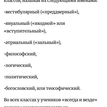
классов, называя их следующими именами:
•вестибулярный («преддверный»),
•януальный («входной» или
«вступительный»),
•атриальный («зальный»),
•философский,
•логический,
•политический,
•богословский, или теософический.
Во всех классах у учеников «всегда и везде»